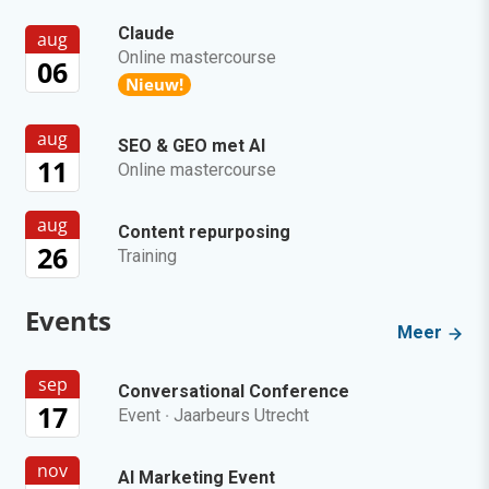
Claude
aug
Online mastercourse
06
Nieuw!
aug
SEO & GEO met AI
11
Online mastercourse
aug
Content repurposing
26
Training
Events
Meer
sep
Conversational Conference
17
Event
·
Jaarbeurs Utrecht
nov
AI Marketing Event