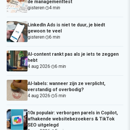
de managementtest
gisteren
·
4 min
·
LinkedIn Ads is niet te duur, je biedt
gewoon te veel
gisteren
·
6 min
·
AI-content rankt pas als je iets te zeggen
hebt
4 aug 2026
·
6 min
·
AI-labels: wanneer zijn ze verplicht,
verstandig of overbodig?
4 aug 2026
·
5 min
·
10x populair: verborgen parels in Copilot,
afhakende websitebezoekers & TikTok
SEO uitgelegd