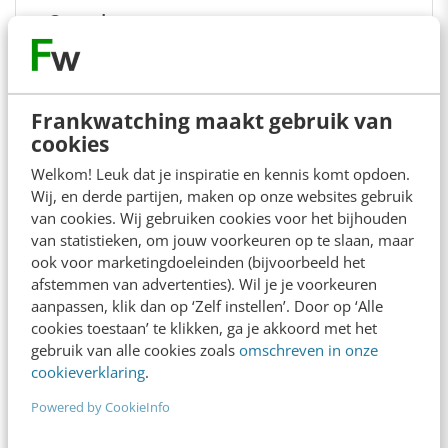
Over de auteurs
Hans Koekkoek
Frankwatching maakt gebruik van
Hans Koekkoek – Adviseur in online
cookies
marketing, digitale transformatie &
kennisdeling
Welkom! Leuk dat je inspiratie en kennis komt opdoen.
Wij, en derde partijen, maken op onze websites gebruik
van cookies. Wij gebruiken cookies voor het bijhouden
van statistieken, om jouw voorkeuren op te slaan, maar
ook voor marketingdoeleinden (bijvoorbeeld het
afstemmen van advertenties). Wil je je voorkeuren
Annemiek Nederpel
van
aanpassen, klik dan op ‘Zelf instellen’. Door op ‘Alle
Frankwatching
cookies toestaan’ te klikken, ga je akkoord met het
gebruik van alle cookies zoals
omschreven in onze
Annemiek heeft ruime ervaring als
cookieverklaring
.
redacteur en teamlead. Als Chief
Powered by CookieInfo
People & Audience is zij
verantwoordelijk voor de redactie