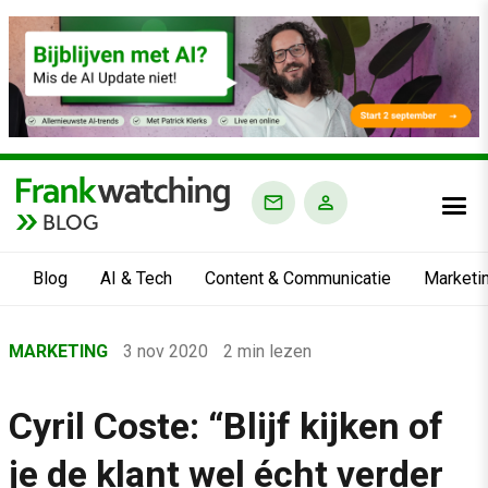
BLOG
Blog
AI & Tech
Content & Communicatie
Marketi
Home
MARKETING
3 nov 2020
2 min lezen
›
Blog
Cyril Coste: “Blijf kijken of
›
je de klant wel écht verder
Marketing