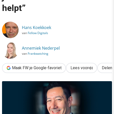
›
helpt”
Cyril Coste: “Blijf kijken of je de klant wel écht verder helpt”
Hans Koekkoek
van
Fellow Digitals
Annemiek Nederpel
van
Frankwatching
Maak FW je Google-favoriet
Lees voor
Delen