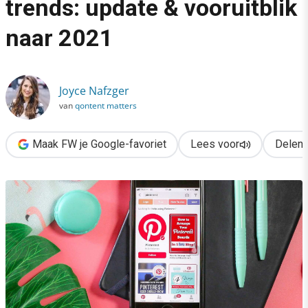
trends: update & vooruitblik
›
naar 2021
De belangrijkste Pinterest-trends: update & vooruitblik naar 20
Joyce Nafzger
van
qontent matters
Maak FW je Google-favoriet
Lees voor
Delen