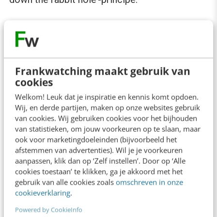
Om deze ‘place to buy online’ te faciliteren,
introduceerde Pinterest eerder dit jaar
‘
Pinterest shopping
‘ in Nederland en enkele
Frankwatching maakt gebruik van
andere landen. En eind september kondigden
cookies
ze nog nieuwe shopfunctionaliteiten aan voor
Welkom! Leuk dat je inspiratie en kennis komt opdoen.
hun ‘top markets’, Groot-Brittannië en de
Wij, en derde partijen, maken op onze websites gebruik
van cookies. Wij gebruiken cookies voor het bijhouden
Verenigde Staten. Daarmee laat Pinterest zien
van statistieken, om jouw voorkeuren op te slaan, maar
dat ze zich blijven ontwikkelen als
ook voor marketingdoeleinden (bijvoorbeeld het
shoppingplatform voor inspiratie. Er zijn 2
afstemmen van advertenties). Wil je je voorkeuren
aanpassen, klik dan op ‘Zelf instellen’. Door op ‘Alle
nieuwe shopfunctionaliteiten binnen Pinterest:
cookies toestaan’ te klikken, ga je akkoord met het
gebruik van alle cookies zoals
omschreven in onze
cookieverklaring
.
1. Pinterest shopping in Nederland
Powered by CookieInfo