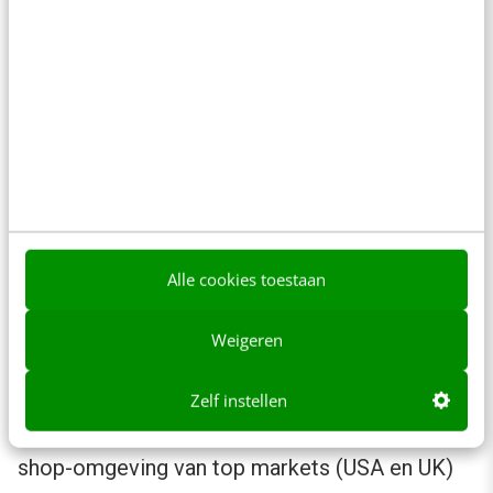
sorteer dan op ‘Toon alleen productpins’.
Je krijgt dan alleen
shopable
productpins
te zien.
2. Ads op meer plekken zichtbaar
(enkel voor top markets)
Nu meer en meer mensen Pinterest gebruiken
Alle cookies toestaan
om shop-inspiratie op te doen, is het shopping-
element van het platform voortdurend
under
Weigeren
construction
. De nieuwste ontwikkeling op het
gebied van Pinterest Shopping werd eind
Zelf instellen
september bekendgemaakt. Namelijk dat de
shop-omgeving van top markets (USA en UK)