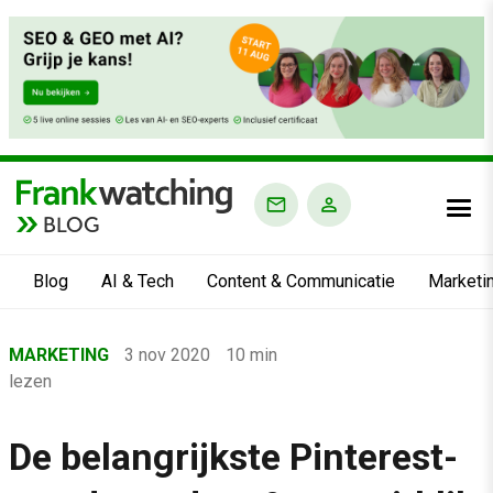
BLOG
Blog
AI & Tech
Content & Communicatie
Marketi
Home
MARKETING
3 nov 2020
10 min
›
lezen
Blog
›
De belangrijkste Pinterest-
Marketing