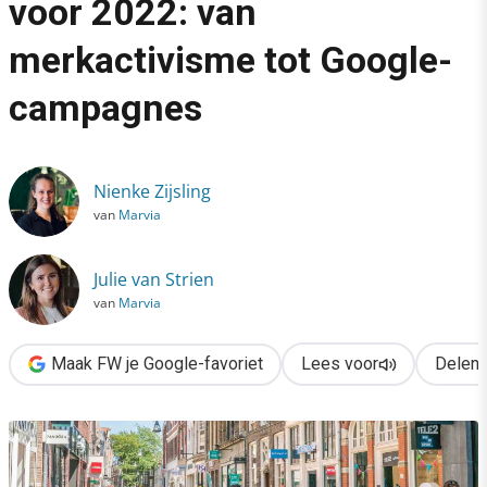
voor 2022: van
›
merkactivisme tot Google-
Dé lokale-marketingtrends voor 2022: van merkactivisme tot
campagnes
Nienke Zijsling
van
Marvia
Julie van Strien
van
Marvia
Maak FW je Google-favoriet
Lees voor
Delen