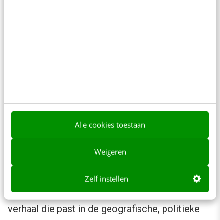
vertellen niet meer genoeg. Daarom wordt het
steeds belangrijker om op lokaal niveau
merkactivisme door te voeren. Want zodra je
als merk intern hebt bekeken hoe je kunt
bijdragen aan de wereld op politiek, ecologisch
of sociaal-economisch niveau, moet dit wel
uitgevoerd en uitgestraald worden op elk
niveau binnen je organisatie, anders is het niks
Alle cookies toestaan
waard.
Weigeren
Op globaal niveau gaat het om een CSR-verhaal
vertellen (
Corporate Social Responsibility
). Op
Zelf instellen
lokaal niveau gaat het om de uitvoering van dit
verhaal die past in de geografische, politieke