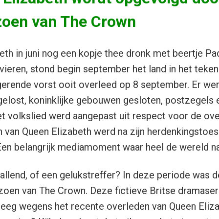
zoen van The Crown
th in juni nog een kopje thee dronk met beertje P
 vieren, stond begin september het land in het teken
gerende vorst ooit overleed op 8 september. Er we
elost, koninklijke gebouwen gesloten, postzegels e
et volkslied werd aangepast uit respect voor de ove
on van Queen Elizabeth werd na zijn herdenkingstoesp
Een belangrijk mediamoment waar heel de wereld na
llend, of een gelukstreffer? In deze periode was 
zoen van The Crown. Deze fictieve Britse dramaseri
reeg wegens het recente overleden van Queen Eliza