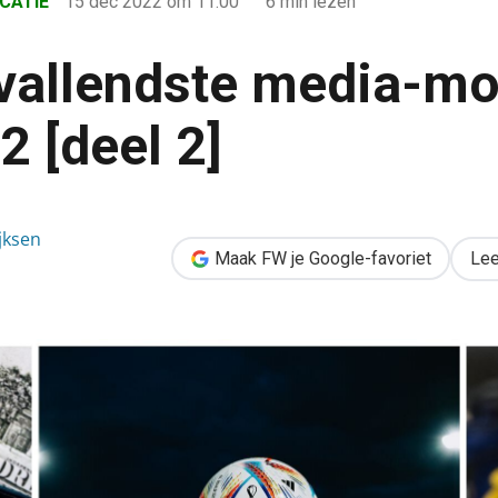
CATIE
15 dec 2022
om 11:00
6 min lezen
vallendste media-m
2 [deel 2]
-momenten van 2022 [deel 2]
jksen
Maak FW je Google-favoriet
Lee