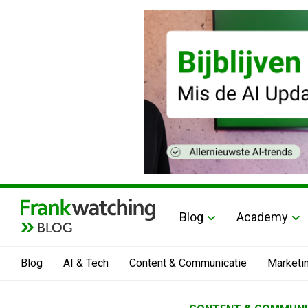
Blog
Academy
BLOG
Blog
AI & Tech
Content & Communicatie
Marketi
Home