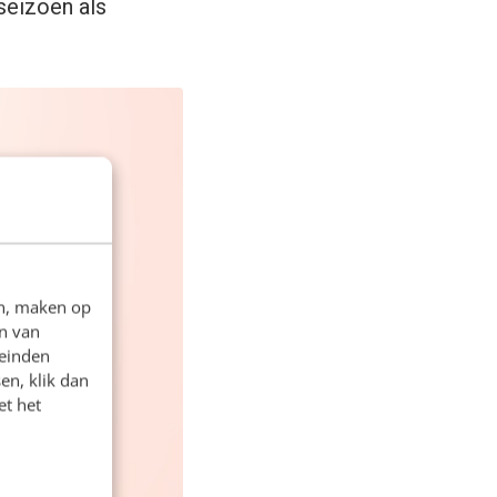
 seizoen als
en, maken op
n van
leinden
en, klik dan
et het