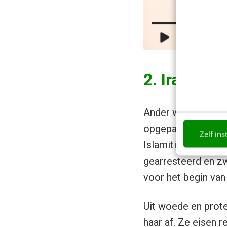
2. Iran staa
Ander wereldnieuw
opgepakt door de z
Zelf ins
Islamitische geloo
gearresteerd en z
voor het begin van 
Uit woede en prot
haar af. Ze eisen r