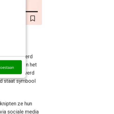
olutie?
nse vrouw werd
e regels van het
toestaan
bedekt. Ze werd
od staat symbool
knipten ze hun
 via sociale media