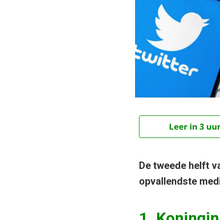
Leer in 3 uu
De tweede helft va
opvallendste medi
1. Koningin