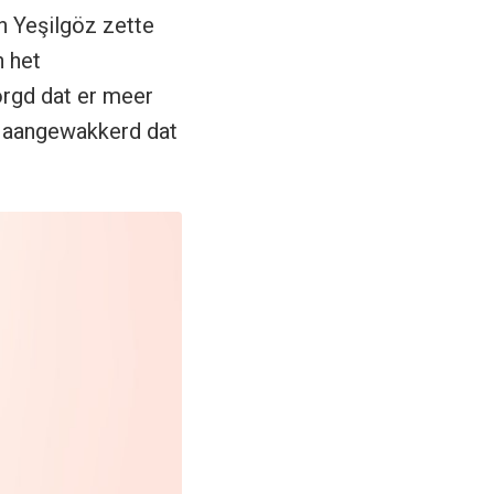
n Yeşilgöz zette
n het
rgd dat er meer
ur aangewakkerd dat