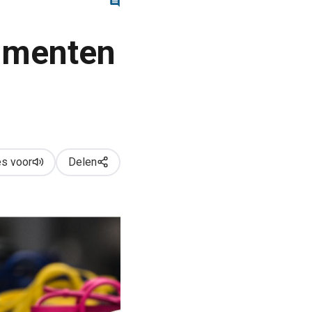
omenten
s voor
Delen