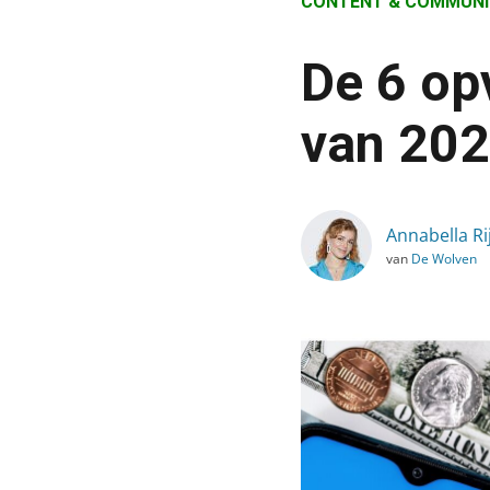
CONTENT & COMMUNI
›
Blog
De 6 op
›
Content & Communicatie
van 202
›
De 6 opvallendste media
Annabella Ri
van
De Wolven