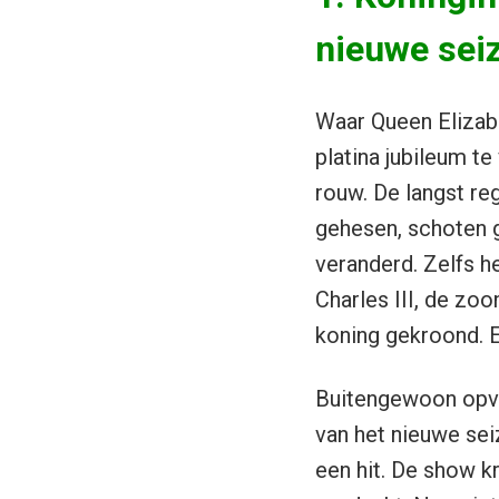
nieuwe sei
Waar Queen Elizabe
platina jubileum te
rouw. De langst re
gehesen, schoten g
veranderd. Zelfs h
Charles III, de zo
koning gekroond. 
Buitengewoon opva
van het nieuwe sei
een hit. De show k