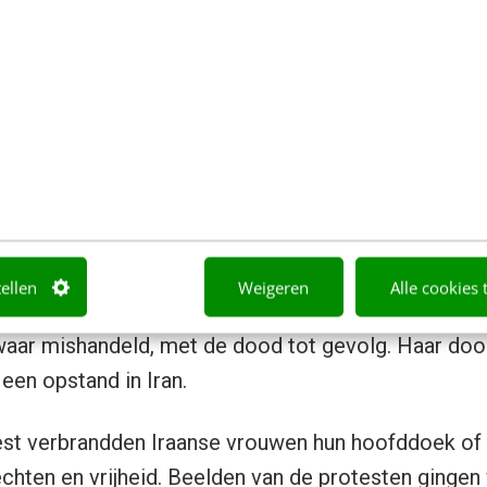
t in vuur en vlam, is dit een rev
s was de dood van Mahsa Amini. De 22-jarige Iraa
edenpolitie omdat ze zich niet had gehouden aan d
tellen
Weigeren
Alle cookies 
f. Amini had namelijk haar hoofd niet goed genoeg 
waar mishandeld, met de dood tot gevolg. Haar do
een opstand in Iran.
est verbrandden Iraanse vrouwen hun hoofddoek of 
echten en vrijheid. Beelden van de protesten gingen