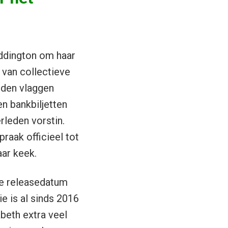
addington om haar
 van collectieve
rden vlaggen
n bankbiljetten
rleden vorstin.
raak officieel tot
ar keek.
de releasedatum
e is al sinds 2016
beth extra veel