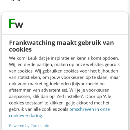
Als je producten verkoopt, is het belangrijk om
PayPal, Giropay, bankoverschrijving, creditcard
en Klarna aan te bieden. Onderschat het gebruik
Frankwatching maakt gebruik van
van PayPal niet, want
circa 80% van de Duitsers
cookies
maakt gebruik van PayPal.
Welkom! Leuk dat je inspiratie en kennis komt opdoen.
Wij, en derde partijen, maken op onze websites gebruik
Andere groeiende betaalmethoden zijn
volgens
van cookies. Wij gebruiken cookies voor het bijhouden
Statista
Amazon Pay, Apple Pay, Google Pay en
van statistieken, om jouw voorkeuren op te slaan, maar
ook voor marketingdoeleinden (bijvoorbeeld het
Masterpass. Het is verder belangrijk om erop
afstemmen van advertenties). Wil je je voorkeuren
te letten dat je Nederlandse betaalmethoden
aanpassen, klik dan op ‘Zelf instellen’. Door op ‘Alle
cookies toestaan’ te klikken, ga je akkoord met het
niet in het Duitse afrekenproces toont.
gebruik van alle cookies zoals
omschreven in onze
cookieverklaring
.
6) Onduidelijke informatie
Powered by CookieInfo