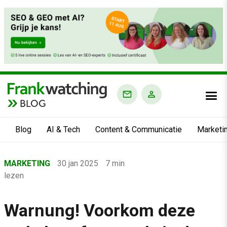
BLOG
Blog
AI & Tech
Content & Communicatie
Marketi
Home
MARKETING
30 jan 2025
7 min
›
lezen
Blog
›
Warnung! Voorkom deze
Marketing