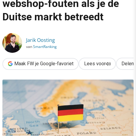
webshop-fouten als je de
›
Duitse markt betreedt
Warnung! Voorkom deze webshop-fouten als je de Duitse mark
Jarik Oosting
van
SmartRanking
Maak FW je Google-favoriet
Lees voor
Delen