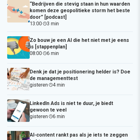
“Bedrijven die stevig staan in hun waarden
komen deze geopolitieke storm het beste
door” [podcast]
13:00
·
3 min
·
Zo bouw je een AI die het niet met je eens
is [stappenplan]
08:00
·
6 min
·
Denk je dat je positionering helder is? Doe
de managementtest
gisteren
·
4 min
·
LinkedIn Ads is niet te duur, je biedt
gewoon te veel
gisteren
·
6 min
·
AI-content rankt pas als je iets te zeggen