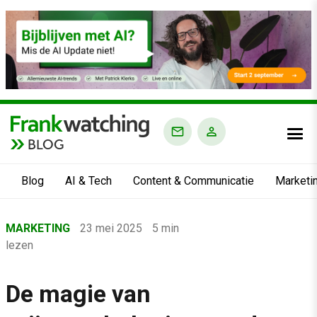
BLOG
Blog
AI & Tech
Content & Communicatie
Marketi
Home
MARKETING
23 mei 2025
5 min
›
lezen
Blog
›
De magie van
Marketing