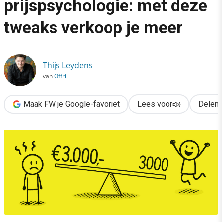
prijspsychologie: met deze
›
tweaks verkoop je meer
De magie van prijspsychologie: met deze tweaks verkoop je m
Thijs Leydens
van
Offri
Maak FW je Google-favoriet
Lees voor
Delen