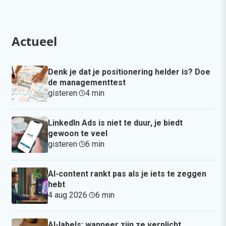
Actueel
Denk je dat je positionering helder is? Doe
de managementtest
gisteren
·
4 min
·
LinkedIn Ads is niet te duur, je biedt
gewoon te veel
gisteren
·
6 min
·
AI-content rankt pas als je iets te zeggen
hebt
4 aug 2026
·
6 min
·
AI-labels: wanneer zijn ze verplicht,