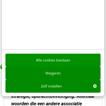
waarmee je de klant het gevoel geeft dat je
samenwerkt aan een specifieke oplossing.
Opdrachtbevestiging
is ook een mogelijkheid,
Het klinkt niet heel vrijblijvend, maar als je alles
al mondeling hebt afgesproken is het een
logische woordkeuze, waarbij je klant niet
meer kan weigeren.
Alle cookies toestaan
Offerte, voorstel, onweerstaanbaar
Weigeren
voorstel, proforma factuur – ja dit wordt
Zelf instellen
echt nog gebruikt-, investering, plan,
strategie, opdrachtbevestiging. Allemaal
woorden die een andere associatie