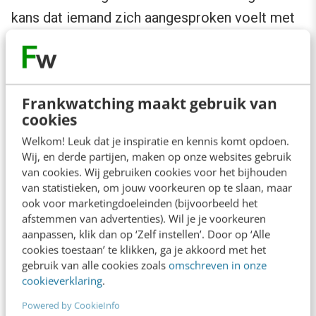
kans dat iemand zich aangesproken voelt met
75%!
Of je nu offertes schrijft,
Frankwatching maakt gebruik van
productomschrijvingen maakt of een CTA
cookies
opstelt: test eens hoe je met deze mini-
Welkom! Leuk dat je inspiratie en kennis komt opdoen.
aanpassingen de impact van je boodschap
Wij, en derde partijen, maken op onze websites gebruik
vergroot. Kleine letters, groot effect!
van cookies. Wij gebruiken cookies voor het bijhouden
van statistieken, om jouw voorkeuren op te slaan, maar
ook voor marketingdoeleinden (bijvoorbeeld het
afstemmen van advertenties). Wil je je voorkeuren
aanpassen, klik dan op ‘Zelf instellen’. Door op ‘Alle
cookies toestaan’ te klikken, ga je akkoord met het
gebruik van alle cookies zoals
omschreven in onze
cookieverklaring
.
Powered by CookieInfo