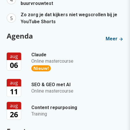
buurvrouwtest
Zo zorg je dat kijkers niet wegscrollen bij je
YouTube Shorts
Agenda
Meer
Claude
aug
Online mastercourse
06
Nieuw!
aug
SEO & GEO met AI
11
Online mastercourse
aug
Content repurposing
26
Training