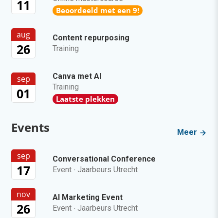
11
Beoordeeld met een 9!
aug
Content repurposing
26
Training
Canva met AI
sep
Training
01
Laatste plekken
Events
Meer
sep
Conversational Conference
17
Event
·
Jaarbeurs Utrecht
nov
AI Marketing Event
26
Event
·
Jaarbeurs Utrecht