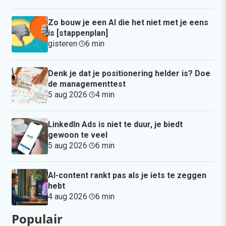
Zo bouw je een AI die het niet met je eens
is [stappenplan]
gisteren
·
6 min
·
Denk je dat je positionering helder is? Doe
de managementtest
5 aug 2026
·
4 min
·
LinkedIn Ads is niet te duur, je biedt
gewoon te veel
5 aug 2026
·
6 min
·
AI-content rankt pas als je iets te zeggen
hebt
4 aug 2026
·
6 min
·
Populair