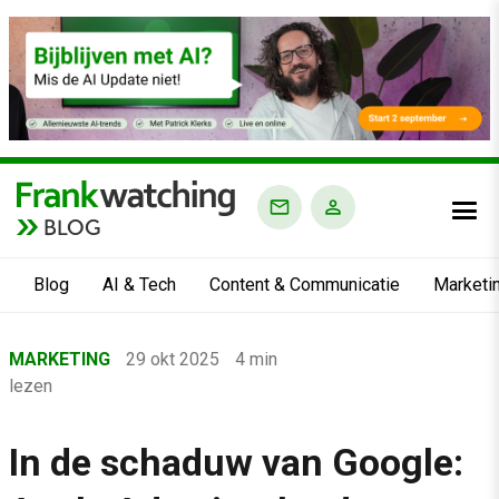
BLOG
Blog
AI & Tech
Content & Communicatie
Marketi
Home
MARKETING
29 okt 2025
4 min
›
lezen
Blog
›
In de schaduw van Google:
Marketing