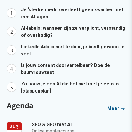
Je ‘sterke merk’ overleeft geen kwartier met
een AI-agent
AI-labels: wanneer zijn ze verplicht, verstandig
of overbodig?
LinkedIn Ads is niet te duur, je biedt gewoon te
veel
Is jouw content doorvertelbaar? Doe de
buurvrouwtest
Zo bouw je een AI die het niet met je eens is
[stappenplan]
Agenda
Meer
SEO & GEO met AI
aug
Online mastercourse