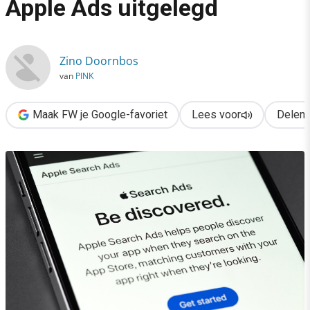
Apple Ads uitgelegd
›
In de schaduw van Google: Apple Ads uitgelegd
Zino Doornbos
van
PINK
Maak FW je Google-favoriet
Lees voor
Delen