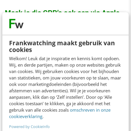
Maak je die CPP’s ook aan via Apple
Ads? Helaas niet.
Het beheren en publiceren van Custom
Frankwatching maakt gebruik van
Product Pages doe je niet binnen Apple Ads
cookies
zelf, maar via App Store Connect: Apple’s
Welkom! Leuk dat je inspiratie en kennis komt opdoen.
Wij, en derde partijen, maken op onze websites gebruik
platform voor ontwikkelaars. Heb je een
van cookies. Wij gebruiken cookies voor het bijhouden
Mobile Measurement Partner (MMP) zoals
van statistieken, om jouw voorkeuren op te slaan, maar
ook voor marketingdoeleinden (bijvoorbeeld het
Firebase, Adjust of Appsflyer, dan kun je CPP’s
afstemmen van advertenties). Wil je je voorkeuren
ook integreren in bredere campagnetracking,
aanpassen, klik dan op ‘Zelf instellen’. Door op ‘Alle
cookies toestaan’ te klikken, ga je akkoord met het
zoals bij TikTok of Meta.
gebruik van alle cookies zoals
omschreven in onze
cookieverklaring
.
Custom Product Pages bieden meerdere
Powered by CookieInfo
voordelen zoals een relevantere beleving per