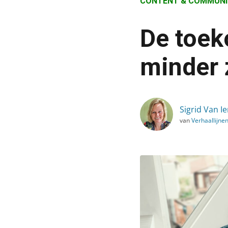
CONTENT & COMMUNI
›
Blog
De toek
›
Content & Communicatie
minder 
›
De toekomst van storyte
Sigrid Van Ie
van
Verhaallijne