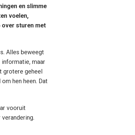
eningen en slimme
ten voelen,
6 over sturen met
s. Alles beweegt
r informatie, maar
t grotere geheel
d om hen heen. Dat
ar vooruit
r verandering.