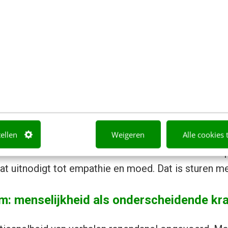
 verwoorden wat ertoe doet en waar we samen naart
cteur die spreekt over troost in plaats van targets.
bewoners hun eigen toekomstverhaal laat schrijven i
 een teamleider die zijn twijfels deelt en daarmee 
.
hap draait niet om meer data, maar om meer duidin
 en nieuwe perspectieven aanreiken hoe het wel ka
tellen
Weigeren
Alle cookies 
KPN-campagne
Iedereen Behalve.
In korte films word
 subtiele vormen van online buitensluiten. Geen o
at uitnodigt tot empathie en moed. Dat is sturen me
em: menselijkheid als onderscheidende kr