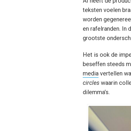
AI heeft de produc
teksten voelen bra
worden gegenereer
en rafelranden. In 
grootste ondersch
Het is ook de impe
beseffen steeds me
media
vertellen wa
circles
waarin coll
dilemma’s.