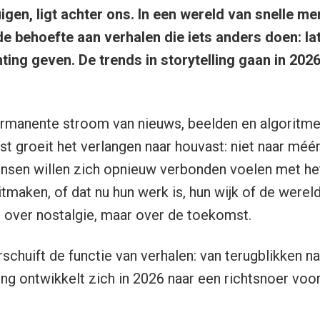
igen, ligt achter ons. In een wereld van snelle m
de behoefte aan verhalen die iets anders doen: la
ting geven. De trends in storytelling gaan in 202
ermanente stroom van nieuws, beelden en algoritme
rust groeit het verlangen naar houvast: niet naar méé
ensen willen zich opnieuw verbonden voelen met he
itmaken, of dat nu hun werk is, hun wijk of de werel
t over nostalgie, maar over de toekomst.
schuift de functie van verhalen: van terugblikken na
ling ontwikkelt zich in 2026 naar een richtsnoer voo