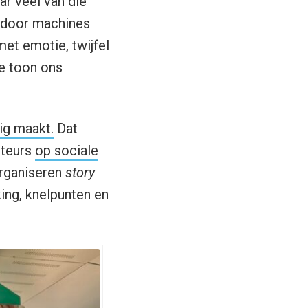
r veel van die
r door machines
et emotie, twijfel
ke toon ons
ig maakt.
Dat
cteurs
op sociale
organiseren
story
ing, knelpunten en