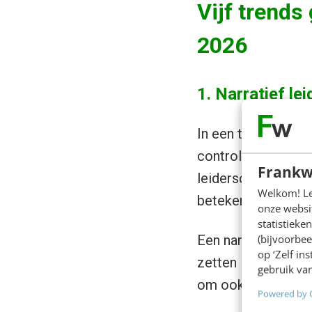
Vijf trends 
2026
1. Narratief le
In een tijd van ve
controlemechanisme
Frankw
leiderschap gaat p
Welkom! Leu
betekenis te geven
onze websit
statistiek
(bijvoorbee
Een narratief leide
op ‘Zelf in
zetten in taal, be
gebruik van
om ook het ongemak
Powered by 