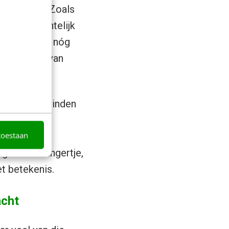
oe willen. Zoals
 Een gemeentelijk
n plaats van nóg
een cultuur van
g: woorden vinden
n. Een mooi
toestaan
en jongeren
pgeheven vingertje,
t betekenis.
acht