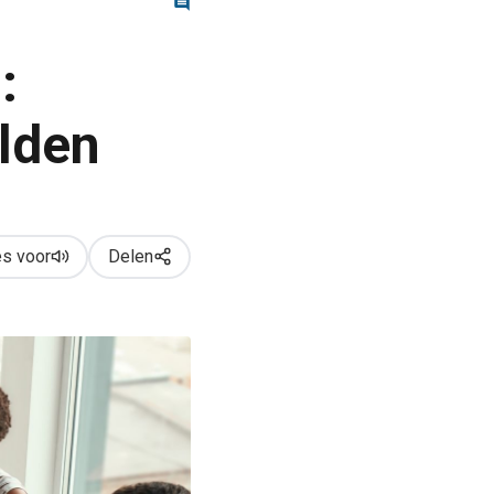
:
lden
s voor
Delen