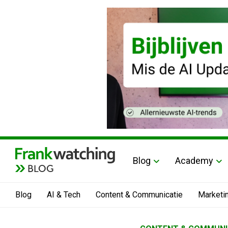
Blog
Academy
BLOG
Blog
AI & Tech
Content & Communicatie
Marketi
Home