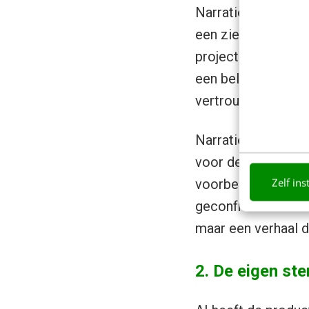
Narratieve leiders
een ziekenhuisdire
projectleider die 
een beleidsnota. Of
vertrouwen schept
Narratief leidersc
voor de bedoeling
Zelf ins
voorbeeld is de 
geconfronteerd met
maar een verhaal d
2. De eigen st