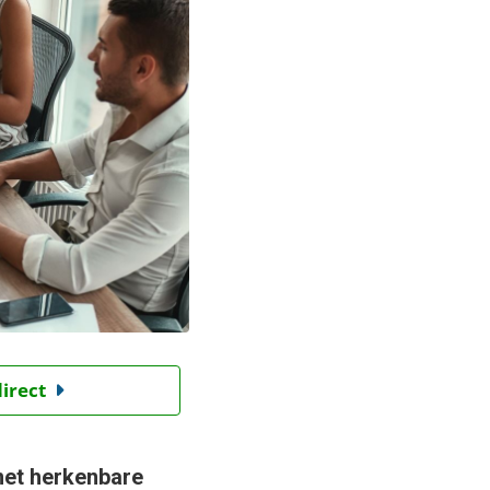
direct
 met herkenbare