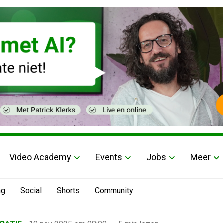
Video Academy
Events
Jobs
Meer
ng
Social
Shorts
Community