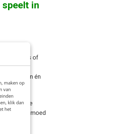
 speelt in
n op cijfers of
 Narratief
rs te zetten én
en, maken op
n van
leinden
en, klik dan
eet dat om te
et het
hes, maar om moed
ijk speelt.