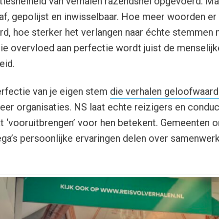
tiesnelheid van verhalen razendsnel opgevoerd. Maa
af, gepolijst en inwisselbaar. Hoe meer woorden e
d, hoe sterker het verlangen naar échte stemmen m
die overvloed aan perfectie wordt juist de menselij
eid.
rfectie van je eigen stem
die verhalen geloofwaard
er organisaties. NS laat echte reizigers en condu
t ‘vooruitbrengen’ voor hen betekent. Gemeenten 
ega’s persoonlijke ervaringen delen over samenwerk