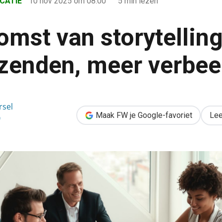
CATIE
10 nov 2025
om 08:00
5 min lezen
omst van storytelling
zenden, meer verbee
lling: minder zenden, meer verbeelden
rsel
Maak FW je Google-favoriet
Lee
n