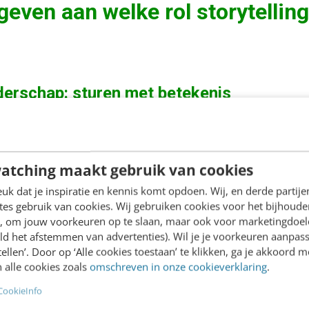
geven aan welke rol storytelling
iderschap: sturen met betekenis
rsnippering verwachten we van leiders meer dan sture
n. Mensen zoeken houvast, richting en zingeving.
atching maakt gebruik van cookies
recies daarover: het vermogen om met verhalen koe
k dat je inspiratie en kennis komt opdoen. Wij, en derde partij
.
es gebruik van cookies. Wij gebruiken cookies voor het bijhoude
en, om jouw voorkeuren op te slaan, maar ook voor marketingdoe
ld het afstemmen van advertenties). Wil je je voorkeuren aanpass
r voelt wat er leeft in een team of organisatie en w
stellen’. Door op ‘Alle cookies toestaan’ te klikken, ga je akkoord m
elden en verhalen. Dat vraagt niet om gladde speec
 alle cookies zoals
omschreven in onze cookieverklaring
.
kelijke te benoemen en te laten zien wat er werkel
CookieInfo