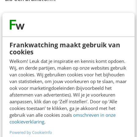
Stel jezelf drie vragen voor je iemand uitnodigt:
Met wie wil ik een relatie opbouwen?
Denk niet alleen aan potentiële klanten,
Frankwatching maakt gebruik van
cookies
maar ook aan partners, branchegenoten,
Welkom! Leuk dat je inspiratie en kennis komt opdoen.
opinieleiders en mensen die toegang
Wij, en derde partijen, maken op onze websites gebruik
hebben tot jouw ideale doelgroep.
van cookies. Wij gebruiken cookies voor het bijhouden
van statistieken, om jouw voorkeuren op te slaan, maar
Wat heb ik deze persoon te bieden?
Een
ook voor marketingdoeleinden (bijvoorbeeld het
goed gesprek is een cadeau, maar het
afstemmen van advertenties). Wil je je voorkeuren
aanpassen, klik dan op ‘Zelf instellen’. Door op ‘Alle
moet kloppen met het thema van je
cookies toestaan’ te klikken, ga je akkoord met het
podcast. Als de match geforceerd voelt,
gebruik van alle cookies zoals
omschreven in onze
voelt het gesprek ook geforceerd.
cookieverklaring
.
Wat is de logische vervolgstap na de
Powered by CookieInfo