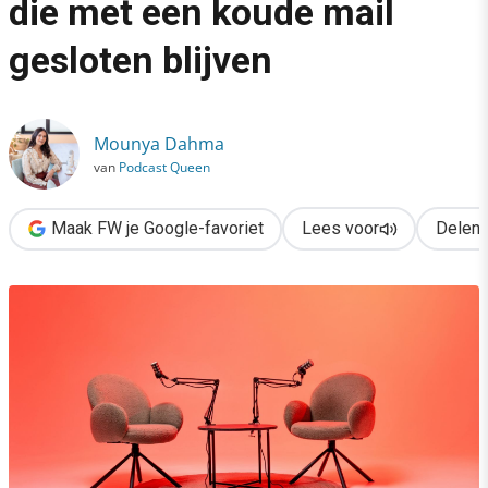
die met een koude mail
›
gesloten blijven
Zo opent je podcast deuren die met een koude mail gesloten bl
Mounya Dahma
van
Podcast Queen
Maak FW je Google-favoriet
Lees voor
Delen