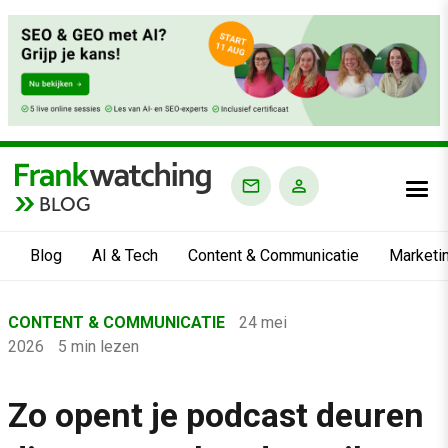
BLOG
Blog
AI & Tech
Content & Communicatie
Marketi
Home
CONTENT & COMMUNICATIE
24 mei
›
2026
5 min lezen
Blog
›
Zo opent je podcast deuren
Content & Communicatie