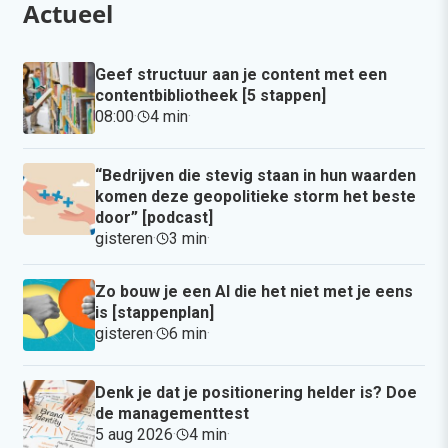
Actueel
Geef structuur aan je content met een
contentbibliotheek [5 stappen]
08:00
·
4 min
·
“Bedrijven die stevig staan in hun waarden
komen deze geopolitieke storm het beste
door” [podcast]
gisteren
·
3 min
·
Zo bouw je een AI die het niet met je eens
is [stappenplan]
gisteren
·
6 min
·
Denk je dat je positionering helder is? Doe
de managementtest
5 aug 2026
·
4 min
·