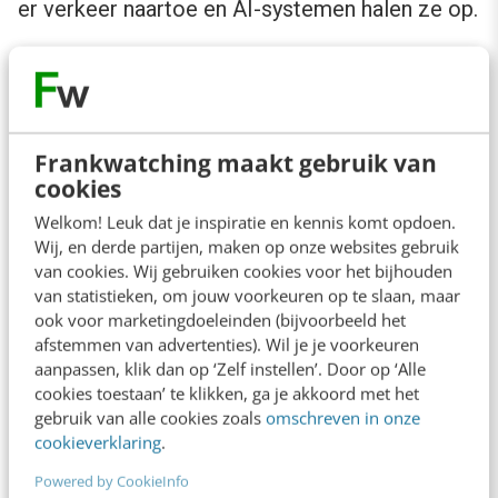
er verkeer naartoe en AI-systemen halen ze op.
Die combinatie is waardevoller dan een pagina
die maar in één laag zichtbaar is. Een matched
pagina laat zien dat de pagina niet alleen
Frankwatching maakt gebruik van
scoort in Google, maar ook bruikbaar lijkt voor
cookies
AI-systemen.
Welkom! Leuk dat je inspiratie en kennis komt opdoen.
Wij, en derde partijen, maken op onze websites gebruik
van cookies. Wij gebruiken cookies voor het bijhouden
van statistieken, om jouw voorkeuren op te slaan, maar
Lees ook:
Google legt eindelijk uit hoe GEO écht
ook voor marketingdoeleinden (bijvoorbeeld het
werkt (en ontkracht populaire AI-SEO-hacks)
afstemmen van advertenties). Wil je je voorkeuren
aanpassen, klik dan op ‘Zelf instellen’. Door op ‘Alle
cookies toestaan’ te klikken, ga je akkoord met het
gebruik van alle cookies zoals
omschreven in onze
cookieverklaring
.
Drie voorbeelden uit onze analyses: een blog
over kaas en zwangerschap bij een webshop
Powered by CookieInfo