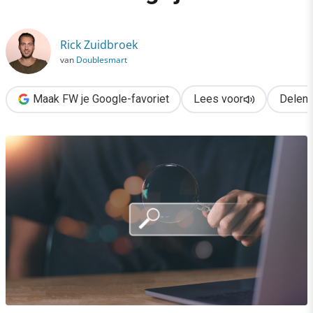
›
Deze 3 paginatypen zijn voor AI belangrijk als bron
Rick Zuidbroek
van
Doublesmart
Maak FW je Google-favoriet
Lees voor
Delen