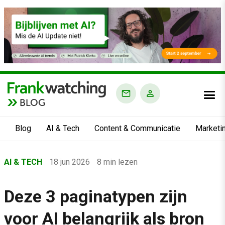
BLOG
Blog
AI & Tech
Content & Communicatie
Marketi
Home
AI & TECH
18 jun 2026
8 min lezen
›
Blog
Deze 3 paginatypen zijn
›
voor AI belangrijk als bron
AI & Tech