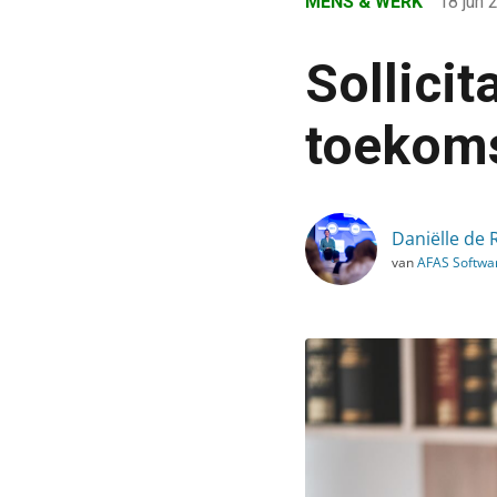
MENS & WERK
18 jun
›
Blog
Sollici
›
Mens & Werk
toekoms
›
Sollicitatiebrieven hebb
Daniëlle de 
van
AFAS Softwa