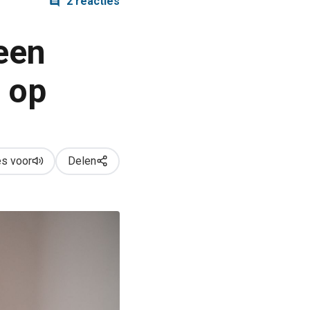
2 reacties
een
l op
s voor
Delen