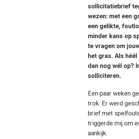
sollicitatiebrief 
wezen: met een go
een gelikte, foutl
minder kans op sp
te vragen om jouw
het gras. Als héél
dan nog wél op? I
solliciteren.
Een paar weken g
trok. Er werd gesc
brief met spelfout
triggerde mij om ee
aankijk.