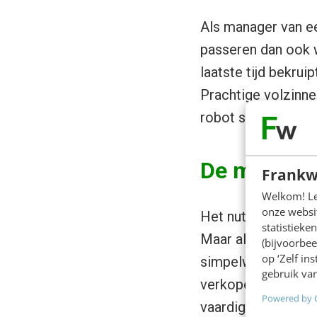
Als manager van een
passeren dan ook w
laatste tijd bekrui
Prachtige volzinnen
robot spreek in pl
De mismatc
Frankw
Welkom! Leu
onze websit
Het nut van een soll
statistiek
Maar als we kijken 
(bijvoorbee
op ‘Zelf in
simpelweg niet mee
gebruik van
verkoper of accou
Powered by 
vaardigheden, maar