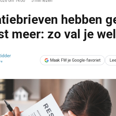
 2026
om 14:00
5 min lezen
tatiebrieven hebben g
t meer: zo val je we
en geen toekomst meer: zo val je wel op
Ridder
Maak FW je Google-favoriet
Lee
re