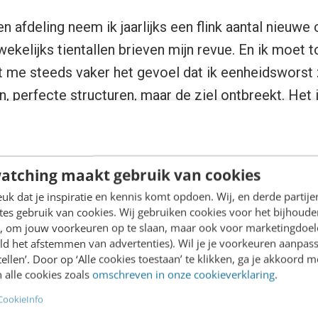
 afdeling neem ik jaarlijks een flink aantal nieuwe c
ekelijks tientallen brieven mijn revue. En ik moet 
pt me steeds vaker het gevoel dat ik eenheidsworst z
, perfecte structuren, maar de ziel ontbreekt. Het 
aats van met een toekomstige collega.
h tussen functie en format
atching maakt gebruik van cookies
k dat je inspiratie en kennis komt opdoen. Wij, en derde partij
es gebruik van cookies. Wij gebruiken cookies voor het bijhoude
icitatiebrief ligt natuurlijk heel erg aan de functie d
en, om jouw voorkeuren op te slaan, maar ook voor marketingdoe
naar commerciële functies, dan vind ik een traditio
ld het afstemmen van advertenties). Wil je je voorkeuren aanpass
stellen’. Door op ‘Alle cookies toestaan’ te klikken, ga je akkoord m
r van deze tijd. Denk er eens logisch over na: een
 alle cookies zoals
omschreven in onze cookieverklaring
.
ntmanager heeft over het algemeen uitstekende c
CookieInfo
 is niet per se een geboren schrijver. Waarom zo