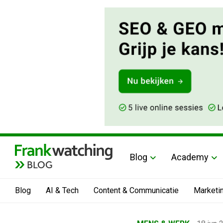
Blog
Academy
BLOG
Blog
AI & Tech
Content & Communicatie
Marketi
Home