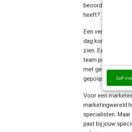
beoordelen op een v
heeft?
Een verkoper moet
dag komen. Je wil 
zien. Een persoonli
team past, heeft i
met geschreven tek
Zelf ins
gepolijste versie 
Voor een marketeer
marketingwereld h
specialisten. Maar 
past bij jouw specif