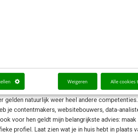
aardigheid die hij of zij in de dagelijkse praktijk n
 immers voor de camera, aan de telefoon en in het
de gunfactor voelen, de energie proeven en de ove
jke vlog van twee minuten over wat jou drijft en waa
n mijn ogen dan ook oneindig veel meer betekenis da
st. In die tweeminutenvideo zie ik de échte persoo
tellen
Weigeren
Alle cookies 
die door een AI-model is gegenereerd.
 gelden natuurlijk weer heel andere competenties.
eb je contentmakers, websitebouwers, data-analist
ook voor hen geldt mijn belangrijkste advies: maak e
ieke profiel. Laat zien wat je in huis hebt in plaats 