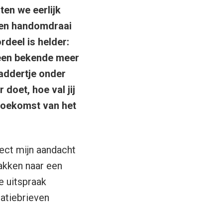
ten we eerlijk
 een handomdraai
rdeel is helder:
geen bekende meer
 addertje onder
doet, hoe val jij
 toekomst van het
rect mijn aandacht
akken naar een
e uitspraak
tatiebrieven