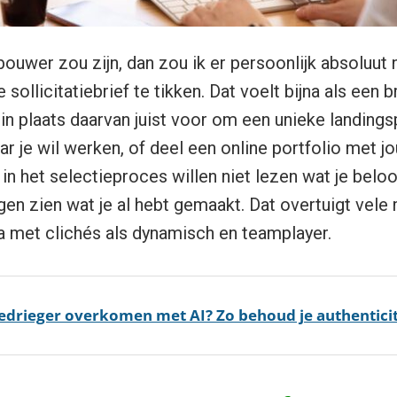
bouwer zou zijn, dan zou ik er persoonlijk absoluut 
 sollicitatiebrief te tikken. Dat voelt bijna als een 
 in plaats daarvan juist voor om een unieke landing
ar je wil werken, of deel een online portfolio met j
n het selectieproces willen niet lezen wat je beloo
gen zien wat je al hebt gemaakt. Dat overtuigt vele 
a met clichés als dynamisch en teamplayer.
bedrieger overkomen met AI? Zo behoud je authenticit