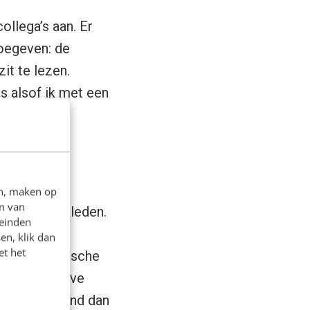
ollega’s aan. Er
toegeven: de
it te lezen.
is alsof ik met een
en, maken op
n van
ie je wil bekleden.
leinden
nele brief
en, klik dan
et het
 rasoptimistische
ommunicatieve
uden we iemand dan