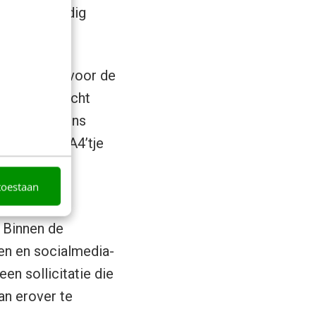
auwelijks nodig
 echt goed voor de
rtuigingskracht
rom jij bij ons
n één saai A4’tje
n, niet de
toestaan
 Binnen de
en en socialmedia-
en sollicitatie die
van erover te