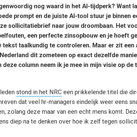
tegenwoordig nog waard in het AI-tijdperk? Want la
ede prompt en de juiste AI-tool stuur je binnen
oze sollicitatiebrief naar jouw droombaan. Het voo
elfouten, een perfecte zinsopbouw en je hoeft 
 tekst taalkundig te controleren. Maar er zit een
 Nederland dit zometeen op exact dezelfde manier 
n deze column neem ik je mee in mijn visie op de
eleden
stond in het NRC
een prikkelende titel die di
hreven dat veel hr-managers eindelijk weer eens sn
en, zolang deze maar van een echt mens komt. Dez
ns diep na te denken over hoe ik zelf tegen sollici