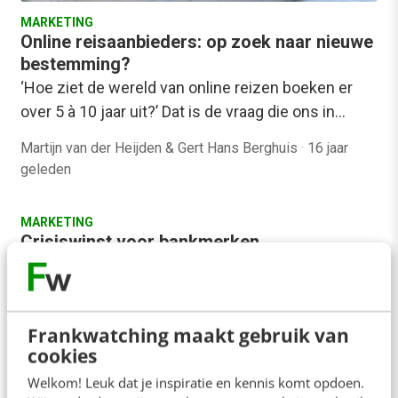
MARKETING
Online reisaanbieders: op zoek naar nieuwe
bestemming?
‘Hoe ziet de wereld van online reizen boeken er
over 5 à 10 jaar uit?’ Dat is de vraag die ons in…
Martijn van der Heijden & Gert Hans Berghuis
·
16 jaar
geleden
MARKETING
Crisiswinst voor bankmerken
Hoe groot is de deuk die banken hebben
opgelopen door de crisis? Wélke deuk?! In recent
onderzoek naar merkwaarden scoren de meeste
Frankwatching maakt gebruik van
banken niet…
cookies
Robert Witteman
·
16 jaar geleden
Welkom! Leuk dat je inspiratie en kennis komt opdoen.