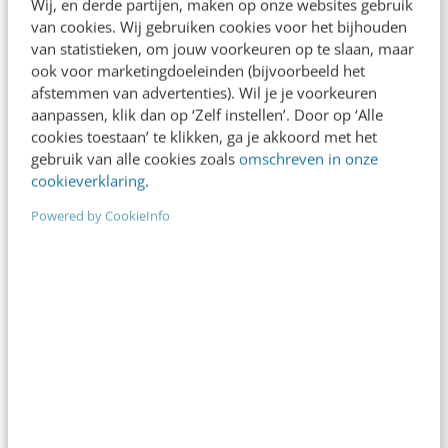
Wij, en derde partijen, maken op onze websites gebruik
van cookies. Wij gebruiken cookies voor het bijhouden
van statistieken, om jouw voorkeuren op te slaan, maar
ook voor marketingdoeleinden (bijvoorbeeld het
afstemmen van advertenties). Wil je je voorkeuren
aanpassen, klik dan op ‘Zelf instellen’. Door op ‘Alle
cookies toestaan’ te klikken, ga je akkoord met het
gebruik van alle cookies zoals
omschreven in onze
cookieverklaring
.
Powered by CookieInfo
MARKETING
Kan het bankafschrift ook 2.0?
Je kent ze wel, bankafschriften. Het zijn die
ellendige stukjes papier die iedere maand binnen
komen met cryptische beschrijvingen van wat er…
Rudolf van der Berg
·
17 jaar geleden