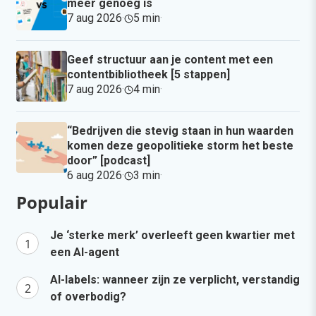
meer genoeg is
7 aug 2026
·
5 min
·
Geef structuur aan je content met een
contentbibliotheek [5 stappen]
7 aug 2026
·
4 min
·
“Bedrijven die stevig staan in hun waarden
komen deze geopolitieke storm het beste
door” [podcast]
6 aug 2026
·
3 min
·
Populair
Je ‘sterke merk’ overleeft geen kwartier met
een AI-agent
AI-labels: wanneer zijn ze verplicht, verstandig
of overbodig?