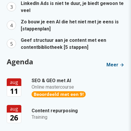
LinkedIn Ads is niet te duur, je biedt gewoon te
veel
Zo bouw je een AI die het niet met je eens is
[stappenplan]
Geef structuur aan je content met een
contentbibliotheek [5 stappen]
Agenda
Meer
SEO & GEO met AI
aug
Online mastercourse
11
Beoordeeld met een 9!
aug
Content repurposing
26
Training