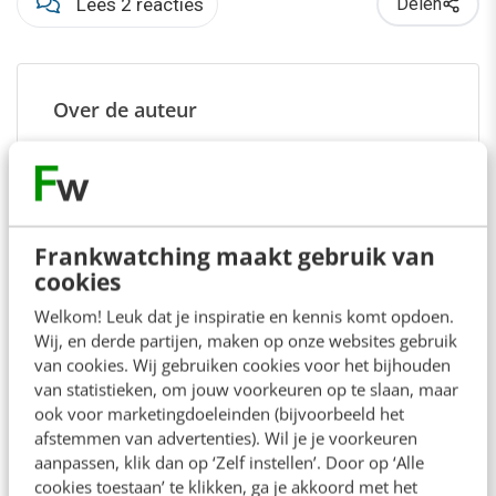
Lees 2 reacties
Delen
Over de auteur
Joost Steins Bisschop
van
Full Service Digital Agency
Jungle Minds
Frankwatching maakt gebruik van
Joost Steins Bisschop is
cookies
ondernemer en senior consultant
Welkom! Leuk dat je inspiratie en kennis komt opdoen.
bij Full Service Digital Agency Jungle
Wij, en derde partijen, maken op onze websites gebruik
Minds.
van cookies. Wij gebruiken cookies voor het bijhouden
van statistieken, om jouw voorkeuren op te slaan, maar
ook voor marketingdoeleinden (bijvoorbeeld het
afstemmen van advertenties). Wil je je voorkeuren
aanpassen, klik dan op ‘Zelf instellen’. Door op ‘Alle
cookies toestaan’ te klikken, ga je akkoord met het