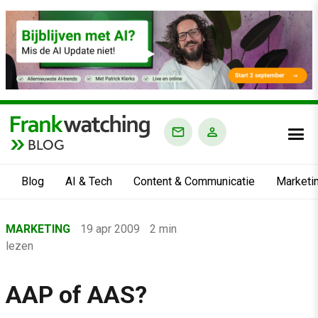
BLOG
Blog
AI & Tech
Content & Communicatie
Marketi
Home
MARKETING
19 apr 2009
2 min
›
lezen
Blog
›
AAP of AAS?
Marketing