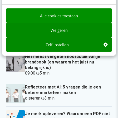
Op zoek naar nog meer
kennis?
Alle cookies toestaan
Weigeren
Actueel
Zelf instellen
Het meest vergeten hoofdstuk van je
brandbook (en waarom het juist nu
belangrijk is)
09:00
·
5 min
·
Reflecteer met AI: 5 vragen die je een
betere marketeer maken
gisteren
·
3 min
·
Je merk opleveren? Waarom een PDF niet