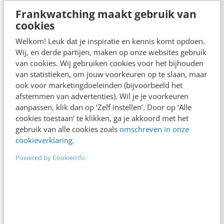
Joost Steins Bisschop
·
8 jaar geleden
Frankwatching maakt gebruik van
cookies
Welkom! Leuk dat je inspiratie en kennis komt opdoen.
Wij, en derde partijen, maken op onze websites gebruik
van cookies. Wij gebruiken cookies voor het bijhouden
van statistieken, om jouw voorkeuren op te slaan, maar
ook voor marketingdoeleinden (bijvoorbeeld het
MARKETING
afstemmen van advertenties). Wil je je voorkeuren
6 tips voor radicale veranderingen in
aanpassen, klik dan op ‘Zelf instellen’. Door op ‘Alle
markten die op slot zitten
cookies toestaan’ te klikken, ga je akkoord met het
Alles kan online, je kunt het zo gek niet bedenken
gebruik van alle cookies zoals
omschreven in onze
cookieverklaring
.
of we kunnen het (gelukkig!) online regelen, kopen,
vinden, afsluiten of onderzoeken.…
Powered by CookieInfo
Kees Haverkamp & Sander van der Aa
·
9 jaar geleden