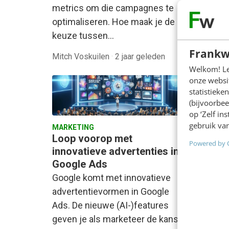
ook we
metrics om die campagnes te
overwe
optimaliseren. Hoe maak je de
campa
keuze tussen…
Frankw
Mitch Voskuilen
·
2 jaar geleden
Persia 
Welkom! Leu
onze websit
statistiek
(bijvoorbee
op ‘Zelf in
gebruik van
MARKETING
MARKET
Loop voorop met
Haal m
Powered by 
innovatieve advertenties in
combi
Google Ads
[stap
Google komt met innovatieve
Het is
advertentievormen in Google
SEO en
Ads. De nieuwe (AI-)features
jam; a
geven je als marketeer de kans
onweer