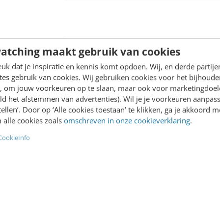
ergebaseerd adverteren
afluisteren. Zoek je naar e
gen. Hiermee kun je
nieuwe fiets, een vakantie
gnes afstemmen…
in de…
atching maakt gebruik van cookies
Shaabani
·
2 jaar geleden
Gaby Tenda
·
2 jaar geleden
k dat je inspiratie en kennis komt opdoen. Wij, en derde partij
es gebruik van cookies. Wij gebruiken cookies voor het bijhoude
en, om jouw voorkeuren op te slaan, maar ook voor marketingdoe
ld het afstemmen van advertenties). Wil je je voorkeuren aanpass
stellen’. Door op ‘Alle cookies toestaan’ te klikken, ga je akkoord m
 alle cookies zoals
omschreven in onze cookieverklaring
.
ING
MARKETING
eer uit je marketing:
Meta-update: voeg site
CookieInfo
neer SEO en SEA
toe aan je campagne
penplan]
Wat Google kan, dat kunne
 al lang geen geheim meer:
ook. Dit zal Mark Zuckerber
 SEA zijn als pindakaas en
voor de eerste - en laatste 
part heerlijk, maar samen
gedacht hebben.…
staanbaar. Waar veel…