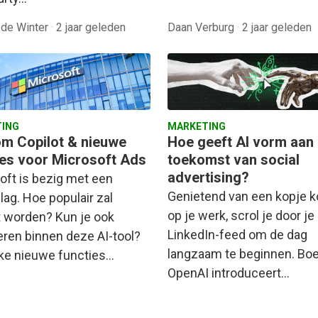
 de Winter
·
2 jaar geleden
Daan Verburg
·
2 jaar geleden
ING
MARKETING
m Copilot & nieuwe
Hoe geeft AI vorm aan
ies voor Microsoft Ads
toekomst van social
advertising?
oft is bezig met een
Genietend van een kopje ko
lag. Hoe populair zal
op je werk, scrol je door je
t worden? Kun je ook
LinkedIn-feed om de dag
eren binnen deze AI-tool?
langzaam te beginnen. Bo
ke nieuwe functies…
OpenAI introduceert…