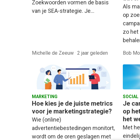
Zoekwoorden vormen de basis
Als ma
van je SEA-strategie. Je…
op zoe
campag
zo het 
behale
Michelle de Zeeuw
·
2 jaar geleden
Bob M
MARKETING
SOCIAL
Hoe kies je de juiste metrics
Je c
voor je marketingstrategie?
op het
het w
Wie (online)
Met he
advertentiebestedingen monitort,
eindeli
wordt om de oren geslagen met