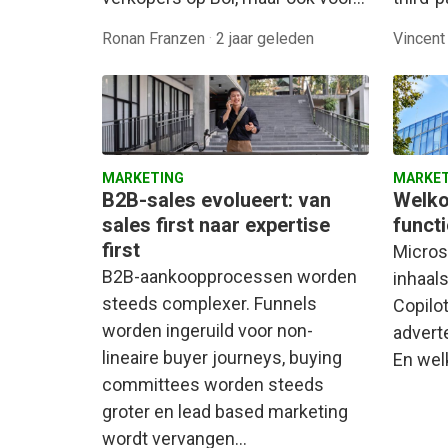
Ronan Franzen
·
2 jaar geleden
Vincent
MARKETING
MARKET
B2B-sales evolueert: van
Welko
sales first naar expertise
funct
first
Micros
B2B-aankoopprocessen worden
inhaals
steeds complexer. Funnels
Copilo
worden ingeruild voor non-
advert
lineaire buyer journeys, buying
En wel
committees worden steeds
groter en lead based marketing
wordt vervangen…