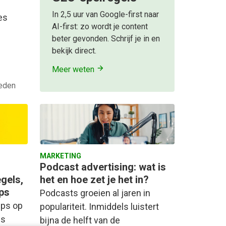
In 2,5 uur van Google-first naar
es
AI-first: zo wordt je content
beter gevonden. Schrijf je in en
bekijk direct.
Meer weten
leden
MARKETING
Podcast advertising: wat is
egels,
het en hoe zet je het in?
ips
Podcasts groeien al jaren in
pps op
populariteit. Inmiddels luistert
ns
bijna de helft van de