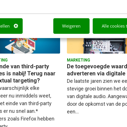
Somers
·
2 jaar geleden
Jasper Kruiswijk
·
2 jaar geled
tellen
Weigeren
Alle cookies 
ING
MARKETING
nde van third-party
De toegevoegde waard
s is nabij! Terug naar
adverteren via digitale
xtual targeting?
De laatste jaren zien we e
aarschijnlijk elke
stevige groei binnen het 
eer nu inmiddels weet,
van digitale audio. Aange
et einde van third-party
door de opkomst van de p
s er nu snel aan.*
een…
rs zoals Firefox hebben
arty…