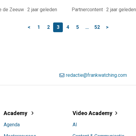
le de Zeeuw
·
2 jaar geleden
Partnercontent
·
2 jaar geleden
<
1
2
3
4
5
…
52
>
redactie@frankwatching.com
Academy
Video Academy
Agenda
AI