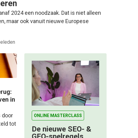
teren
naf 2024 een noodzaak. Dat is niet alleen
n, maar ook vanuit nieuwe Europese
geleden
erug:
ven in
s door
ONLINE MASTERCLASS
eld tot
De nieuwe SEO- &
GEO-spelregels