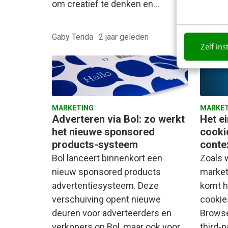
om creatief te denken en…
Gaby Tenda
·
2 jaar geleden
Julia 
Zelf ins
MARKETING
MARKET
Adverteren via Bol: zo werkt
Het ei
het nieuwe sponsored
cookie
products-systeem
conte
Bol lanceert binnenkort een
Zoals w
nieuw sponsored products
market
advertentiesysteem. Deze
komt h
verschuiving opent nieuwe
cookie
deuren voor adverteerders en
Browse
verkopers op Bol, maar ook voor…
third-p