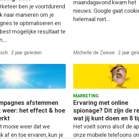
maandagavond kwam het
rketeer ben je voortdurend
nieuws: Google gaat cooki
k naar manieren om je
helemaal niet…
nes te optimaliseren en
best mogelijke resultaat te
n.…
osch
·
2 jaar geleden
Michelle de Zeeuw
·
2 jaar ge
MARKETING
ampagnes afstemmen
Ervaring met online
 weer: het effect & hoe
spionage? Dit zijn de r
erkt
wat jij kunt doen en 8 t
t mooie weer dat we
Het voelt soms alsof de a
jk af en toe ervaren, kun je
onze mobiele telefoons o