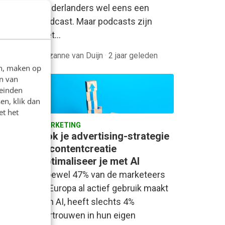
en
Nederlanders wel eens een
huisje
podcast. Maar podcasts zijn
niet…
Suzanne van Duijn
·
2 jaar geleden
en, maken op
n van
leinden
en, klik dan
et het
MARKETING
links
Ook je advertising-strategie
& contentcreatie
optimaliseer je met AI
n wij
Hoewel 47% van de marketeers
g, niet
in Europa al actief gebruik maakt
- keer
van AI, heeft slechts 4%
vertrouwen in hun eigen