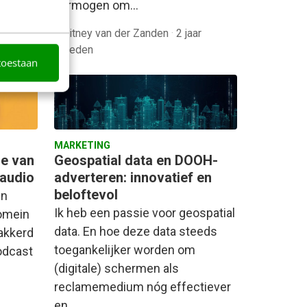
vermogen om…
Whitney van der Zanden
·
2 jaar
en
geleden
toestaan
MARKETING
e van
Geospatial data en DOOH-
 audio
adverteren: innovatief en
beloftevol
en
Ik heb een passie voor geospatial
domein
data. En hoe deze data steeds
wakkerd
toegankelijker worden om
odcast
(digitale) schermen als
reclamemedium nóg effectiever
en…