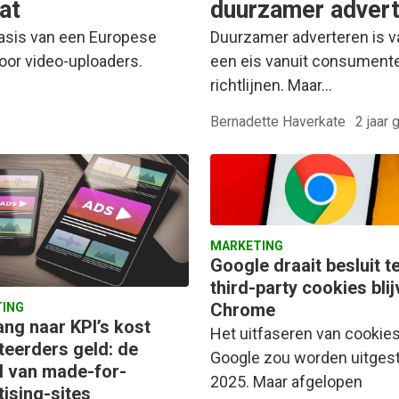
at
duurzamer adver
basis van een Europese
Duurzamer adverteren is va
voor video-uploaders.
een eis vanuit consumente
richtlijnen. Maar…
Bernadette Haverkate
·
2 jaar 
MARKETING
Google draait besluit t
third-party cookies blij
Chrome
ING
ang naar KPI’s kost
Het uitfaseren van cookie
teerders geld: de
Google zou worden uitgest
il van made-for-
2025. Maar afgelopen
tising-sites