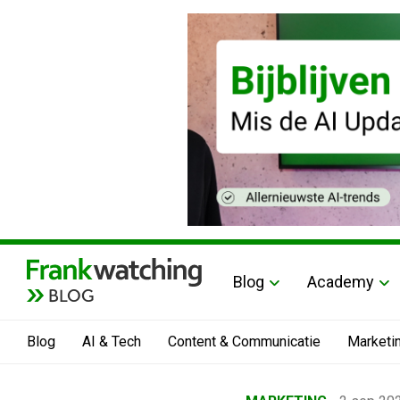
Blog
Academy
BLOG
Blog
AI & Tech
Content & Communicatie
Marketi
Home