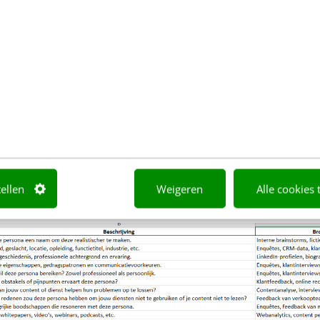
tellen
Weigeren
Alle cookies 
te (klik op de afbeelding voor een groter exemplaar