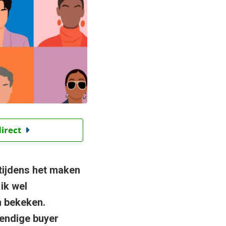
direct
tijdens het maken
ik wel
n bekeken.
evendige buyer