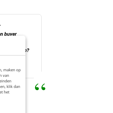
r
en buyer
 mijn blogs
 ik nodig heb?
r sectie
en, maken op
n van
leinden
en, klik dan
et het