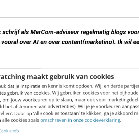
k schrijf als MarCom-adviseur regelmatig blogs voo
vooral over AI en over content(marketing). Ik wil e
ie ik kan gebruiken als inspiratie om te zorgen dat
n bij de lezers. Kun je aangeven wat voor informatie
orm van een template die ik kan downloaden. Geef pe
atching maakt gebruik van cookies
 waar ik de informatie vandaan kan halen.
k dat je inspiratie en kennis komt opdoen. Wij, en derde partij
es gebruik van cookies. Wij gebruiken cookies voor het bijhoude
en, om jouw voorkeuren op te slaan, maar ook voor marketingdoe
ld het afstemmen van advertenties). Wil je je voorkeuren aanpass
stellen’. Door op ‘Alle cookies toestaan’ te klikken, ga je akkoord m
:
 alle cookies zoals
omschreven in onze cookieverklaring
.
CookieInfo