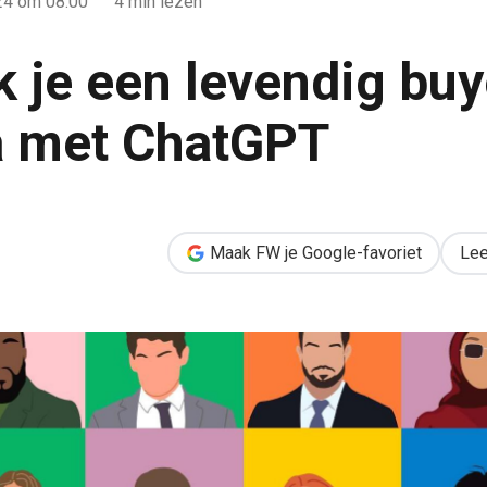
24
om 08:00
4 min lezen
 je een levendig buy
a met ChatGPT
 buyer persona met ChatGPT
Maak FW je Google-favoriet
Lee