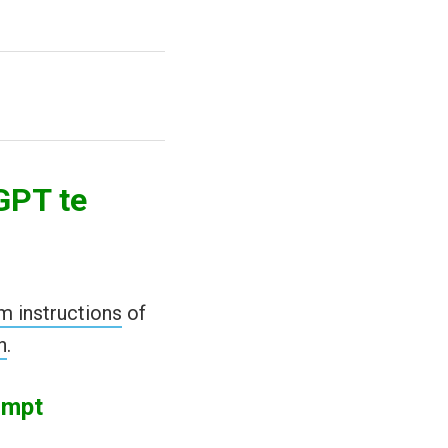
GPT te
m instructions
of
n
.
ompt