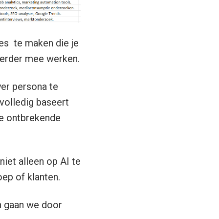
tes te maken die je
verder mee werken.
yer persona te
volledig baseert
de ontbrekende
niet alleen op AI te
oep of klanten.
n gaan we door