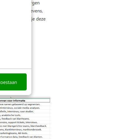
toestaan
):