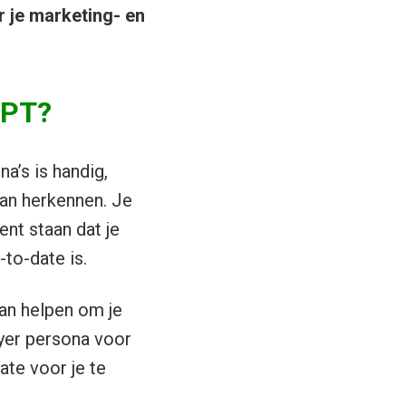
 je marketing- en
GPT?
a’s is handig,
an herkennen. Je
nt staan dat je
to-date is.
an helpen om je
yer persona voor
te voor je te