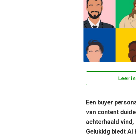
Leer in
Een buyer persona
van content duidel
achterhaald vind, 
Gelukkig biedt AI h