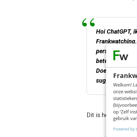
Hoi ChatGPT, i
Frankwatching, 
persona maken d
beter aansluite
Doe dit in de v
Frankw
suggesties voor
Welkom! Leu
onze websit
statistiek
(bijvoorbee
op ‘Zelf in
Dit is het antwoord
gebruik van
Powered by 