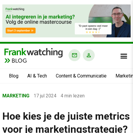
BLOG
Blog
AI & Tech
Content & Communicatie
Marketi
Home
MARKETING
17 jul 2024
4 min lezen
›
Blog
Hoe kies je de juiste metrics
›
voor je marketingstrategie?
Marketing