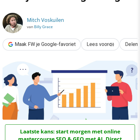
›
Hoe kies je de juiste metrics voor je marketingstrategie?
Mitch Voskuilen
van
Billy Grace
Maak FW je Google-favoriet
Lees voor
Delen
Laatste kans: start morgen met online
mastercourse SEO & GEO met AI. Direct