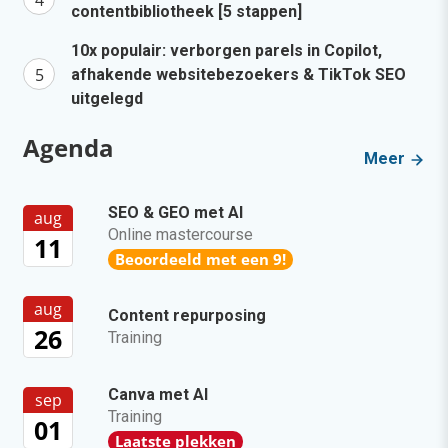
contentbibliotheek [5 stappen]
10x populair: verborgen parels in Copilot,
afhakende websitebezoekers & TikTok SEO
uitgelegd
Agenda
Meer
SEO & GEO met AI
aug
Online mastercourse
11
Beoordeeld met een 9!
aug
Content repurposing
26
Training
Canva met AI
sep
Training
01
Laatste plekken