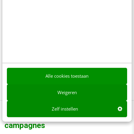
metric. De behoefte aan eenvoud valt logisch
te verklaren door het snel veranderende
landschap. Maar ons werk is juist te complex
om in slechts één meetmethode te vangen.
Een marketingteam dat vier verschillende
metrics gebruikt en kan uitleggen waarom,
presteert beter dan een marketingteam dat
slechts een meetmethode hanteert en geen
Alle cookies toestaan
idee heeft wat die metric uitdrukt.
Weigeren
Zelf instellen
Creëer zelf de meest succesvolle
campagnes