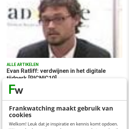
ALLE ARTIKELEN
Evan Ratliff: verdwijnen in het digitale
tijdperk [PICNIC10]
Journalist Evan Ratliff verdween vorig jaar voor
Wired Magazine 30 dagen, om onderwijl een
nieuwe (online) identiteit aan te nemen. Op
Frankwatching maakt gebruik van
PICNIC…
cookies
Jitty van Doodewaerd
·
16 jaar geleden
Welkom! Leuk dat je inspiratie en kennis komt opdoen.