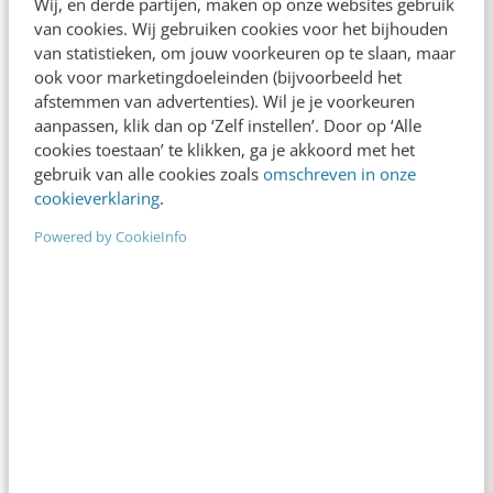
Wij, en derde partijen, maken op onze websites gebruik
van cookies. Wij gebruiken cookies voor het bijhouden
van statistieken, om jouw voorkeuren op te slaan, maar
ook voor marketingdoeleinden (bijvoorbeeld het
afstemmen van advertenties). Wil je je voorkeuren
aanpassen, klik dan op ‘Zelf instellen’. Door op ‘Alle
cookies toestaan’ te klikken, ga je akkoord met het
gebruik van alle cookies zoals
omschreven in onze
cookieverklaring
.
Powered by CookieInfo
ALLE ARTIKELEN
Is er nog wel toekomst voor de
journalistiek? [PICNIC10]
De tweede dag van PICNIC 2010 start voor mij met
de keynote van Jeff Jarvis. Deze blogger en auteur
is ook professor en Director of Interactive…
Veronique Hamers
·
16 jaar geleden