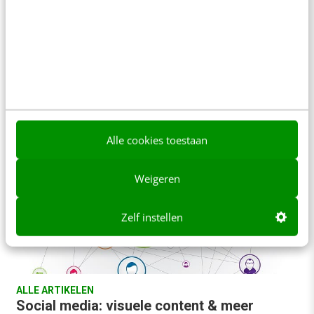
interessante feiten op een rij [infographic]
Regelmatig geven we in de serie Infographic Day
een update van feiten en cijfers over het gebruik
van social media. Deze updates…
Bianca van de Ketterij
·
12 jaar geleden
Alle cookies toestaan
Weigeren
Zelf instellen
ALLE ARTIKELEN
Social media: visuele content & meer