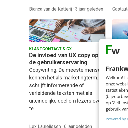
Bianca van de Ketterij
·
3 jaar geleden
Gastau
KLANTCONTACT & CX
KLANTC
De invloed van UX copy op
UX de
de gebruikerservaring
dit v
Frankw
conta
Copywriting. De meeste mensen
UX des
Welkom! Leu
kennen het als marketingterm. Je
onze websit
contai
schrijft informerende of
statistiek
verschi
verleidende teksten met als
(bijvoorbee
spectr
uiteindelijke doel om lezers over
op ‘Zelf in
functi
te…
gebruik van
Powered by 
Kiki Ve
Lex Laureijssen
·
6 jaar geleden
jaar ge