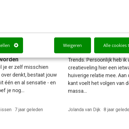
ONTACT & CX
MARKETING
nze interfaces
Creatief met webdesign
tellen
Weigeren
Alle cookies 
tionele ervaringen
smaakmakers voor 20
worden
Trends. Persoonlijk heb ik 
 je er zelf misschien
creatieveling hier een ietw
 over denkt, bestaat jouw
huiverige relatie mee. Aan
it één en al sensatie - en
kant voelt het volgen van 
oef je nog…
massa…
nissen
·
7 jaar geleden
Jolanda van Dijk
·
8 jaar geled