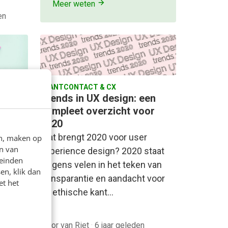
Meer weten
en
KLANTCONTACT & CX
on
Trends in UX design: een
compleet overzicht voor
2020
eert in
Wat brengt 2020 voor user
en, maken op
n van
ken
experience design? 2020 staat
leinden
olutie
volgens velen in het teken van
en, klik dan
t gaat…
transparantie en aandacht voor
et het
de ethische kant…
leden
Floor van Riet
·
6 jaar geleden