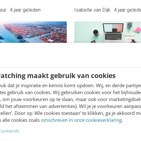
teur
·
4 jaar geleden
Isabelle van Dijk
·
4 jaar geled
ONTACT & CX
KLANTCONTACT & CX
sign: duidelijkheid over
UI & UX: geen laad-ico
erwarrende
meer, minimalisme &
atching maakt gebruik van cookies
inerbegrip
authenticiteit
ign wordt vaak als
Het woord 'snelheid' domin
k dat je inspiratie en kennis komt opdoen. Wij, en derde partij
es gebruik van cookies. Wij gebruiken cookies voor het bijhoude
nerbegrip gebruikt, waar de
2020. Dit heeft alles te ma
en, om jouw voorkeuren op te slaan, maar ook voor marketingdoe
llende facetten van dit
met de 5G-revolutie. De rev
ld het afstemmen van advertenties). Wil je je voorkeuren aanpass
um onder vallen. Zo is de
is officieel begonnen en di
stellen’. Door op ‘Alle cookies toestaan’ te klikken, ga je akkoord m
e UX designer…
 alle cookies zoals
omschreven in onze cookieverklaring
.
CookieInfo
rhoeven & Nick Groeneveld
·
6
leden
Michelle Lammerts
·
6 jaar ge