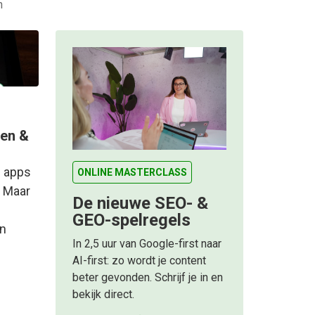
n
len &
n apps
ONLINE MASTERCLASS
. Maar
De nieuwe SEO- &
GEO-spelregels
n
In 2,5 uur van Google-first naar
AI-first: zo wordt je content
beter gevonden. Schrijf je in en
bekijk direct.