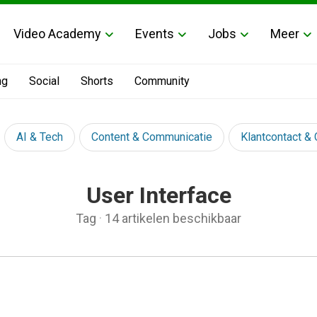
Video Academy
Events
Jobs
Meer
ng
Social
Shorts
Community
AI & Tech
Content & Communicatie
Klantcontact &
User Interface
Tag
·
14 artikelen beschikbaar