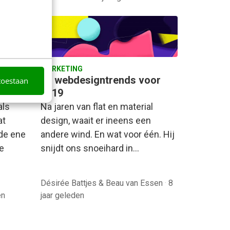
MARKETING
, 8
10 webdesigntrends voor
toestaan
19
2019
als
Na jaren van flat en material
at
design, waait er ineens een
 de ene
andere wind. En wat voor één. Hij
de
snijdt ons snoeihard in…
Désirée Battjes & Beau van Essen
·
8
en
jaar geleden