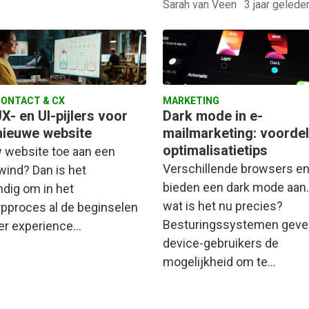
Sarah van Veen
·
3 jaar gelede
ONTACT & CX
MARKETING
X- en UI-pijlers voor
Dark mode in e-
nieuwe website
mailmarketing: voorde
optimalisatietips
w website toe aan een
Verschillende browsers e
wind? Dan is het
bieden een dark mode aan
ndig om in het
wat is het nu precies?
pproces al de beginselen
Besturingssystemen geve
er experience…
device-gebruikers de
mogelijkheid om te…