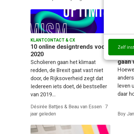
KLANTCONTACT & CX
KLANTC
10 online designtrends voor
Hoe o
Zelf ins
2020
sensa
gaan 
Scholieren gaan het klimaat
Hoewel
redden, de Brexit gaat vast niet
anders
door, de Rijksoverheid zegt dat
leven u
Iedereen iets doet, dé bestseller
daar h
van 2019…
Désirée Battjes & Beau van Essen
·
7
jaar geleden
Boy Ja