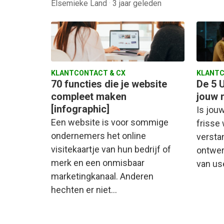
Elsemieke Land
·
3 jaar geleden
KLANTCONTACT & CX
KLANTC
70 functies die je website
De 5 U
compleet maken
jouw 
[infographic]
Is jou
Een website is voor sommige
frisse 
ondernemers het online
versta
visitekaartje van hun bedrijf of
ontwer
merk en een onmisbaar
van us
marketingkanaal. Anderen
hechten er niet…