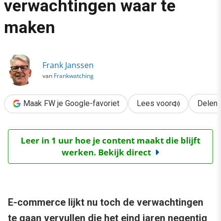
verwachtingen waar te
›
maken
E-commerce begint verwachtingen waar te maken
Frank Janssen
van
Frankwatching
Maak FW je Google-favoriet
Lees voor
Delen
Leer in 1 uur hoe je content maakt die blijft
werken. Bekijk direct
E-commerce lijkt nu toch de verwachtingen
te gaan vervullen die het eind jaren negentig