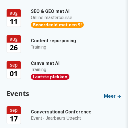
SEO & GEO met AI
aug
Online mastercourse
11
Beoordeeld met een 9!
aug
Content repurposing
26
Training
Canva met AI
sep
Training
01
Laatste plekken
Events
Meer
sep
Conversational Conference
17
Event
·
Jaarbeurs Utrecht