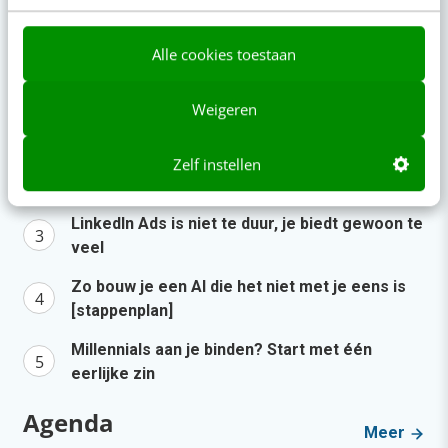
5 aug 2026
·
4 min
·
Populair
Alle cookies toestaan
Je ‘sterke merk’ overleeft geen kwartier met
Weigeren
een AI-agent
AI-labels: wanneer zijn ze verplicht, verstandig
Zelf instellen
of overbodig?
LinkedIn Ads is niet te duur, je biedt gewoon te
veel
Zo bouw je een AI die het niet met je eens is
[stappenplan]
Millennials aan je binden? Start met één
eerlijke zin
Agenda
Meer