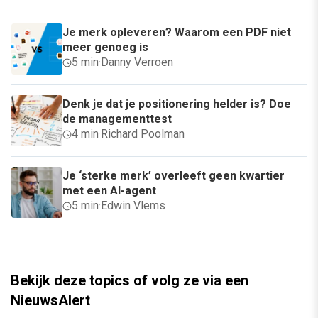
Je merk opleveren? Waarom een PDF niet
meer genoeg is
5 min
·
Danny Verroen
Denk je dat je positionering helder is? Doe
de managementtest
4 min
·
Richard Poolman
Je ‘sterke merk’ overleeft geen kwartier
met een AI-agent
5 min
·
Edwin Vlems
Bekijk deze topics of volg ze via een
NieuwsAlert