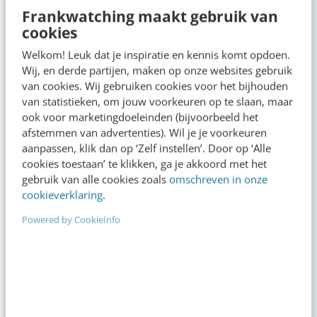
Frankwatching maakt gebruik van
cookies
Napkin AI: de tool die jouw tekst
Adverteren op In
Welkom! Leuk dat je inspiratie en kennis komt opdoen.
omzet naar ijzersterke visuals
Facebook (Meta)
Wij, en derde partijen, maken op onze websites gebruik
van cookies. Wij gebruiken cookies voor het bijhouden
van statistieken, om jouw voorkeuren op te slaan, maar
ook voor marketingdoeleinden (bijvoorbeeld het
afstemmen van advertenties). Wil je je voorkeuren
aanpassen, klik dan op ‘Zelf instellen’. Door op ‘Alle
Op zoek naar nog meer
cookies toestaan’ te klikken, ga je akkoord met het
gebruik van alle cookies zoals
omschreven in onze
kennis?
cookieverklaring
.
Powered by CookieInfo
Actueel
Je merk opleveren? Waarom een PDF niet