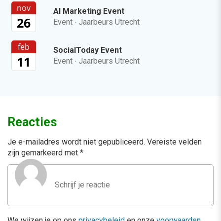
nov
AI Marketing Event
26
Event
·
Jaarbeurs Utrecht
feb
SocialToday Event
11
Event
·
Jaarbeurs Utrecht
Reacties
Je e-mailadres wordt niet gepubliceerd.
Vereiste velden
zijn gemarkeerd met
*
We wijzen je op ons
privacybeleid
en onze
voorwaarden
.