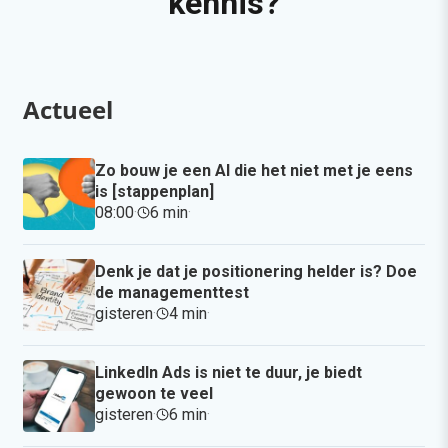
kennis?
Actueel
Zo bouw je een AI die het niet met je eens
is [stappenplan]
08:00
·
6 min
·
Denk je dat je positionering helder is? Doe
de managementtest
gisteren
·
4 min
·
LinkedIn Ads is niet te duur, je biedt
gewoon te veel
gisteren
·
6 min
·