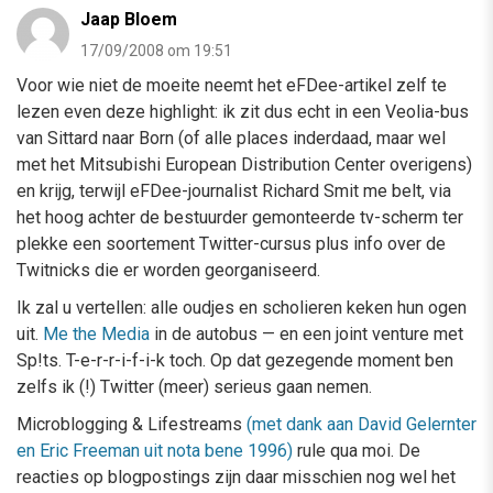
Jaap Bloem
17/09/2008 om 19:51
Voor wie niet de moeite neemt het eFDee-artikel zelf te
lezen even deze highlight: ik zit dus echt in een Veolia-bus
van Sittard naar Born (of alle places inderdaad, maar wel
met het Mitsubishi European Distribution Center overigens)
en krijg, terwijl eFDee-journalist Richard Smit me belt, via
het hoog achter de bestuurder gemonteerde tv-scherm ter
plekke een soortement Twitter-cursus plus info over de
Twitnicks die er worden georganiseerd.
Ik zal u vertellen: alle oudjes en scholieren keken hun ogen
uit.
Me the Media
in de autobus — en een joint venture met
Sp!ts. T-e-r-r-i-f-i-k toch. Op dat gezegende moment ben
zelfs ik (!) Twitter (meer) serieus gaan nemen.
Microblogging & Lifestreams
(met dank aan David Gelernter
en Eric Freeman uit nota bene 1996)
rule qua moi. De
reacties op blogpostings zijn daar misschien nog wel het