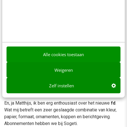
E-mail
*
9 reacties
Alle cookies toestaan
Jaap Bloem
Weigeren
18/09/2008 om 11:00
Enfin, wederom dus hier en elders een kleine herhaling van
Zelf instellen
meningen en zetten die we aantroffen in de commotie nav
Sanders posting.
En, ja Matthijs, ik ben erg enthousiast over het nieuwe
fd
.
Wat mij betreft een zeer geslaagde combinatie van kleur,
papier, formaat, ornamenten, koppen en berichtgeving.
Abonnementen hebben we bij Sogeti.