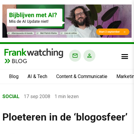
BLOG
Blog
AI & Tech
Content & Communicatie
Marketi
Home
SOCIAL
17 sep 2008
1 min lezen
›
Blog
Ploeteren in de ‘blogosfeer’
›
Social