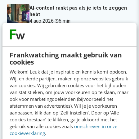
AI-content rankt pas als je iets te zeggen
hebt
4 aug 2026
·
6 min
·
AI-labels: wanneer zijn ze verplicht,
verstandig of overbodig?
4 aug 2026
·
5 min
·
Frankwatching maakt gebruik van
cookies
Populair
Welkom! Leuk dat je inspiratie en kennis komt opdoen.
Wij, en derde partijen, maken op onze websites gebruik
Je ‘sterke merk’ overleeft geen kwartier met
van cookies. Wij gebruiken cookies voor het bijhouden
een AI-agent
van statistieken, om jouw voorkeuren op te slaan, maar
ook voor marketingdoeleinden (bijvoorbeeld het
Zo ga je als marketeer aan de slag met Claude
afstemmen van advertenties). Wil je je voorkeuren
Cowork
aanpassen, klik dan op ‘Zelf instellen’. Door op ‘Alle
cookies toestaan’ te klikken, ga je akkoord met het
AI-labels: wanneer zijn ze verplicht, verstandig
gebruik van alle cookies zoals
omschreven in onze
of overbodig?
cookieverklaring
.