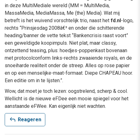
in deze MultiMediale wereld (MM = MultiMedia,
MassaMedia, MediaMassa, Me (the) Media). Wat mij
betreft is het wuivend vorschtelijk trio, naast het
fd.nl
-logo,
rechts “Prinsjesdag 2008â€³ en onder die schitterende
heading/banner de vette tekst “Bankencrisis raast voort”
een geweldigde koopimpuls. Niet plat, maar classy,
ontzettend teasing, plus: hoedjes-poppenkast bovenaan
met protocolconform links-rechts zwaaiende royals, en de
snoeiharde realiteit onder de streep. Alles op rose papier
en op een menselijke-maat-formaat. Diepe CHAPEAU hoor.
Een editie om in te lijsten.”.
Wow, dat moet je toch lezen: oogstrelend, scherp & cool.
Wellicht is de nieuwe eFDee een mooie spiegel voor het
aanstaande eFWee. Kan eigenlijk niet wachten.
reply
Reageren