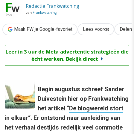
›
Redactie Frankwatching
van
Frankwatching
Ploeteren in de ‘blogosfeer’
Maak FW je Google-favoriet
Lees voor
Delen
Leer in 3 uur de Meta-advertentie strategieën die
écht werken. Bekijk direct
Begin augustus schreef Sander
Duivestein hier op Frankwatching
het artikel “
De blogwereld stort
in elkaar
“. Er ontstond naar aanleiding van
het verhaal destijds redelijk veel commotie