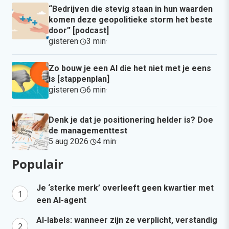
“Bedrijven die stevig staan in hun waarden
komen deze geopolitieke storm het beste
door” [podcast]
gisteren
·
3 min
·
Zo bouw je een AI die het niet met je eens
is [stappenplan]
gisteren
·
6 min
·
Denk je dat je positionering helder is? Doe
de managementtest
5 aug 2026
·
4 min
·
Populair
Je ‘sterke merk’ overleeft geen kwartier met
een AI-agent
AI-labels: wanneer zijn ze verplicht, verstandig