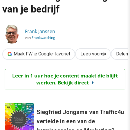
›
van je bedrijf
Brand ambassador: de online vertegenwoordiger van je bedrijf
Frank Janssen
van
Frankwatching
Maak FW je Google-favoriet
Lees voor
Delen
Leer in 1 uur hoe je content maakt die blijft
werken. Bekijk direct
Siegfried Jongsma van Traffic4u
vertelde in een van de