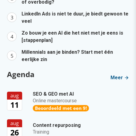
of overbodig?
LinkedIn Ads is niet te duur, je biedt gewoon te
veel
Zo bouw je een AI die het niet met je eens is
[stappenplan]
Millennials aan je binden? Start met één
eerlijke zin
Agenda
Meer
SEO & GEO met AI
aug
Online mastercourse
11
Beoordeeld met een 9!
aug
Content repurposing
26
Training