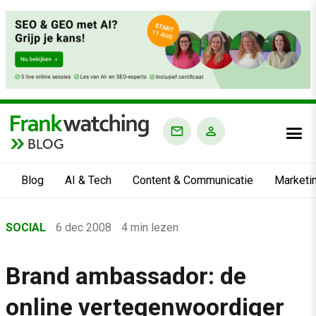
BLOG
Blog
AI & Tech
Content & Communicatie
Marketi
Home
SOCIAL
6 dec 2008
4 min lezen
›
Blog
Brand ambassador: de
›
online vertegenwoordiger
Social