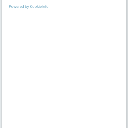
Powered by CookieInfo
Content & AI
8 strategische ti
te werken met Cop
Op zoek naar nog meer
kennis?
Actueel