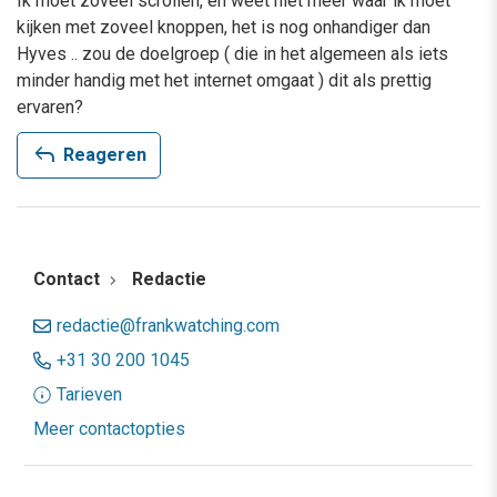
Ik moet zoveel scrollen, en weet niet meer waar ik moet
kijken met zoveel knoppen, het is nog onhandiger dan
Hyves .. zou de doelgroep ( die in het algemeen als iets
minder handig met het internet omgaat ) dit als prettig
ervaren?
reply
Reageren
Contact
Redactie
redactie@frankwatching.com
+31 30 200 1045
Tarieven
Meer contactopties