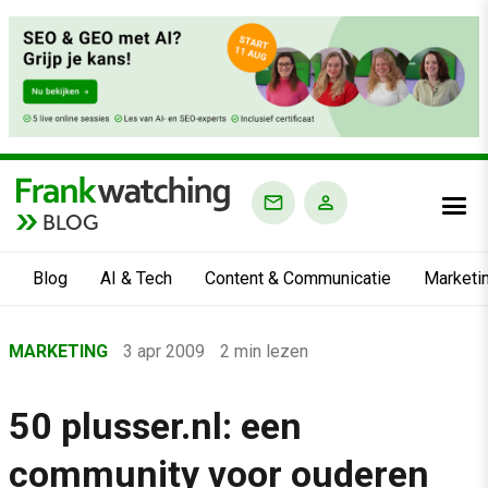
BLOG
Blog
AI & Tech
Content & Communicatie
Marketi
Home
MARKETING
3 apr 2009
2 min lezen
›
Blog
50 plusser.nl: een
›
community voor ouderen
Marketing