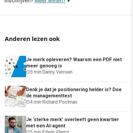
inschrijven?
Meer weten?
Anderen lezen ook
Je merk opleveren? Waarom een PDF niet
meer genoeg is
5 min
·
Danny Verroen
Denk je dat je positionering helder is? Doe
de managementtest
4 min
·
Richard Poolman
Je ‘sterke merk’ overleeft geen kwartier
met een AI-agent
5 min
·
Edwin Vlems