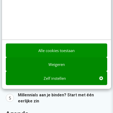
de managementtest
5 aug 2026
·
4 min
·
Populair
Je ‘sterke merk’ overleeft geen kwartier met
een AI-agent
AI-labels: wanneer zijn ze verplicht, verstandig
Alle cookies toestaan
of overbodig?
LinkedIn Ads is niet te duur, je biedt gewoon te
Weigeren
veel
Zelf instellen
Zo bouw je een AI die het niet met je eens is
[stappenplan]
Millennials aan je binden? Start met één
eerlijke zin