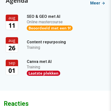
Agenda
Meer
SEO & GEO met AI
aug
Online mastercourse
11
Beoordeeld met een 9!
aug
Content repurposing
26
Training
Canva met AI
sep
Training
01
Laatste plekken
Reacties