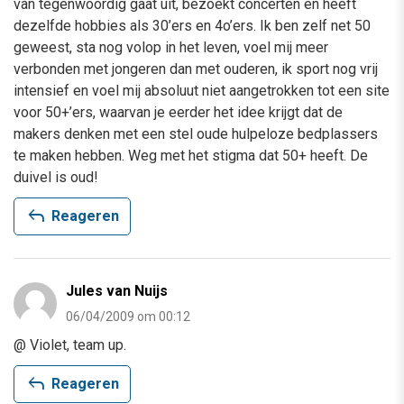
van tegenwoordig gaat uit, bezoekt concerten en heeft
dezelfde hobbies als 30’ers en 4o’ers. Ik ben zelf net 50
geweest, sta nog volop in het leven, voel mij meer
verbonden met jongeren dan met ouderen, ik sport nog vrij
intensief en voel mij absoluut niet aangetrokken tot een site
voor 50+’ers, waarvan je eerder het idee krijgt dat de
makers denken met een stel oude hulpeloze bedplassers
te maken hebben. Weg met het stigma dat 50+ heeft. De
duivel is oud!
reply
Reageren
Jules van Nuijs
06/04/2009 om 00:12
@ Violet, team up.
reply
Reageren