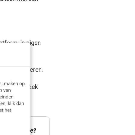
atform, in eigen
het organiseren.
en, maken op
antwoord: zoek
n van
leinden
en, klik dan
et het
hould change?