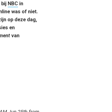
 bij
NBC
in
line was of niet.
ijn op deze dag,
sies en
iment
van
 AM Jun 25th
from