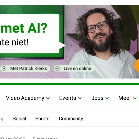
Video Academy
Events
Jobs
Meer
ng
Social
Shorts
Community