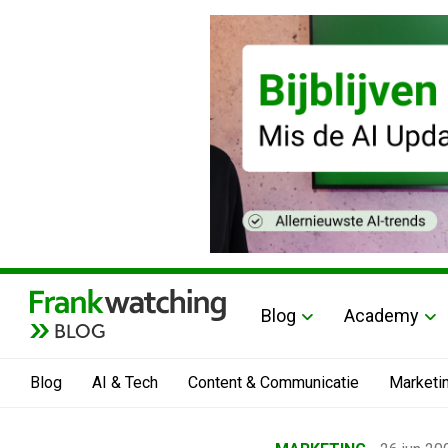
Blog
Academy
BLOG
Blog
AI & Tech
Content & Communicatie
Marketi
Home