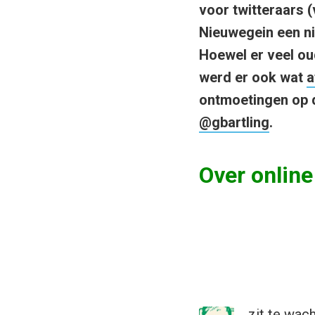
voor twitteraars (
Nieuwegein een nie
Hoewel er veel ou
werd er ook wat
a
ontmoetingen op 
@gbartling
.
Over onlin
zit te wac