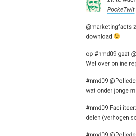
PockeTwit
@
marketingfacts
z
download
op #nmd09 gaat 
Wel over online r
#nmd09 @
Polled
wat onder jonge me
#nmd09 Faciliteer
delen (verhogen so
#nmd09 @
Polled