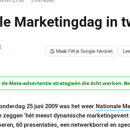
009
om 22:00
5 min lezen
le Marketingdag in t
g
in tweets
Maak FW je Google-favoriet
Lee
r de Meta-advertentie strategieën die écht werken. Be
onderdag 25 juni 2009 was het weer
Nationale M
n zeggen ‘hét meest dynamische marketingevent 
eren, 60 presentaties, een netwerkborrel en spe