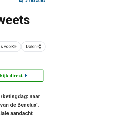
3 reacties
weets
s voor
Delen
kijk direct
arketingdag
: naar
van de Benelux’.
ciale aandacht