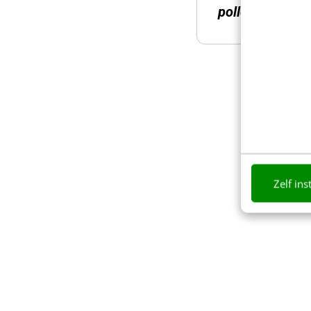
polledemaagt:
Zelf ins