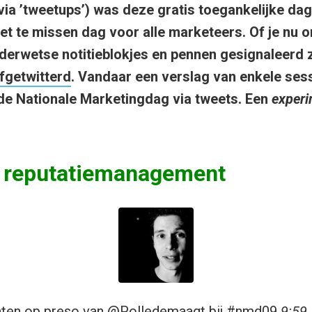
via ’tweetups’) was deze gratis toegankelijke dag
t te missen dag voor alle marketeers. Of je nu on
derwetse notitieblokjes en pennen gesignaleerd z
fgetwitterd
. Vandaar een verslag van enkele ses
de Nationale Marketingdag via tweets. Een
exper
e reputatiemanagement
hten op preso van @
Polledemaagt
bij #nmd09
9:59