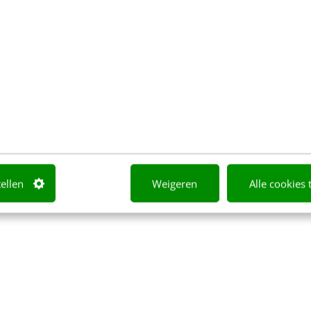
@
gbartling
thanx for twittering! Pleased to meet you
tellen
Weigeren
Alle cookies 