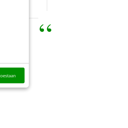
!
toestaan