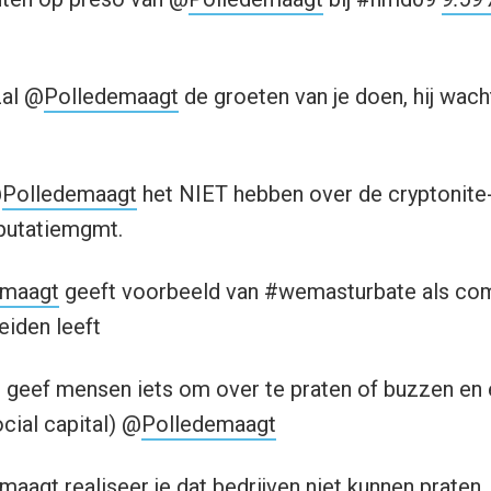
al @
Polledemaagt
de groeten van je doen, hij wach
@
Polledemaagt
het NIET hebben over de cryptonite-
eputatiemgmt.
emaagt
geeft voorbeeld van #wemasturbate als co
iden leeft
: geef mensen iets om over te praten of buzzen en
cial capital) @
Polledemaagt
emaagt
realiseer je dat bedrijven niet kunnen praten