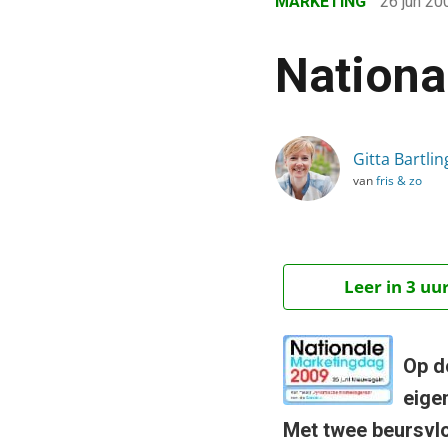
MARKETING
26 jun 2
›
Blog
Nationa
›
Marketing
›
Gitta Bartlin
Nationale Marketingdag 
van
fris & zo
Leer in 3 uu
Op d
eige
Met twee beursvlo