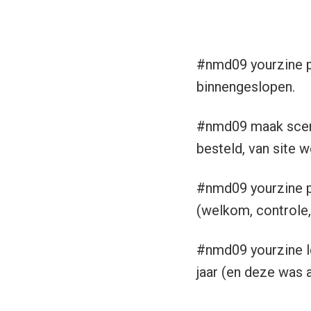
#nmd09 yourzine p
binnengeslopen.
#nmd09 maak scena
besteld, van site w
#nmd09 yourzine p
(welkom, controle,
#nmd09 yourzine l
jaar (en deze was a