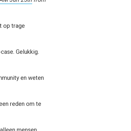
t op trage
case. Gelukkig.
mmunity en weten
 een reden om te
, alleen mensen