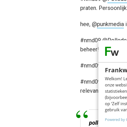
praten. Persoonlijk
hee, @
punkmedia
i
#nmd09 @
Polled
beheer!), borging
#nmd09 bij @
Poll
Frankw
Welkom! Leu
#nmd09 waarom zou
onze websit
relevantie, da’s re
statistiek
(bijvoorbee
op ‘Zelf in
gebruik van
Powered by 
polledemaagt:
#