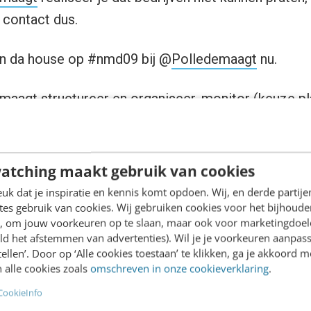
 contact dus.
n da house op #nmd09 bij @
Polledemaagt
nu.
emaagt
structureer en organiseer, monitor (keuze pl
 in cust.care etc. en EXPERIMENTEER!
edemaagt
veel voorbeelden van T-mobile en hoe zij 
atching maakt gebruik van cookies
k dat je inspiratie en kennis komt opdoen. Wij, en derde partij
den mensen lid worden van mijn bedrijfshyves? 
es gebruik van cookies. Wij gebruiken cookies voor het bijhoude
den om aan te haken!
en, om jouw voorkeuren op te slaan, maar ook voor marketingdoe
ld het afstemmen van advertenties). Wil je je voorkeuren aanpass
stellen’. Door op ‘Alle cookies toestaan’ te klikken, ga je akkoord m
 alle cookies zoals
omschreven in onze cookieverklaring
.
CookieInfo
nmd09 what did you think of my preso? Things I s