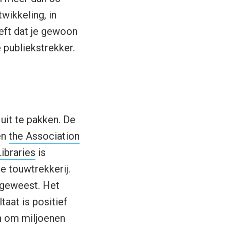
wikkeling, in
eft dat je gewoon
e publiekstrekker.
uit te pakken. De
en
the Association
ibraries
is
e touwtrekkerij.
 geweest. Het
aat is positief
jn om miljoenen