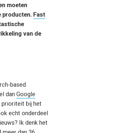
den moeten
ge producten.
Fast
tastische
ikkeling van de
arch-based
nel dan
Google
rioriteit bij het
ook echt onderdeel
nieuws? Ik denk het
al meer dan 36