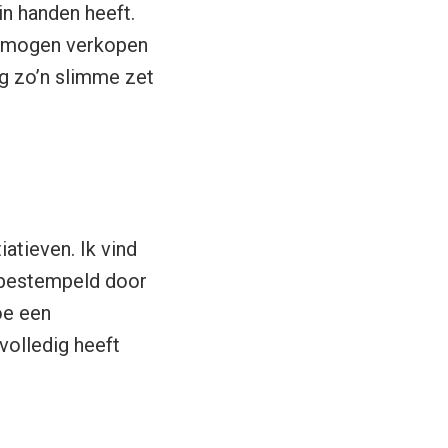
in handen heeft.
l mogen verkopen
og zo’n slimme zet
atieven. Ik vind
d bestempeld door
oe een
volledig heeft