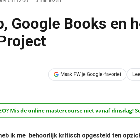
009
om 12:00
3 min lezen
ip, Google Books en h
Project
n het Library Project
Maak FW je Google-favoriet
Lee
O? Mis de online mastercourse niet vanaf dinsdag! Schr
heb ik me behoorlijk kritisch opgesteld ten opzic