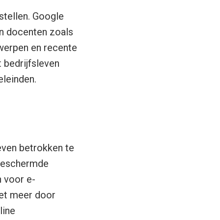
stellen. Google
n docenten zoals
werpen en recente
 bedrijfsleven
eleinden.
ieven betrokken te
 beschermde
 voor e-
iet meer door
line