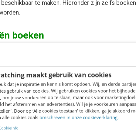
 beschikbaar te maken. Hieronder zijn zelfs boeke
 worden.
eën boeken
paar slimme zetten gedaan door met zijn tegenstan
lossing die voor iedereen acceptabel is. Samen h
atching maakt gebruik van cookies
 drie soorten boeken worden onderscheiden: besc
n druk; beschermd door copyright maar niet meer in
k dat je inspiratie en kennis komt opdoen. Wij, en derde partij
es gebruik van cookies. Wij gebruiken cookies voor het bijhoude
ief een onafhankelijk not-for-profit boeken registe
en, om jouw voorkeuren op te slaan, maar ook voor marketingdoe
chthebbende aandeelhouders gevonden kunnen worde
ld het afstemmen van advertenties). Wil je je voorkeuren aanpass
stellen’. Door op ‘Alle cookies toestaan’ te klikken, ga je akkoord m
ng kunnen ontvangen. Google’s mantra om “alle op 
 alle cookies zoals
omschreven in onze cookieverklaring
.
atie te ordenen en universeel toegankelijk en bruikb
CookieInfo
succes te oogsten. Een toenemend aantal universit