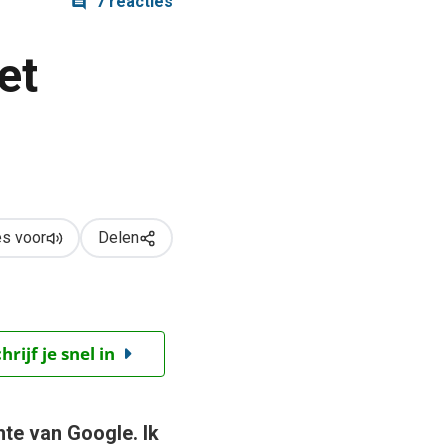
7 reacties
et
s voor
Delen
ijf je snel in
hte van Google. Ik