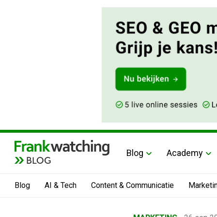
Blog
Academy
BLOG
Blog
AI & Tech
Content & Communicatie
Marketi
Home