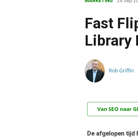
MARKETING
26 sep 2
›
Blog
Fast Fl
›
Marketing
Library 
›
Fast Flip, Google Books e
Rob Griffin
Van SEO naar GE
De afgelopen tijd 