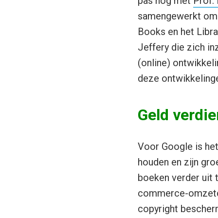
pas nog met
Prof.
samengewerkt om
Books en het Libr
Jeffery die zich 
(online) ontwikkeli
deze ontwikkelinge
Geld verdi
Voor Google is het 
houden en zijn gro
boeken verder uit 
commerce-omzetdel
copyright bescher