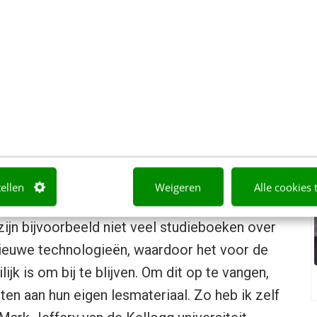
t namelijk open voor samenwerking om zodoende hu
it te kunnen breiden.
 dit interessant?
edt deze Google-dienst ongekende
joenen boeken, vol met informatie die ze nodig
 niet direct hoeven te kopen, zijn ineens online
tellen
Weigeren
Alle cookies 
ikbaar. En ook voor docenten zijn er volop
zijn bijvoorbeeld niet veel studieboeken over
ieuwe technologieën, waardoor het voor de
ijk is om bij te blijven. Om dit op te vangen,
en aan hun eigen lesmateriaal. Zo heb ik zelf