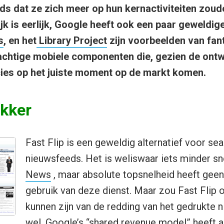
ds dat ze zich meer op hun kernactiviteiten zou
ijk is eerlijk, Google heeft ook een paar geweldi
s
, en het
Library Project
zijn voorbeelden van fan
chtige mobiele componenten die, gezien de ontw
ies op het juiste moment op de markt komen.
ekker
Fast Flip is een geweldig alternatief voor se
nieuwsfeeds. Het is weliswaar iets minder s
News
, maar absolute topsnelheid heeft geen p
gebruik van deze dienst. Maar zou Fast Flip 
kunnen zijn van de redding van het gedrukte 
wel. Google’s “shared revenue model” heeft 