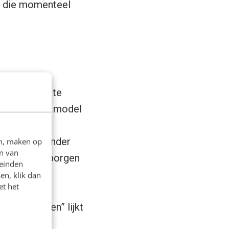
n die momenteel
ders samen te
ebben ze een model
hermd door
 druk; en zonder
en, maken op
n van
r om te waarborgen
leinden
n en zo een
en, klik dan
et het
de wereld
aar te maken” lijkt
eiten en