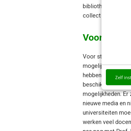
bibliotheken staa
collecties verder u
Voor wie is
Voor studenten bi
mogelijkheden. Mil
hebben, maar die ze
Zelf ins
beschikbaar en bru
mogelijkheden. Er 
nieuwe media en n
universiteiten moeil
werken veel docent