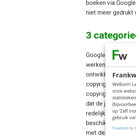
boeken via Google
niet meer gedrukt
3 categori
Google heeft een 
werken aan een op
Frankw
ontwikkeld waarin
copyright en nog i
Welkom! Leu
onze websit
copyright – inclus
statistiek
dat de juiste, re
(bijvoorbee
op ‘Zelf in
redelijke vergoedi
gebruik van
beschikbare inform
Powered by 
met deze stap dus 