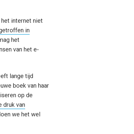
het internet niet
getroffen in
 mag het
sen van het e-
ft lange tijd
ieuwe boek van haar
liseren op de
e druk van
doen we het wel