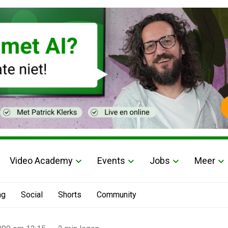
Video Academy
Events
Jobs
Meer
ng
Social
Shorts
Community