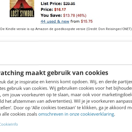
De Kindle versie is op Amazon de goedkoopste versie (Credit: Don Reisinger/CNET)
je: de
volgens Amazon
zo succesvolle verkoop va
an alleen gelezen worden met een Kindle, het appar
opeanen, die net bijvoorbeeld een Sony Reader heb
atching maakt gebruik van cookies
e Kindle-versie van Amazon. En de uitgever gaf no
k dat je inspiratie en kennis komt opdoen. Wij, en derde partij
en digitale Europese versie. Het is zottigheid.
es gebruik van cookies. Wij gebruiken cookies voor het bijhoude
en, om jouw voorkeuren op te slaan, maar ook voor marketingdoe
ld het afstemmen van advertenties). Wil je je voorkeuren aanpass
igitale boek heeft alle kenmerken van de relatie van
stellen’. Door op ‘Alle cookies toestaan’ te klikken, ga je akkoord m
teit. Er worden smoesjes verzonnen, onredelijke vo
 alle cookies zoals
omschreven in onze cookieverklaring
.
ars en proberen land te veroveren en de grenzen te 
CookieInfo
laars repareren die grenzen, en uiteindelijk komt a