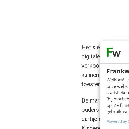
Het slechte nieuwt
digitale edities k
verkoopt. Wij, Eur
Frankw
kunnen niets met d
Welkom! Leu
toestemming voor e
onze websit
statistiek
(bijvoorbee
De markt van het d
op ‘Zelf in
ouders in de puber
gebruik van
partijen liggen dw
Powered by 
Kinderen en smokke