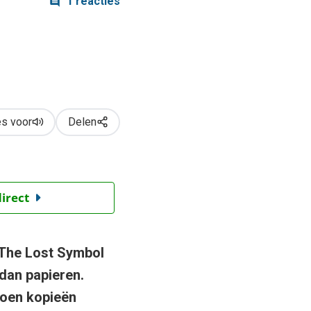
1 reacties
s voor
Delen
direct
 The Lost Symbol
dan papieren.
ljoen kopieën