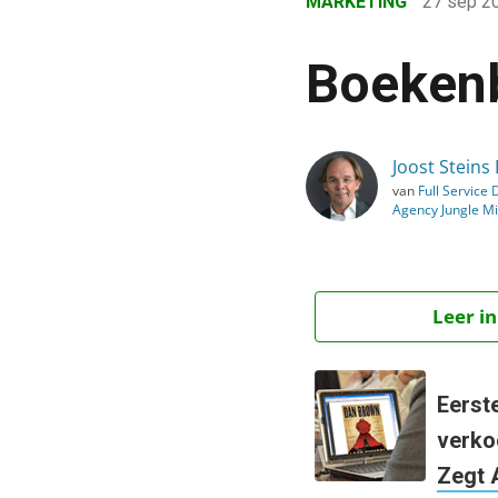
MARKETING
27 sep 2
›
Blog
Boekenb
›
Marketing
›
Joost Steins
van
Full Service D
Boekenbal (3)
Agency Jungle M
Leer in
Eerst
verko
Zegt