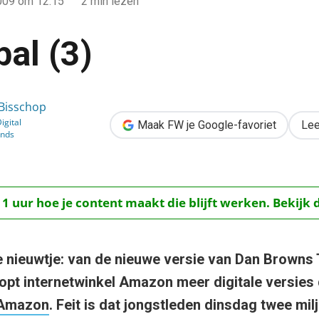
009
om 12:15
2 min lezen
al (3)
 Bisschop
igital
Maak FW je Google-favoriet
Lee
inds
 1 uur hoe je content maakt die blijft werken. Bekijk 
e nieuwtje: van de nieuwe versie van Dan Browns
opt internetwinkel Amazon meer digitale versies 
 Amazon
. Feit is dat jongstleden dinsdag twee mi