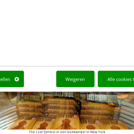
hoopvolle signalen. Amazon heeft begrepen dat de pr
antieel lager moet zijn dan de papieren versie.
tellen
Weigeren
Alle cookies 
The Lost Symbol in een boekwinkel in New York