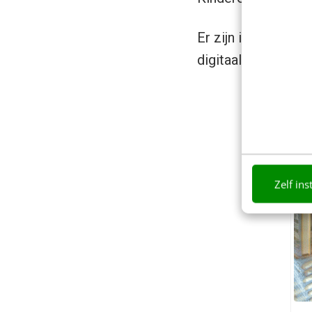
Er zijn inderdaad 
digitaal boek subst
Zelf ins