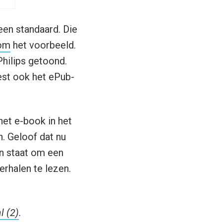
een standaard. Die
com
het voorbeeld.
hilips getoond.
est ook het ePub-
het e-book in het
. Geloof dat nu
in staat om een
rhalen te lezen.
l (2)
.