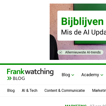
Blog
Academy
BLOG
Blog
AI & Tech
Content & Communicatie
Marketi
Home