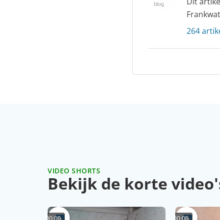
Dit arti
Frankwat
264 artik
VIDEO SHORTS
Bekijk de korte video'
00:00
00:00