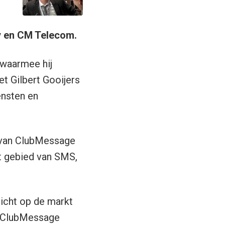
y en CM Telecom.
 waarmee hij
t Gilbert Gooijers
ensten en
j van ClubMessage
t gebied van SMS,
icht op de markt
s ClubMessage