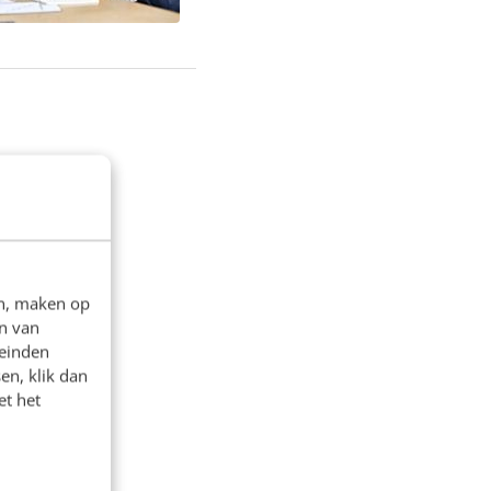
en, maken op
n van
leinden
en, klik dan
et het