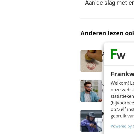
Aan de slag met cre
Anderen lezen oo
AI-labels: wan
5 min
·
Dennis
Frankw
Welkom! Leu
Je ‘sterke me
onze websit
5 min
·
Edwin 
statistiek
(bijvoorbee
op ‘Zelf in
Millennials aa
gebruik van
3 min
·
Bennie
Powered by 