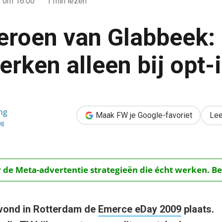
9
om 16:00
1 min lezen
eroen van Glabbeek:
erken alleen bij opt-
k: “SMS-alerts werken alleen bij opt-in”
ng
Maak FW je Google-favoriet
Lee
ng
r de Meta-advertentie strategieën die écht werken. Be
vond in Rotterdam de
Emerce eDay 2009
plaats.