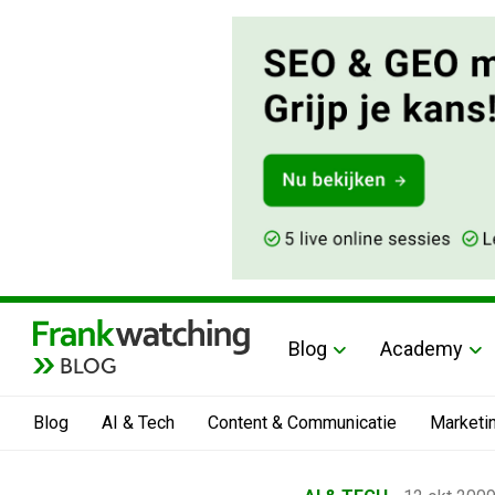
Blog
Academy
BLOG
Blog
AI & Tech
Content & Communicatie
Marketi
Home