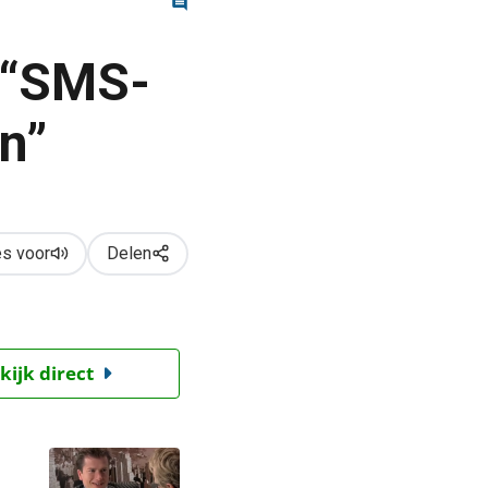
 “SMS-
in”
s voor
Delen
kijk direct