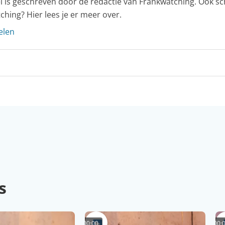
kel is geschreven door de redactie van Frankwatching. Ook sc
ching? Hier lees je er meer over.
elen
s
00:00
00: