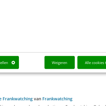
of volg ze via een NieuwsAlert
Interview
Jeroen van Glabbeek
SMS
T
ts als eerste een reactie!
tellen
Weigeren
Alle cookies 
e Frankwatching
van
Frankwatching