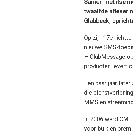
Samen met ilse me
twaalfde afleveri
Glabbeek
, oprich
Op zijn 17e richtt
nieuwe SMS-toepass
– ClubMessage op,
producten levert o
Een paar jaar late
die dienstverlenin
MMS en streaming v
In 2006 werd CM T
voor bulk en prem