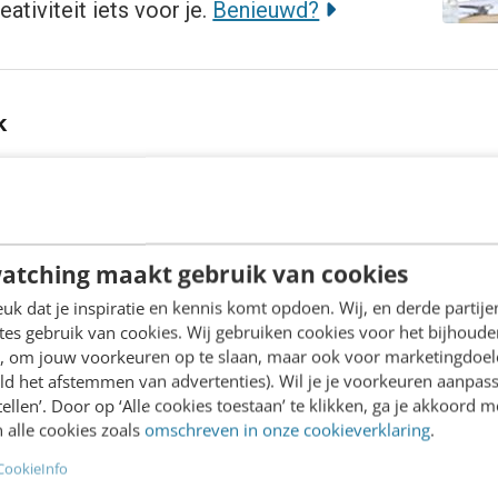
ativiteit iets voor je.
Benieuwd?
k
neer zijn ze verplicht, verstandig of overbodig?
 Figge
atching maakt gebruik van cookies
k dat je inspiratie en kennis komt opdoen. Wij, en derde partij
rk’ overleeft geen kwartier met een AI-agent
es gebruik van cookies. Wij gebruiken cookies voor het bijhoude
Vlems
en, om jouw voorkeuren op te slaan, maar ook voor marketingdoe
ld het afstemmen van advertenties). Wil je je voorkeuren aanpass
stellen’. Door op ‘Alle cookies toestaan’ te klikken, ga je akkoord m
n je binden? Start met één eerlijke zin
 alle cookies zoals
omschreven in onze cookieverklaring
.
 de Jong
CookieInfo