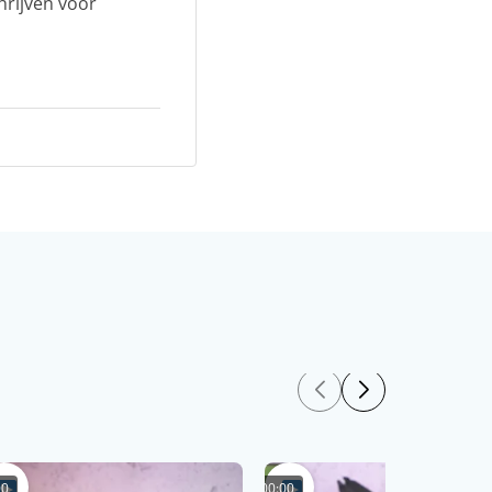
hrijven voor
00
00:00