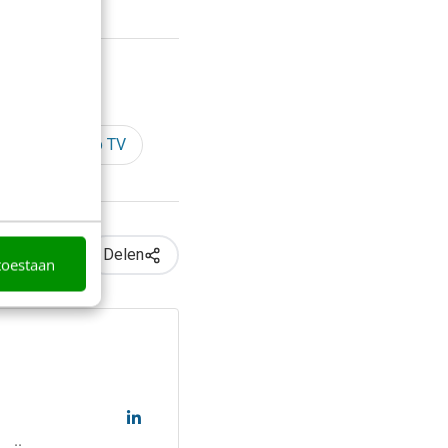
ech
Web TV
Delen
toestaan