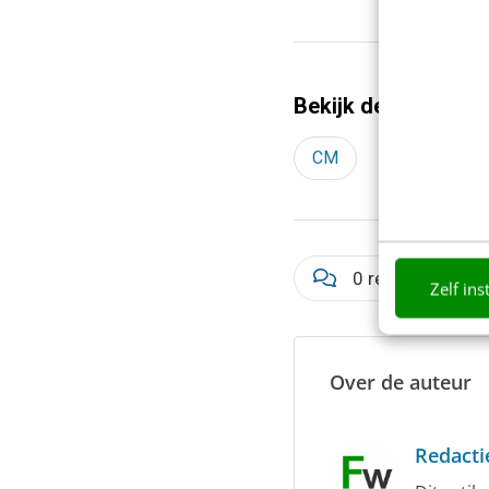
Bekijk deze topics 
CM
eDay09
0 reacties - Plaa
Zelf ins
Over de auteur
Redacti