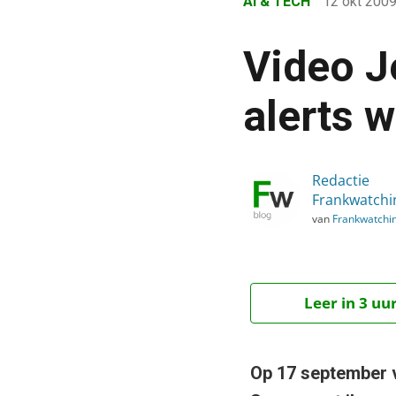
AI & TECH
12 okt 200
›
Blog
Video J
›
AI & Tech
alerts w
›
Video Jeroen van Glabbee
Redactie
Frankwatchi
van
Frankwatchi
Leer in 3 uu
Op 17 september 