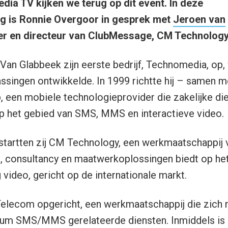
dia TV kijken we terug op dit event. In deze
ng is Ronnie Overgoor in gesprek met
Jeroen van
ter en directeur van ClubMessage, CM Technolog
e Van Glabbeek zijn eerste bedrijf, Technomedia, op,
ingen ontwikkelde. In 1999 richtte hij – samen me
 een mobiele technologieprovider die zakelijke di
p het gebied van SMS, MMS en interactieve video.
r startten zij CM Technology, een werkmaatschappi
g, consultancy en maatwerkoplossingen biedt op he
ideo, gericht op de internationale markt.
elecom opgericht, een werkmaatschappij die zich r
ium SMS/MMS gerelateerde diensten. Inmiddels i