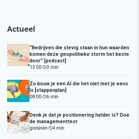
Actueel
“Bedrijven die stevig staan in hun waarden
komen deze geopolitieke storm het beste
door” [podcast]
13:00
·
3 min
·
Zo bouw je een AI die het niet met je eens
is [stappenplan]
08:00
·
6 min
·
Denk je dat je positionering helder is? Doe
de managementtest
gisteren
·
4 min
·