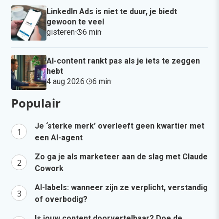
LinkedIn Ads is niet te duur, je biedt
gewoon te veel
gisteren
·
6 min
·
AI-content rankt pas als je iets te zeggen
hebt
4 aug 2026
·
6 min
·
Populair
Je ‘sterke merk’ overleeft geen kwartier met
een AI-agent
Zo ga je als marketeer aan de slag met Claude
Cowork
AI-labels: wanneer zijn ze verplicht, verstandig
of overbodig?
Is jouw content doorvertelbaar? Doe de