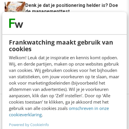
Denk je dat je positionering helder is? Doe
de managementtest
4 min
·
Richard Poolman
Je ‘sterke merk’ overleeft geen kwartier
met een AI-agent
Frankwatching maakt gebruik van
5 min
·
Edwin Vlems
cookies
Welkom! Leuk dat je inspiratie en kennis komt opdoen.
Offline is terug: waarom fysieke
Wij, en derde partijen, maken op onze websites gebruik
merkbeleving je nieuwe groeimotor is
van cookies. Wij gebruiken cookies voor het bijhouden
8 min
·
Kristel Shannon Klaassen
van statistieken, om jouw voorkeuren op te slaan, maar
ook voor marketingdoeleinden (bijvoorbeeld het
afstemmen van advertenties). Wil je je voorkeuren
aanpassen, klik dan op ‘Zelf instellen’. Door op ‘Alle
cookies toestaan’ te klikken, ga je akkoord met het
Bekijk deze topics of volg ze via een
gebruik van alle cookies zoals
omschreven in onze
NieuwsAlert
cookieverklaring
.
Powered by CookieInfo
Communities
Conversational