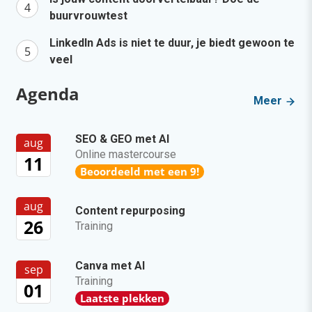
buurvrouwtest
LinkedIn Ads is niet te duur, je biedt gewoon te
veel
Agenda
Meer
SEO & GEO met AI
aug
Online mastercourse
11
Beoordeeld met een 9!
aug
Content repurposing
26
Training
Canva met AI
sep
Training
01
Laatste plekken