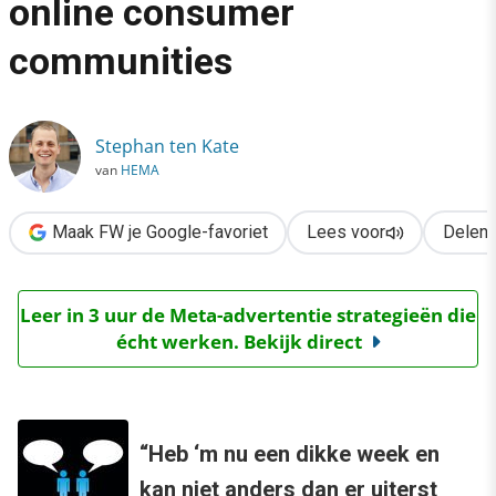
online consumer
›
communities
Sociale invloeden binnen online consumer communities
Stephan ten Kate
van
HEMA
Maak FW je Google-favoriet
Lees voor
Delen
Leer in 3 uur de Meta-advertentie strategieën die
écht werken. Bekijk direct
“Heb ‘m nu een dikke week en
kan niet anders dan er uiterst