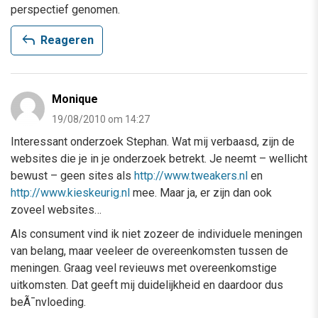
perspectief genomen.
reply
Reageren
Monique
19/08/2010 om 14:27
Interessant onderzoek Stephan. Wat mij verbaasd, zijn de
websites die je in je onderzoek betrekt. Je neemt – wellicht
bewust – geen sites als
http://www.tweakers.nl
en
http://www.kieskeurig.nl
mee. Maar ja, er zijn dan ook
zoveel websites…
Als consument vind ik niet zozeer de individuele meningen
van belang, maar veeleer de overeenkomsten tussen de
meningen. Graag veel revieuws met overeenkomstige
uitkomsten. Dat geeft mij duidelijkheid en daardoor dus
beÃ¯nvloeding.