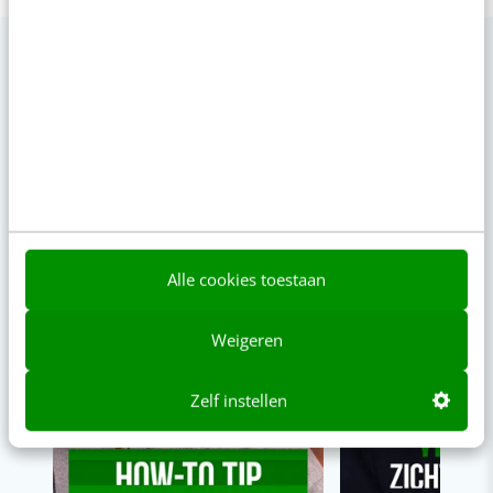
VIDEO SHORTS
Bekijk de korte video's
00:00
00:00
Alle cookies toestaan
Weigeren
Zelf instellen