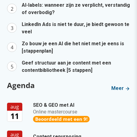
AI-labels: wanneer zijn ze verplicht, verstandig
of overbodig?
LinkedIn Ads is niet te duur, je biedt gewoon te
veel
Zo bouw je een AI die het niet met je eens is
[stappenplan]
Geef structuur aan je content met een
contentbibliotheek [5 stappen]
Agenda
Meer
SEO & GEO met AI
aug
Online mastercourse
11
Beoordeeld met een 9!
aug
Content repurposing