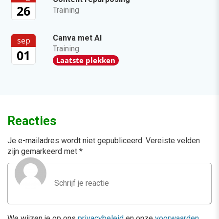
26
Training
Canva met AI
sep
Training
01
Laatste plekken
Reacties
Je e-mailadres wordt niet gepubliceerd.
Vereiste velden
zijn gemarkeerd met
*
We wijzen je op ons
privacybeleid
en onze
voorwaarden
.