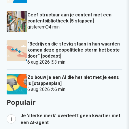
Geef structuur aan je content met een
contentbibliotheek [5 stappen]
gisteren
·
4 min
·
“Bedrijven die stevig staan in hun waarden
komen deze geopolitieke storm het beste
door” [podcast]
6 aug 2026
·
3 min
·
Zo bouw je een AI die het niet met je eens
is [stappenplan]
6 aug 2026
·
6 min
·
Populair
Je ‘sterke merk’ overleeft geen kwartier met
een AI-agent