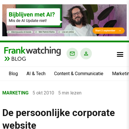
BLOG
Blog
AI & Tech
Content & Communicatie
Marketi
Home
MARKETING
5 okt 2010
5 min lezen
›
Blog
De persoonlijke corporate
›
website
Marketing