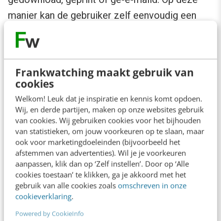
manier kan de gebruiker zelf eenvoudig een
document samenstellen.
In het jaarverslag gaan ze nog een stap verder
Frankwatching maakt gebruik van
en is het tevens mogelijk om aantekeningen
cookies
per pagina te maken.
Welkom! Leuk dat je inspiratie en kennis komt opdoen.
Wij, en derde partijen, maken op onze websites gebruik
van cookies. Wij gebruiken cookies voor het bijhouden
van statistieken, om jouw voorkeuren op te slaan, maar
ook voor marketingdoeleinden (bijvoorbeeld het
afstemmen van advertenties). Wil je je voorkeuren
aanpassen, klik dan op ‘Zelf instellen’. Door op ‘Alle
cookies toestaan’ te klikken, ga je akkoord met het
gebruik van alle cookies zoals
omschreven in onze
cookieverklaring
.
Powered by CookieInfo