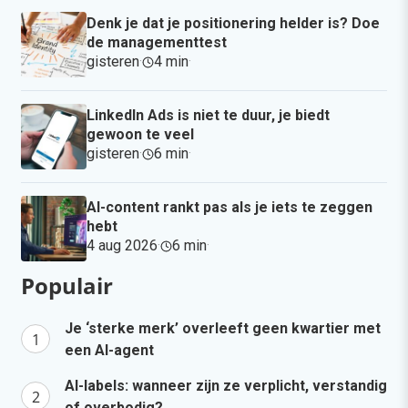
Denk je dat je positionering helder is? Doe
de managementtest
gisteren
·
4 min
·
LinkedIn Ads is niet te duur, je biedt
gewoon te veel
gisteren
·
6 min
·
AI-content rankt pas als je iets te zeggen
hebt
4 aug 2026
·
6 min
·
Populair
Je ‘sterke merk’ overleeft geen kwartier met
een AI-agent
AI-labels: wanneer zijn ze verplicht, verstandig
of overbodig?