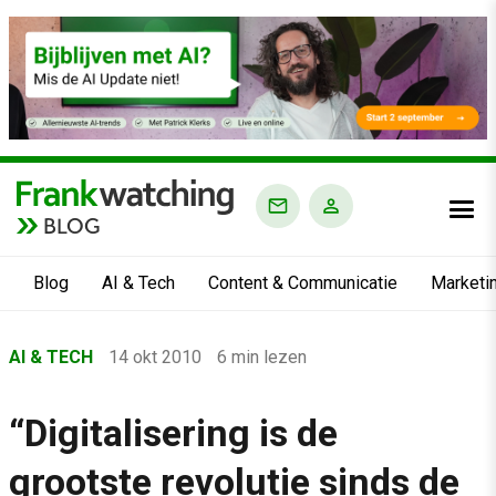
BLOG
Blog
AI & Tech
Content & Communicatie
Marketi
Home
AI & TECH
14 okt 2010
6 min lezen
›
Blog
“Digitalisering is de
›
grootste revolutie sinds de
AI & Tech