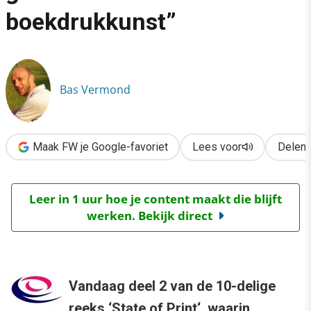
›
boekdrukkunst”
“Digitalisering is de grootste revolutie sinds de boekdrukkunst
Bas Vermond
Maak FW je Google-favoriet
Lees voor
Delen
Leer in 1 uur hoe je content maakt die blijft
werken. Bekijk direct
Vandaag deel 2 van de 10-delige
reeks ‘
State of Print
‘, waarin