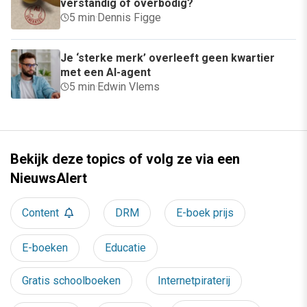
verstandig of overbodig?
5 min
·
Dennis Figge
Je ‘sterke merk’ overleeft geen kwartier
met een AI-agent
5 min
·
Edwin Vlems
Bekijk deze topics of volg ze via een
NieuwsAlert
Content
DRM
E-boek prijs
E-boeken
Educatie
Gratis schoolboeken
Internetpiraterij