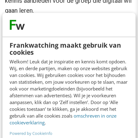
kennis aanbieden voor de groep die digitaal wil
gaan leren.
Het e-book is een vorm, misschien komt er
wel een database met content, het moet wel
Frankwatching maakt gebruik van
gevalideerd zijn om de kwaliteit te waarborgen.
cookies
Het huidige e-book – de tekstversie – vind ik
Welkom! Leuk dat je inspiratie en kennis komt opdoen.
te eenzijdig. De ontwikkeling van embedded
Wij, en derde partijen, maken op onze websites gebruik
van cookies. Wij gebruiken cookies voor het bijhouden
video is voor ons een enorme kans, zeker op
van statistieken, om jouw voorkeuren op te slaan, maar
het gebied van leren. Leerlingen lezen niet als
ook voor marketingdoeleinden (bijvoorbeeld het
afstemmen van advertenties). Wil je je voorkeuren
je hen iets visueel kunt duidelijk maken: het
aanpassen, klik dan op ‘Zelf instellen’. Door op ‘Alle
gaat om het doel wat je bij die leerling wilt
cookies toestaan’ te klikken, ga je akkoord met het
gebruik van alle cookies zoals
omschreven in onze
bereiken. Het moet gaan draaien om het
cookieverklaring
.
prikkelen van de verschillende zintuigen. Wij
Powered by CookieInfo
willen dan ook niet de standaard e-books met