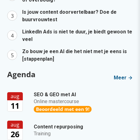
Is jouw content doorvertelbaar? Doe de
buurvrouwtest
LinkedIn Ads is niet te duur, je biedt gewoon te
veel
Zo bouw je een AI die het niet met je eens is
[stappenplan]
Agenda
Meer
SEO & GEO met AI
aug
Online mastercourse
11
Beoordeeld met een 9!
aug
Content repurposing
26
Training