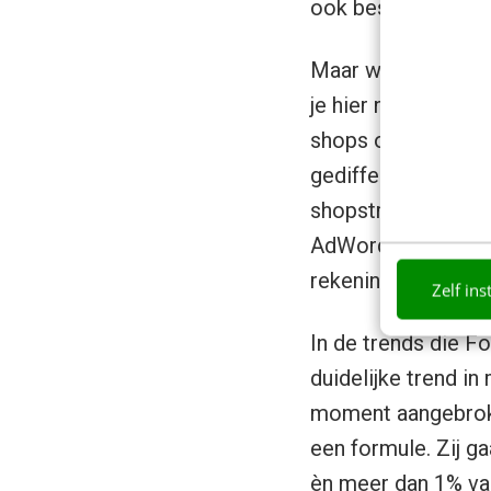
ook besloten te se
Maar wat te doen al
je hier nu op een 
shops over elkaar 
gedifferentieerd).
shopstructuur en 
AdWords in kaart 
rekening houdend m
Zelf ins
In de trends die Fo
duidelijke trend in
moment aangebroke
een formule. Zij g
èn meer dan 1% van 