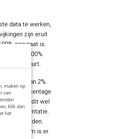
ste data te werken,
jkingen zijn eruit
100% accuraat is.
ket niet om 100%
ar je op stuurt.
ercentage van 2%.
en, maken op
 Bij een percentage
n van
leinden
. Maar was dit wel
en, klik dan
t de segmentatie.
et het
rd moet worden.
erken. Daarom is er