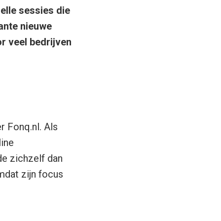
lelle sessies die
sante nieuwe
r veel bedrijven
r Fonq.nl. Als
line
de zichzelf dan
omdat zijn focus