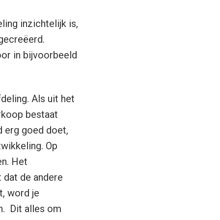
ng inzichtelijk is,
 gecreëerd.
oor in bijvoorbeeld
eling. Als uit het
erkoop bestaat
d erg goed doet,
twikkeling. Op
en. Het
t dat de andere
t, word je
n. Dit alles om