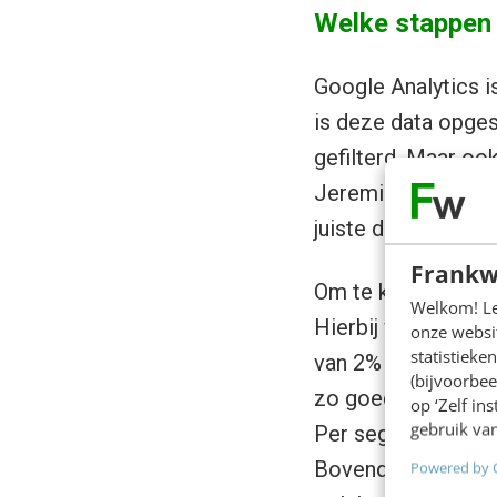
Welke stappen
Google Analytics i
is deze data opges
gefilterd. Maar oo
Jeremiah gaf aan da
juiste data te verkr
Frankw
Om te kunnen sture
Welkom! Leu
Hierbij werden tra
onze websit
statistiek
van 2% of hoger we
(bijvoorbee
zo goed? Nee, geb
op ‘Zelf in
gebruik van
Per segmentatie i
Bovendien was er ve
Powered by 