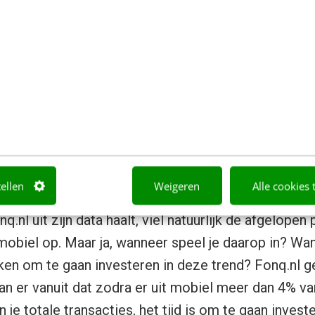
gmenteren per kanaal.
s je alle data binnen begint te krijgen van al die 
slimme manier mee omgaan. Fonq heeft als het ware a
heen gelegd. Hieruit zijn de shops gestandaardise
 Dat leverde voor Fonq 2 duidelijke inzichten op. Te
het CMS aangepast. Daarnaast werden op deze manie
gebracht waardoor er per segment op ingespeeld 
et de overlap van hun verschillende shops.
tellen
Weigeren
Alle cookies 
nq.nl uit zijn data haalt, viel natuurlijk de afgelope
 mobiel op. Maar ja, wanneer speel je daarop in? Wan
n om te gaan investeren in deze trend? Fonq.nl ge
aan er vanuit dat zodra er uit mobiel meer dan 4% v
je totale transacties, het tijd is om te gaan inves