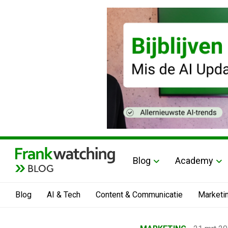
Blog
Academy
BLOG
Blog
AI & Tech
Content & Communicatie
Marketi
Home