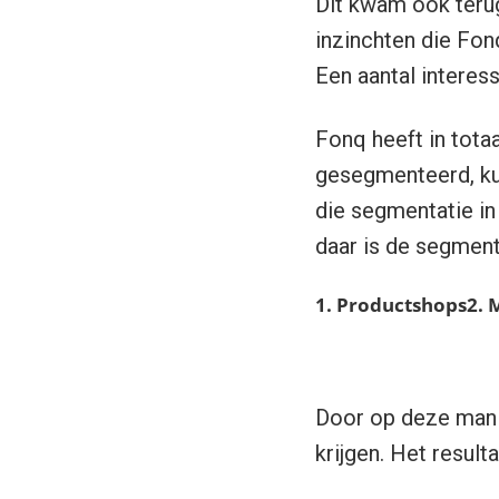
Dit kwam ook terug
inzinchten die Fon
Een aantal interes
Fonq heeft in tota
gesegmenteerd, ku
die segmentatie in 
daar is de segmenta
1. Productshops
2. 
.
.
Door op deze mani
krijgen. Het resul