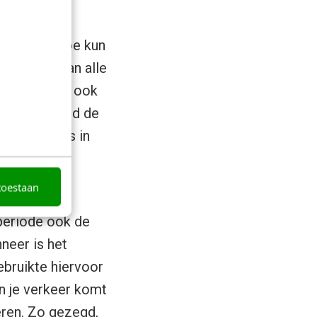
100 shops? Hoe kun
lle data van alle
erd (en soms ook
n eerste werd de
r de trends in
kon worden
toestaan
n periode ook de
neer is het
bruikte hiervoor
an je verkeer komt
teren. Zo gezegd,