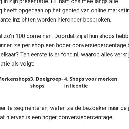
 in zijn presentatie. Hij nam ons mee langs alle
q heeft opgedaan op het gebied van online marketi
sante inzichten worden hieronder besproken.
al zo’n 100 domeinen. Doordat zij al hun shops heb
nnen ze per shop een hoger conversiepercentage b
elkaar? Ten eerste is er fonq.nl, waarop alles verkri
tie als volgt:
Merkenshops
3. Doelgroep-
.
4. Shops voor merken
shops
in licentie
er te segmenteren, weten ze de bezoeker naar de j
taat hiervan is een hoger conversiepercentage.