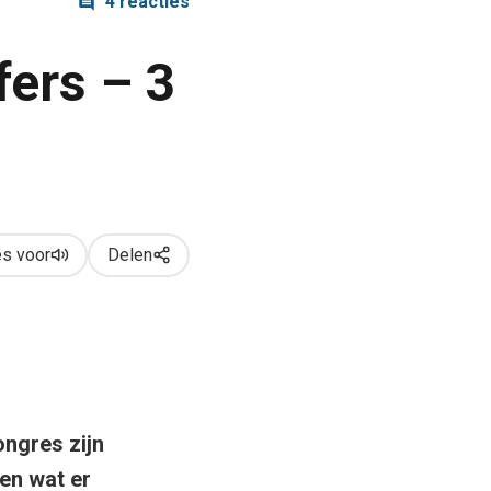
4 reacties
fers – 3
s voor
Delen
ongres zijn
en wat er