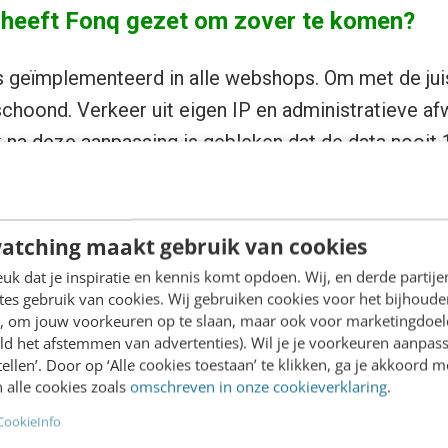
 heeft Fonq gezet om zover te komen?
s geïmplementeerd in alle webshops. Om met de jui
choond. Verkeer uit eigen IP en administratieve afwi
k na deze aanpassing is gebleken dat de data nooit 
t dit ook niet nodig is: je gebruikt je analyticspak
ijgen, het gaat om de trends die je in kaart brengt wa
atching maakt gebruik van cookies
n, werkte Fonq.nl in het begin met een conversiep
k dat je inspiratie en kennis komt opdoen. Wij, en derde partij
nsacties gedeeld door het aantal unieke bezoekers.
es gebruik van cookies. Wij gebruiken cookies voor het bijhoude
en, om jouw voorkeuren op te slaan, maar ook voor marketingdoe
rd er gesproken van succes, hier werd op gestuurd
ld het afstemmen van advertenties). Wil je je voorkeuren aanpass
leken is dat er rekening gehouden moet worden me
stellen’. Door op ‘Alle cookies toestaan’ te klikken, ga je akkoord m
 alle cookies zoals
omschreven in onze cookieverklaring
.
s er een ander conversiepercentage waarop gestuu
el ‘vervuiling’ van de data door hun affiliate netw
CookieInfo