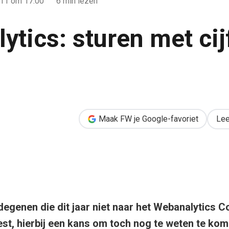
011
om 17:00
6 min lezen
ytics: sturen met cij
 cijfers – 3 cases
Maak FW je Google-favoriet
Lee
egenen die dit jaar niet naar het Webanalytics C
st, hierbij een kans om toch nog te weten te kom