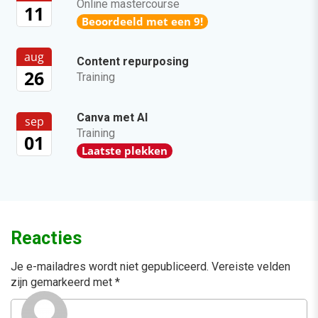
Online mastercourse
11
Beoordeeld met een 9!
aug
Content repurposing
26
Training
Canva met AI
sep
Training
01
Laatste plekken
Reacties
Je e-mailadres wordt niet gepubliceerd.
Vereiste velden
zijn gemarkeerd met
*