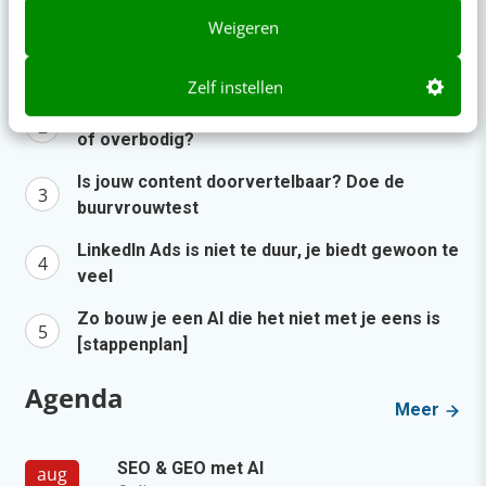
Weigeren
Je ‘sterke merk’ overleeft geen kwartier met
een AI-agent
Zelf instellen
AI-labels: wanneer zijn ze verplicht, verstandig
of overbodig?
Is jouw content doorvertelbaar? Doe de
buurvrouwtest
LinkedIn Ads is niet te duur, je biedt gewoon te
veel
Zo bouw je een AI die het niet met je eens is
[stappenplan]
Agenda
Meer
SEO & GEO met AI
aug