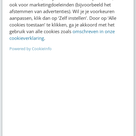
te werken met Cop
ook voor marketingdoeleinden (bijvoorbeeld het
afstemmen van advertenties). Wil je je voorkeuren
aanpassen, klik dan op ‘Zelf instellen’. Door op ‘Alle
cookies toestaan’ te klikken, ga je akkoord met het
gebruik van alle cookies zoals
omschreven in onze
cookieverklaring
.
Powered by CookieInfo
Op zoek naar nog meer
kennis?
Actueel
“Bedrijven die stevig staan in hun waarden
komen deze geopolitieke storm het beste
door” [podcast]