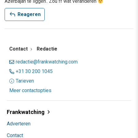
Azerbajan te liggen.. Zou ff wat veranderen
reply
Reageren
Contact
Redactie
redactie@frankwatching.com
+31 30 200 1045
Tarieven
Meer contactopties
Frankwatching
Adverteren
Contact