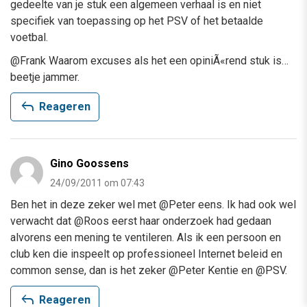
gedeelte van je stuk een algemeen verhaal is en niet
specifiek van toepassing op het PSV of het betaalde
voetbal.
@Frank Waarom excuses als het een opiniÃ«rend stuk is…
beetje jammer.
reply
Reageren
Gino Goossens
24/09/2011 om 07:43
Ben het in deze zeker wel met @Peter eens. Ik had ook wel
verwacht dat @Roos eerst haar onderzoek had gedaan
alvorens een mening te ventileren. Als ik een persoon en
club ken die inspeelt op professioneel Internet beleid en
common sense, dan is het zeker @Peter Kentie en @PSV.
reply
Reageren