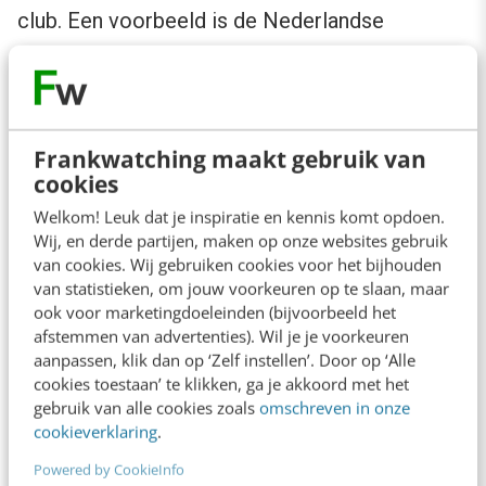
club. Een voorbeeld is de Nederlandse
voetballer Ryan Babel, die op het matje werd
geroepen
toen hij een foto plaatste van een
scheidsrechter in het shirt van een
Frankwatching maakt gebruik van
rivaliserende club
. Is zo’n verbod terecht? Ik
cookies
denk dat ook voetballers zich moeten
Welkom! Leuk dat je inspiratie en kennis komt opdoen.
realiseren dat zij onderdeel uit maken van hun
Wij, en derde partijen, maken op onze websites gebruik
clubmerk. Als zij zich als persoon niet netjes
van cookies. Wij gebruiken cookies voor het bijhouden
van statistieken, om jouw voorkeuren op te slaan, maar
gedragen, heeft dat ook zijn weerslag op hun
ook voor marketingdoeleinden (bijvoorbeeld het
voetbalclub. Clubs zouden dan ook algemene
afstemmen van advertenties). Wil je je voorkeuren
aanpassen, klik dan op ‘Zelf instellen’. Door op ‘Alle
richtlijnen kunnen opstellen voor hun
cookies toestaan’ te klikken, ga je akkoord met het
voetballers, zoals:
gebruik van alle cookies zoals
omschreven in onze
cookieverklaring
.
Gedraag je conform de integriteitsnormen
Powered by CookieInfo