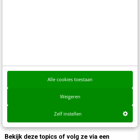
Anderen lezen ook
Reflecteer met AI: 5 vragen die je een betere
marketeer maken
3 min
·
Kim Pot
Je merk opleveren? Waarom een PDF niet
meer genoeg is
5 min
·
Danny Verroen
Alle cookies toestaan
Denk je dat je positionering helder is? Doe
Weigeren
de managementtest
4 min
·
Richard Poolman
Zelf instellen
Bekijk deze topics of volg ze via een