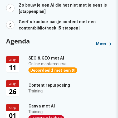
Zo bouw je een AI die het niet met je eens is
[stappenplan]
Geef structuur aan je content met een
contentbibliotheek [5 stappen]
Agenda
Meer
SEO & GEO met AI
aug
Online mastercourse
11
Beoordeeld met een 9!
aug
Content repurposing
26
Training
Canva met AI
sep
Training
01