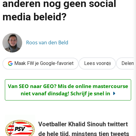
anderen nog geen social
›
media beleid?
Waarom hebben PSV en anderen nog geen social media beleid
Roos van den Beld
Maak FW je Google-favoriet
Lees voor
Delen
Van SEO naar GEO? Mis de online mastercourse
niet vanaf dinsdag! Schrijf je snel in
Voetballer Khalid Sinouh twittert
de hele tijd, minstens tien tweets