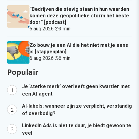
“Bedrijven die stevig staan in hun waarden
komen deze geopolitieke storm het beste
door” [podcast]
6 aug 2026
·
3 min
·
Zo bouw je een AI die het niet met je eens
is [stappenplan]
6 aug 2026
·
6 min
·
Populair
Je ‘sterke merk’ overleeft geen kwartier met
een AI-agent
AI-labels: wanneer zijn ze verplicht, verstandig
of overbodig?
LinkedIn Ads is niet te duur, je biedt gewoon te
veel