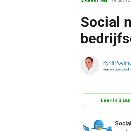
MARKETING
14 okt 2
›
Blog
Social 
›
Marketing
bedrijf
›
Social media: ga als ee
Kyrill Poelm
van
webtexttool
Leer in 3 uu
Social