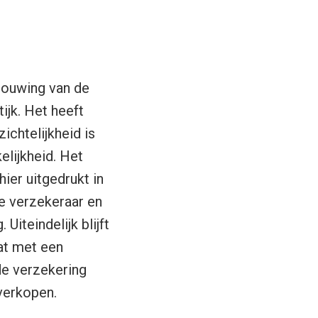
bouwing van de
tijk. Het heeft
chtelijkheid is
lijkheid. Het
ier uitgedrukt in
de verzekeraar en
iteindelijk blijft
at met een
de verzekering
verkopen.