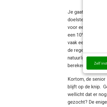
Je gaat een stap v
doelstellingen voor
voor een hogere kl
een 10% stijging in
vaak een lastig pun
de regel door hun 
natuurlijk bergen 
Zelf ins
berekeningen, want 
Kortom, de senior 
blijft op de knip.
wellicht dat er no
gezocht? De enige d