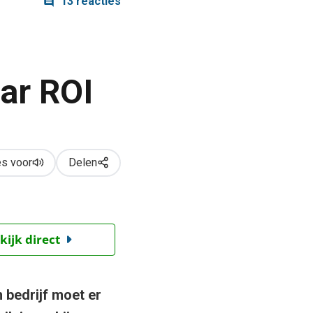
13 reacties
ar ROI
s voor
Delen
kijk direct
n bedrijf moet er