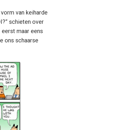
e vorm van keiharde
I?” schieten over
at eerst maar eens
 we ons schaarse