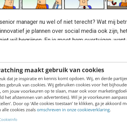
 senior manager nu wel of niet terecht? Wat mij betr
novatief je plannen over social media ook zijn, het 
iet wil begrijpen. En je moet hem overtuigen, want 
eite vraagt hij iets heel normaals.
ef en onderbouwd plan
atching maakt gebruik van cookies
k dat je inspiratie en kennis komt opdoen. Wij, en derde partij
es gebruik van cookies. Wij gebruiken cookies voor het bijhoude
n van een creatief plan rondom de
en, om jouw voorkeuren op te slaan, maar ook voor marketingdoe
ld het afstemmen van advertenties). Wil je je voorkeuren aanpass
cial media voor de meeste
stellen’. Door op ‘Alle cookies toestaan’ te klikken, ga je akkoord m
 haalbare kaart. Het begint met de vertaling van de 
 alle cookies zoals
omschreven in onze cookieverklaring
.
naar een plan voor de inzet van social media, vaak 
CookieInfo
 de communicatiestrategie.