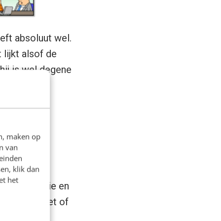
eft absoluut wel.
lijkt alsof de
hij is wel degene
en, maken op
n van
leinden
en, klik dan
et het
missie, visie en
afgestemd met of