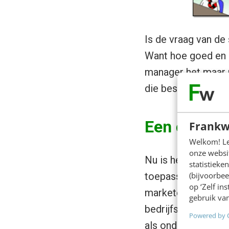
Is de vraag van de
Want hoe goed en in
manager het maar n
die beslist. En in f
Een creati
Frankw
Welkom! Leu
onze websit
Nu is het schrijve
statistiek
(bijvoorbee
toepassing van so
op ‘Zelf in
marketeers wel een
gebruik van
bedrijfsstrategie 
Powered by 
als onderdeel van