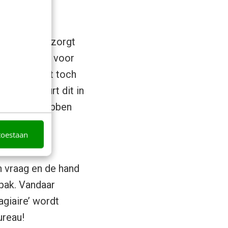
ncrete
social media zorgt
 media zorgt voor
vraag, blijkt toch
tegie gebeurt dit in
t bureaus hebben
n ROI-
toestaan
n vraag en de hand
npak. Vandaar
agiaire’ wordt
ureau!