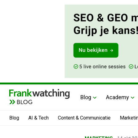
Blog
Academy
BLOG
Blog
AI & Tech
Content & Communicatie
Marketi
Home