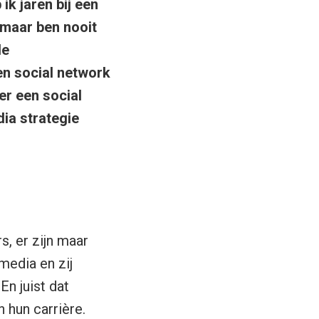
 ik jaren bij een
 maar ben nooit
de
en social network
er een social
ia strategie
s, er zijn maar
media en zij
En juist dat
 hun carrière.