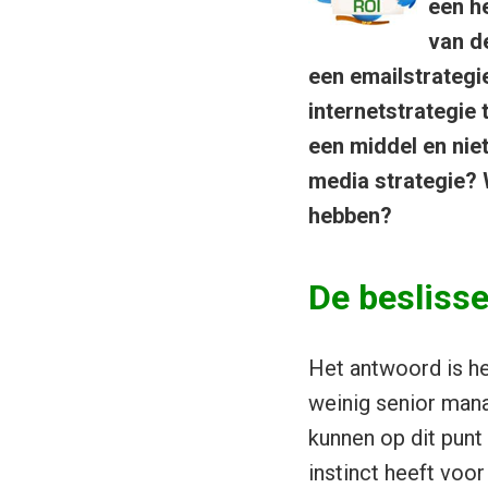
een h
van d
een emailstrategi
internetstrategie
een middel en nie
media strategie? 
hebben?
De beslisse
Het antwoord is he
weinig senior mana
kunnen op dit punt 
instinct heeft voo