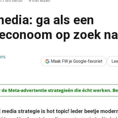
011
om 08:00
4 min lezen
media: ga als een
seconoom op zoek na
n bedrijfseconoom op zoek naar ROI
ans
Maak FW je Google-favoriet
Lee
r de Meta-advertentie strategieën die écht werken. Be
 media strategie is hot topic! Ieder beetje moder