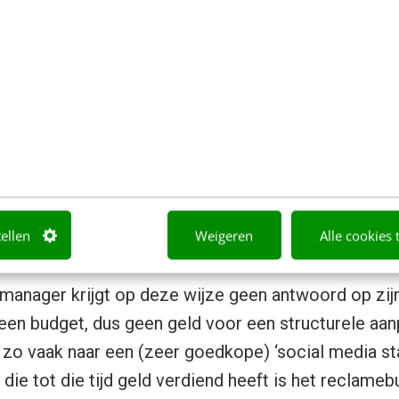
erder als je de bedrijfsdoelstellingen naar meer co
 de inzet van social media vertaalt (‘de inzet van 
anttevredenheid’ of beter nog: ‘de inzet van social
 de NPS’). Maar dan? Nog een stapje verder, de ROI-
t. Als marketing zich laat ondersteunen bij zo’n stra
(externe) media/online/reclamebureau. En dit soor
ervaring in het maken van sluitende business cases e
tellen
Weigeren
Alle cookies 
dat doen ze al jaren. Of toch niet?
manager krijgt op deze wijze geen antwoord op zij
 Geen budget, dus geen geld voor een structurele aa
g zo vaak naar een (zeer goedkope) ‘social media st
ie tot die tijd geld verdiend heeft is het reclameb