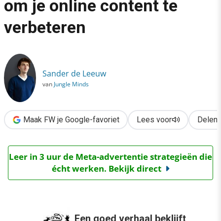
om je online content te
›
verbeteren
Online Storytelling: 5 tips om je online content te verbeteren
Sander de Leeuw
van
Jungle Minds
Maak FW je Google-favoriet
Lees voor
Delen
Leer in 3 uur de Meta-advertentie strategieën die
écht werken. Bekijk direct
Een goed verhaal beklijft,