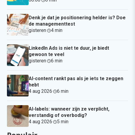
Denk je dat je positionering helder is? Doe
de managementtest
gisteren
·
4 min
·
LinkedIn Ads is niet te duur, je biedt
gewoon te veel
gisteren
·
6 min
·
AI-content rankt pas als je iets te zeggen
hebt
4 aug 2026
·
6 min
·
AI-labels: wanneer zijn ze verplicht,
verstandig of overbodig?
4 aug 2026
·
5 min
·
Populair