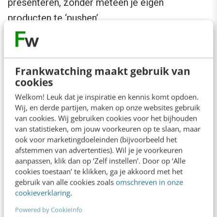
presenteren, zonder meteen je eigen
producten te ‘pushen’.
Frankwatching maakt gebruik van
cookies
Welkom! Leuk dat je inspiratie en kennis komt opdoen.
Wij, en derde partijen, maken op onze websites gebruik
van cookies. Wij gebruiken cookies voor het bijhouden
van statistieken, om jouw voorkeuren op te slaan, maar
ook voor marketingdoeleinden (bijvoorbeeld het
Nutricia biedt online vooral veel informatie aan haar bezoekers. Het
afstemmen van advertenties). Wil je je voorkeuren
doel is niet om direct producten te verkopen, maar juist om hun
aanpassen, klik dan op ‘Zelf instellen’. Door op ‘Alle
doelgroep te ondersteunen waar nodig. Uitgebreide
contactmogelijkheden hebben hier meer effect dan een call-to-action
cookies toestaan’ te klikken, ga je akkoord met het
om direct producten te bestellen.
gebruik van alle cookies zoals
omschreven in onze
cookieverklaring
.
Powered by CookieInfo
Aan de slag!