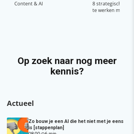
Content & AI
8 strategische ti
te werken met Cop
Op zoek naar nog meer
kennis?
Actueel
Zo bouw je een AI die het niet met je eens
is [stappenplan]
08:00
·
6 min
·