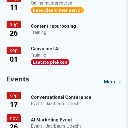
Online mastercourse
11
Beoordeeld met een 9!
aug
Content repurposing
26
Training
Canva met AI
sep
Training
01
Laatste plekken
Events
Meer
sep
Conversational Conference
17
Event
·
Jaarbeurs Utrecht
nov
AI Marketing Event
26
Event
·
Jaarbeurs Utrecht