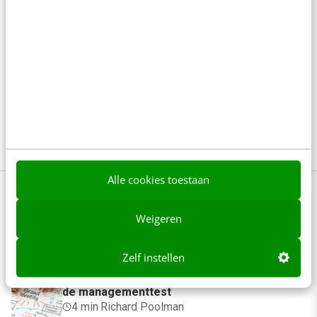
nodig. Verhalen vanuit het DNA van jouw organisatie.
De juiste content om je doelgroepen te bereiken en
aan je te binden. Als je hier meer over wil leren, kan
de handige (korte) opleiding Contentstrategie je
wellicht de handvatten bieden die je nodig hebt.
Benieuwd?
Ja, vertel mij meer
Alle cookies toestaan
Weigeren
Anderen lezen ook
Zelf instellen
Denk je dat je positionering helder is? Doe
de managementtest
4 min
·
Richard Poolman