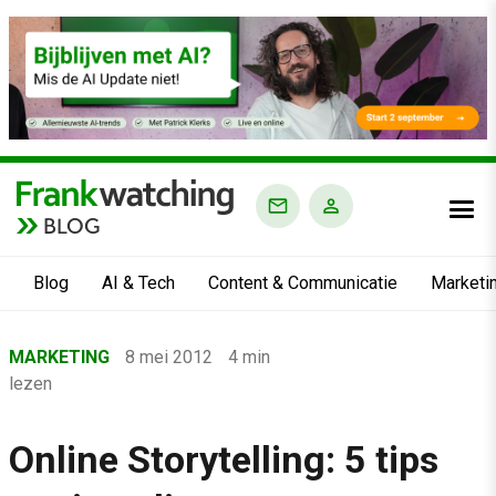
BLOG
Blog
AI & Tech
Content & Communicatie
Marketi
Home
MARKETING
8 mei 2012
4 min
›
lezen
Blog
›
Online Storytelling: 5 tips
Marketing