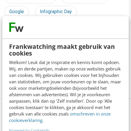
Google
Infographic Day
Infographics
Online communicatie
Overheid
Persoonlijk contact
Frankwatching maakt gebruik van
cookies
Social media
Tweede Kamer
Welkom! Leuk dat je inspiratie en kennis komt opdoen.
Wij, en derde partijen, maken op onze websites gebruik
Wetenschappelijk onderzoek
X
van cookies. Wij gebruiken cookies voor het bijhouden
van statistieken, om jouw voorkeuren op te slaan, maar
Zoekmachines
ook voor marketingdoeleinden (bijvoorbeeld het
afstemmen van advertenties). Wil je je voorkeuren
aanpassen, klik dan op ‘Zelf instellen’. Door op ‘Alle
cookies toestaan’ te klikken, ga je akkoord met het
gebruik van alle cookies zoals
omschreven in onze
Lees 5 reacties
Delen
cookieverklaring
.
Powered by CookieInfo