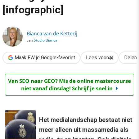
›
[infographic]
Online communicatie belangrijk voor Kamerleden [infographic]
Bianca van de Ketterij
van
Studio Bianca
Maak FW je Google-favoriet
Lees voor
Delen
Van SEO naar GEO? Mis de online mastercourse
niet vanaf dinsdag! Schrijf je snel in
Het medialandschap bestaat niet
meer alleen uit massamedia als