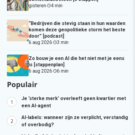
gisteren
·
4 min
·
“Bedrijven die stevig staan in hun waarden
komen deze geopolitieke storm het beste
door” [podcast]
6 aug 2026
·
3 min
·
Zo bouw je een AI die het niet met je eens
is [stappenplan]
6 aug 2026
·
6 min
·
Populair
Je ‘sterke merk’ overleeft geen kwartier met
een AI-agent
AI-labels: wanneer zijn ze verplicht, verstandig
of overbodig?