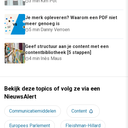
3 min
·
Kim Pot
Je merk opleveren? Waarom een PDF niet
meer genoeg is
5 min
·
Danny Verroen
Geef structuur aan je content met een
contentbibliotheek [5 stappen]
4 min
·
Inès Maus
Bekijk deze topics of volg ze via een
NieuwsAlert
Communicatiemiddelen
Content
Europees Parlement
Fleishman-Hillard