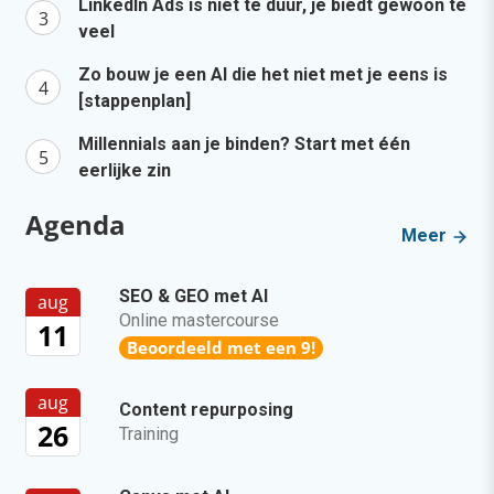
LinkedIn Ads is niet te duur, je biedt gewoon te
veel
Zo bouw je een AI die het niet met je eens is
[stappenplan]
Millennials aan je binden? Start met één
eerlijke zin
Agenda
Meer
SEO & GEO met AI
aug
Online mastercourse
11
Beoordeeld met een 9!
aug
Content repurposing
26
Training