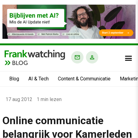
BLOG
Blog
AI & Tech
Content & Communicatie
Marketi
Home
17 aug 2012
1 min lezen
›
Blog
Online communicatie
›
belangrijk voor Kamerleden
Alle artikelen