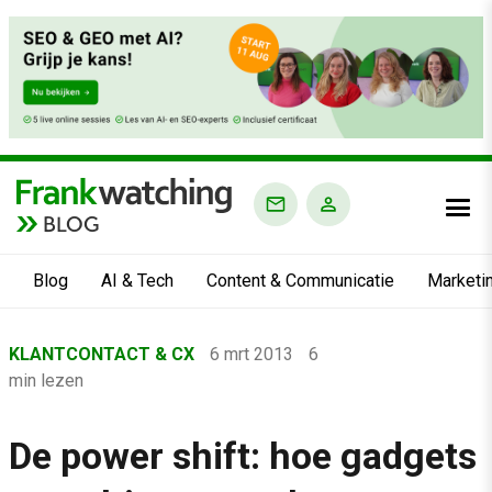
BLOG
Blog
AI & Tech
Content & Communicatie
Marketi
Home
KLANTCONTACT & CX
6 mrt 2013
6
›
min lezen
Blog
›
De power shift: hoe gadgets
Klantcontact & CX