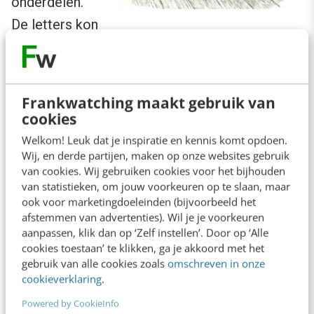
onderdelen.
De letters kon
je eenvoudig verplaatsen en verwisselen om zo
zinnen te vormen en die op papier af te
drukken. Het metaal werd ook niet aangetast
Frankwatching maakt gebruik van
door de inkt en ging veel langer mee dan hout.
cookies
Gutenberg perfectioneerde het systeem en
Welkom! Leuk dat je inspiratie en kennis komt opdoen.
Wij, en derde partijen, maken op onze websites gebruik
wist er zijn bijbel mee af te drukken,
van cookies. Wij gebruiken cookies voor het bijhouden
herhaaldelijk en in groten getale. Deze
van statistieken, om jouw voorkeuren op te slaan, maar
ook voor marketingdoeleinden (bijvoorbeeld het
‘
Gutenberg bijbel
‘ veroverde Europa bij storm.
afstemmen van advertenties). Wil je je voorkeuren
Voor velen was een eigen bijbel altijd
aanpassen, klik dan op ‘Zelf instellen’. Door op ‘Alle
onbetaalbaar geweest: nu lag het binnen
cookies toestaan’ te klikken, ga je akkoord met het
gebruik van alle cookies zoals
omschreven in onze
handbereik. Ja, Gutenberg ontketende een
cookieverklaring
.
heuse revolutie. Een bijbelse revolutie.
Powered by CookieInfo