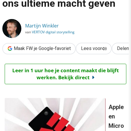
ons ultieme macht geven
›
De power shift: hoe gadgets ons ultieme macht geven
Martijn Winkler
van
VERTOV digital storytelling
Maak FW je Google-favoriet
Lees voor
Delen
Leer in 1 uur hoe je content maakt die blijft
werken. Bekijk direct
Apple
en
Micro