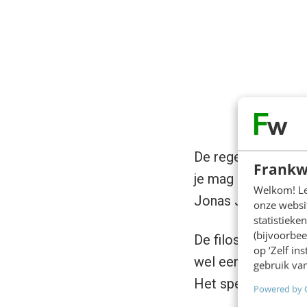
De regels zijn sim
Frankw
je mag maar één k
Welkom! Leu
Jonas Jongejan. De
onze websit
statistiek
(bijvoorbee
De filosofie achte
op ‘Zelf in
wel eens moe van h
gebruik van
Het spel Social Rou
Powered by 