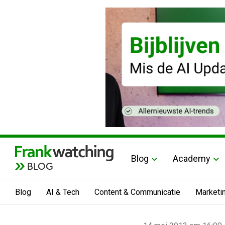
Blog
Academy
BLOG
Blog
AI & Tech
Content & Communicatie
Marketi
Home