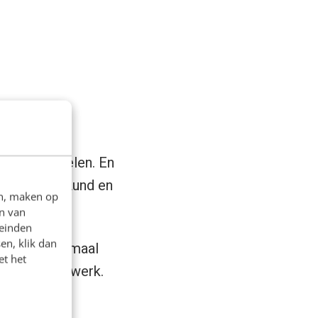
account spelen. En
ald, Jonas Lund en
en, maken op
n van
leinden
en, klik dan
 worden allemaal
et het
 sociale netwerk.
ichting: