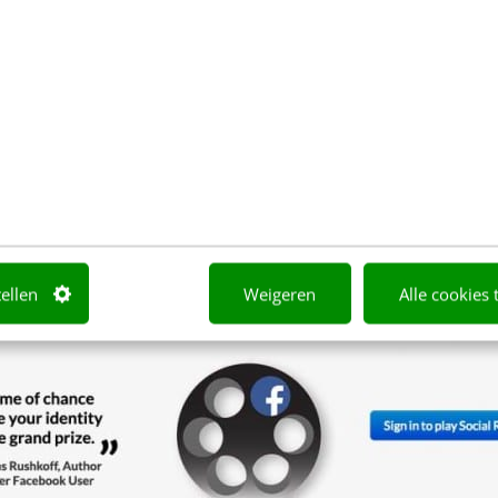
 about deleting their Facebook account, but we rarel
ed a simple game to help take the responsibility o
provide a moment for reflection. Social Roulette is 
her than a tool.”
tellen
Weigeren
Alle cookies 