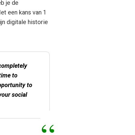
b je de
Met een kans van 1
n digitale historie
 completely
time to
pportunity to
your social