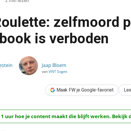
2 min lezen
Roulette: zelfmoord 
book is verboden
ord plegen op Facebook is verboden
estein
Jaap Bloem
van
ViNT Sogeti
Maak FW je Google-favoriet
Lee
 1 uur hoe je content maakt die blijft werken. Bekijk 