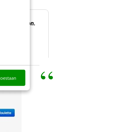
y take action.
ff our
more of a
toestaan