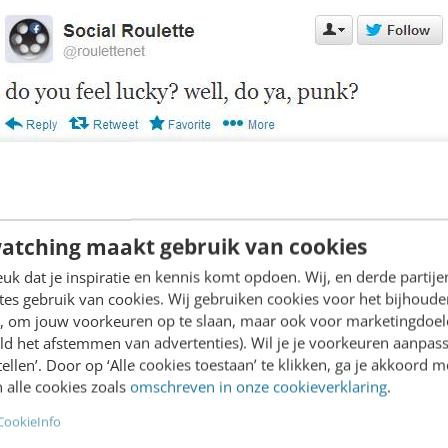
pel. Je mag het spel alleen met je eigen Facebook-
atching maakt gebruik van cookies
eer per dag meedoen. Het spel is door Kyle McDon
k dat je inspiratie en kennis komt opdoen. Wij, en derde partij
 broncode is te verkrijgen via
GitHub
.
es gebruik van cookies. Wij gebruiken cookies voor het bijhoude
en, om jouw voorkeuren op te slaan, maar ook voor marketingdoe
ld het afstemmen van advertenties). Wil je je voorkeuren aanpass
r het spel is volgens Kyle McDonald eenvoudig. We
stellen’. Door op ‘Alle cookies toestaan’ te klikken, ga je akkoord m
et voortdurend in contact blijven met ons digitiale
 alle cookies zoals
omschreven in onze cookieverklaring
.
lette geeft je als het ware een duwtje in de juiste r
CookieInfo