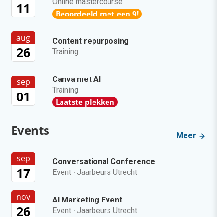
Online mastercourse
11
Beoordeeld met een 9!
aug
Content repurposing
26
Training
Canva met AI
sep
Training
01
Laatste plekken
Events
Meer
sep
Conversational Conference
17
Event
·
Jaarbeurs Utrecht
nov
AI Marketing Event
26
Event
·
Jaarbeurs Utrecht