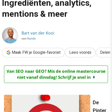
Ingrediënten, analytics,
›
mentions & meer
Pinterest vernieuwd! Ingrediënten, analytics, mentions & meer
Bart van der Kooi
van
Kaiola
Maak FW je Google-favoriet
Lees voor
Delen
Van SEO naar GEO? Mis de online mastercourse
niet vanaf dinsdag! Schrijf je snel in
De
Pinter