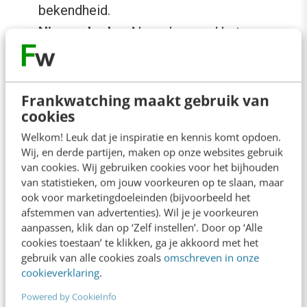
bekendheid.
Nieuwe looks
.
Al eerder
werd het
webdesign van Pinterest grondig
vernieuwd. Tegenwoordig worden de apps
goed onderhanden genomen. Enkele app
Frankwatching maakt gebruik van
cookies
updates later ziet de Pinterest-app er heel
Welkom! Leuk dat je inspiratie en kennis komt opdoen.
anders uit, compleet in stijl met de
Wij, en derde partijen, maken op onze websites gebruik
webversie.
van cookies. Wij gebruiken cookies voor het bijhouden
van statistieken, om jouw voorkeuren op te slaan, maar
Chrome-extensie
. Werk je met Google
ook voor marketingdoeleinden (bijvoorbeeld het
Chrome? Dan is de Pin It-knop voor je
afstemmen van advertenties). Wil je je voorkeuren
aanpassen, klik dan op ‘Zelf instellen’. Door op ‘Alle
browser verleden tijd. Pin nog sneller met
cookies toestaan’ te klikken, ga je akkoord met het
de Chrome extensie, die
hier te installeren
gebruik van alle cookies zoals
omschreven in onze
is
.
cookieverklaring
.
Powered by CookieInfo