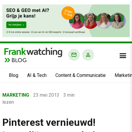
BLOG
Blog
AI & Tech
Content & Communicatie
Marketi
Home
MARKETING
23 mei 2013
3 min
›
lezen
Blog
›
Pinterest vernieuwd!
Marketing