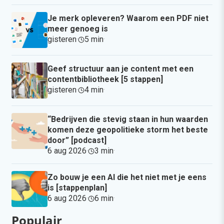
Je merk opleveren? Waarom een PDF niet
meer genoeg is
gisteren
·
5 min
·
Geef structuur aan je content met een
contentbibliotheek [5 stappen]
gisteren
·
4 min
·
“Bedrijven die stevig staan in hun waarden
komen deze geopolitieke storm het beste
door” [podcast]
6 aug 2026
·
3 min
·
Zo bouw je een AI die het niet met je eens
is [stappenplan]
6 aug 2026
·
6 min
·
Populair