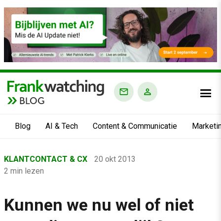
BLOG
Blog
AI & Tech
Content & Communicatie
Marketi
Home
KLANTCONTACT & CX
20 okt 2013
›
2 min lezen
Blog
›
Kunnen we nu wel of niet
Klantcontact & CX