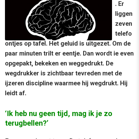
. Er
liggen
zeven
telefo
ontjes op tafel. Het geluid is uitgezet. Om de
paar minuten trilt er eentje. Dan wordt ie even
opgepakt, bekeken en weggedrukt. De
wegdrukker is zichtbaar tevreden met de
ijzeren discipline waarmee hij wegdrukt. Hij
leidt af.
‘Ik heb nu geen tijd, mag ik je zo
terugbellen?’