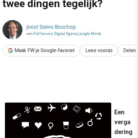
twee dingen tegelijk?
›
Kunnen we nu wel of niet twee dingen tegelijk?
Joost Steins Bisschop
van
Full Service Digital Agency Jungle Minds
Maak FW je Google-favoriet
Lees voor
Delen
Een
verga
dering