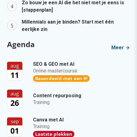
Zo bouw je een AI die het niet met je eens is
[stappenplan]
Millennials aan je binden? Start met één
eerlijke zin
Agenda
Meer
SEO & GEO met AI
aug
Online mastercourse
11
Beoordeeld met een 9!
aug
Content repurposing
26
Training
Canva met AI
sep
Training
01
Laatste plekken