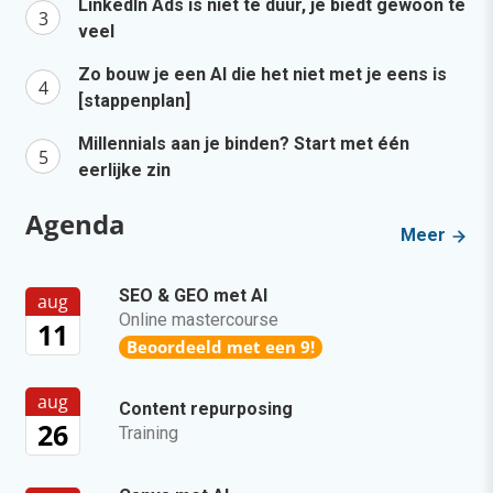
LinkedIn Ads is niet te duur, je biedt gewoon te
veel
Zo bouw je een AI die het niet met je eens is
[stappenplan]
Millennials aan je binden? Start met één
eerlijke zin
Agenda
Meer
SEO & GEO met AI
aug
Online mastercourse
11
Beoordeeld met een 9!
aug
Content repurposing
26
Training