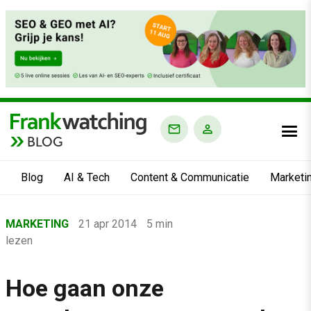
BLOG
Blog
AI & Tech
Content & Communicatie
Marketi
Home
MARKETING
21 apr 2014
5 min
›
lezen
Blog
›
Hoe gaan onze
Marketing