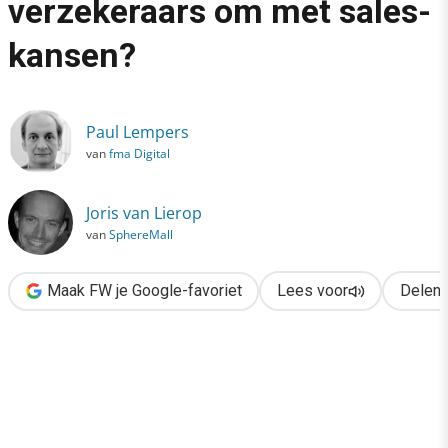
verzekeraars om met sales-
›
kansen?
Hoe gaan onze verzekeraars om met sales-kansen?
Paul Lempers
van
fma Digital
Joris van Lierop
van
SphereMall
Maak FW je Google-favoriet
Lees voor
Delen