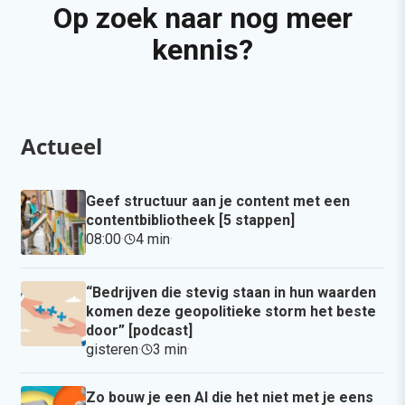
Op zoek naar nog meer
kennis?
Actueel
Geef structuur aan je content met een
contentbibliotheek [5 stappen]
08:00
·
4 min
·
“Bedrijven die stevig staan in hun waarden
komen deze geopolitieke storm het beste
door” [podcast]
gisteren
·
3 min
·
Zo bouw je een AI die het niet met je eens