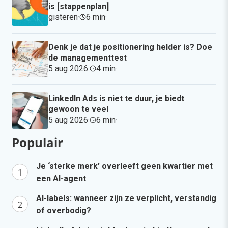
is [stappenplan]
gisteren
·
6 min
·
Denk je dat je positionering helder is? Doe
de managementtest
5 aug 2026
·
4 min
·
LinkedIn Ads is niet te duur, je biedt
gewoon te veel
5 aug 2026
·
6 min
·
Populair
Je ‘sterke merk’ overleeft geen kwartier met
een AI-agent
AI-labels: wanneer zijn ze verplicht, verstandig
of overbodig?