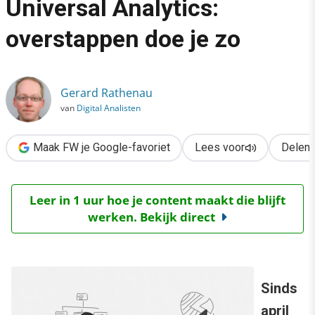
Universal Analytics:
›
overstappen doe je zo
Van Google Analytics naar Universal Analytics: overstappen doe
Gerard Rathenau
van
Digital Analisten
Maak FW je Google-favoriet
Lees voor
Delen
Leer in 1 uur hoe je content maakt die blijft
werken. Bekijk direct
Sinds
april