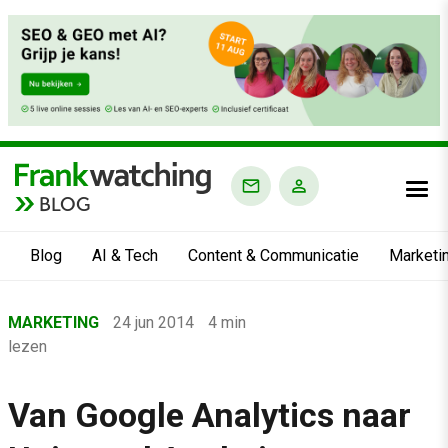
BLOG
Blog
AI & Tech
Content & Communicatie
Marketi
Home
MARKETING
24 jun 2014
4 min
›
lezen
Blog
›
Van Google Analytics naar
Marketing