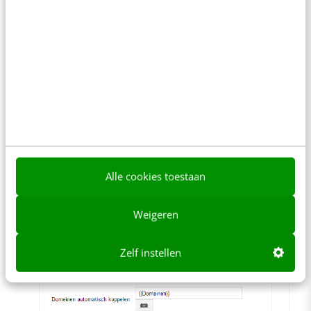
Maken van een tag voor cross-domain tracking
Vul ‘auto’ in bij cookiedomein;
Gebruik de macro hoofddomeinen om ze
aan elkaar te koppelen;
Alle cookies toestaan
Weigeren
Zelf instellen