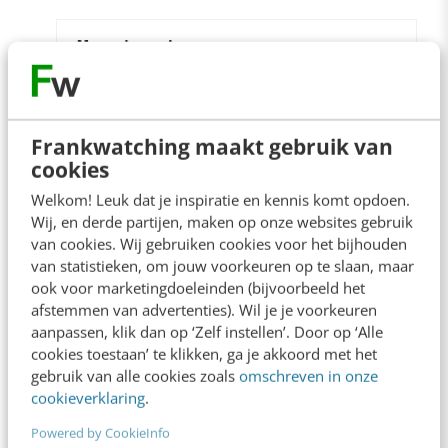
Frankwatching maakt gebruik van
cookies
Welkom! Leuk dat je inspiratie en kennis komt opdoen.
Wij, en derde partijen, maken op onze websites gebruik
van cookies. Wij gebruiken cookies voor het bijhouden
van statistieken, om jouw voorkeuren op te slaan, maar
Maken van een macro voor je tracking-ID
ook voor marketingdoeleinden (bijvoorbeeld het
afstemmen van advertenties). Wil je je voorkeuren
aanpassen, klik dan op ‘Zelf instellen’. Door op ‘Alle
Maak een macro aan voor het automatisch
cookies toestaan’ te klikken, ga je akkoord met het
koppelen van je hoofddomeinen;
gebruik van alle cookies zoals
omschreven in onze
cookieverklaring
.
Powered by CookieInfo