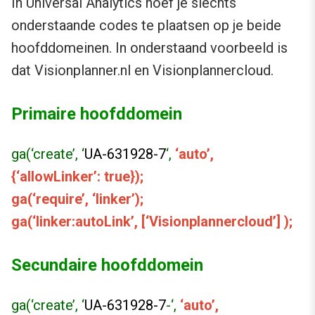
In Universal Analytics hoef je slechts
onderstaande codes te plaatsen op je beide
hoofddomeinen. In onderstaand voorbeeld is
dat Visionplanner.nl en Visionplannercloud.
Primaire hoofddomein
ga(‘create’, ‘
UA-631928-7
‘,
‘auto’,
{‘allowLinker’: true});
ga(‘require’, ‘linker’);
ga(‘linker:autoLink’, [‘Visionplannercloud’] );
Secundaire hoofddomein
ga(‘create’, ‘
UA-631928-7
-‘,
‘auto’,