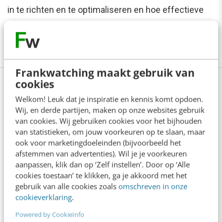
in te richten en te optimaliseren en hoe effectieve
campagnes op te zetten. Meer weten?
Bekijk hier
de details van de training
Frankwatching maakt gebruik van
cookies
Welkom! Leuk dat je inspiratie en kennis komt opdoen.
Anderen lezen ook
Wij, en derde partijen, maken op onze websites gebruik
van cookies. Wij gebruiken cookies voor het bijhouden
van statistieken, om jouw voorkeuren op te slaan, maar
Zo bouw je een AI die het niet met je eens is
ook voor marketingdoeleinden (bijvoorbeeld het
[stappenplan]
afstemmen van advertenties). Wil je je voorkeuren
6 min
·
Kim Pot
aanpassen, klik dan op ‘Zelf instellen’. Door op ‘Alle
cookies toestaan’ te klikken, ga je akkoord met het
gebruik van alle cookies zoals
omschreven in onze
Denk je dat je positionering helder is? Doe
cookieverklaring
.
de managementtest
4 min
·
Richard Poolman
Powered by CookieInfo