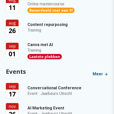
Online mastercourse
11
Beoordeeld met een 9!
aug
Content repurposing
26
Training
Canva met AI
sep
Training
01
Laatste plekken
Events
Meer
sep
Conversational Conference
17
Event
·
Jaarbeurs Utrecht
nov
AI Marketing Event
26
Event
·
Jaarbeurs Utrecht