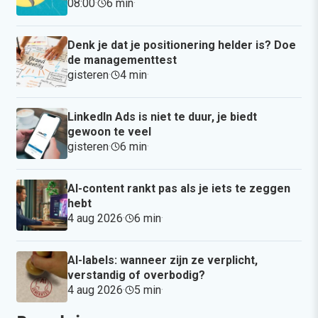
08:00
·
6 min
·
Denk je dat je positionering helder is? Doe
de managementtest
gisteren
·
4 min
·
LinkedIn Ads is niet te duur, je biedt
gewoon te veel
gisteren
·
6 min
·
AI-content rankt pas als je iets te zeggen
hebt
4 aug 2026
·
6 min
·
AI-labels: wanneer zijn ze verplicht,
verstandig of overbodig?
4 aug 2026
·
5 min
·