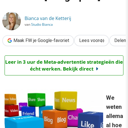
›
Social media etiquette: do’s en don’ts [infographic]
Bianca van de Ketterij
van
Studio Bianca
Maak FW je Google-favoriet
Lees voor
Delen
Leer in 3 uur de Meta-advertentie strategieën die
écht werken. Bekijk direct
We
weten
allema
al hoe