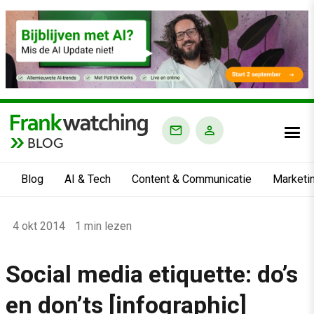
BLOG
Blog
AI & Tech
Content & Communicatie
Marketi
Home
4 okt 2014
1 min lezen
›
Blog
Social media etiquette: do’s
›
en don’ts [infographic]
Alle artikelen