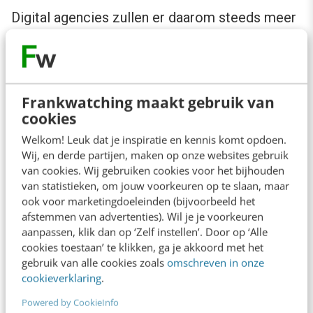
Digital agencies zullen er daarom steeds meer
op hameren dat je niet alleen de service aan de
buitenkant ontwerpt, maar ook aan de
binnenkant. Voorbeelden:
Frankwatching maakt gebruik van
cookies
De medewerkers-app van
Barclays
is een
Welkom! Leuk dat je inspiratie en kennis komt opdoen.
belangrijke succesfactor van de ‘digital
Wij, en derde partijen, maken op onze websites gebruik
solutions first’-strategie van de bank.
van cookies. Wij gebruiken cookies voor het bijhouden
van statistieken, om jouw voorkeuren op te slaan, maar
Bij T-Mobile is iedere medewerkers CEO:
ook voor marketingdoeleinden (bijvoorbeeld het
Customer Experienced Officer. De
CEO-
afstemmen van advertenties). Wil je je voorkeuren
aanpassen, klik dan op ‘Zelf instellen’. Door op ‘Alle
app
helpt medewerkers een ambassadeur
cookies toestaan’ te klikken, ga je akkoord met het
van het merk te zijn en de beste service te
gebruik van alle cookies zoals
omschreven in onze
cookieverklaring
.
verlenen.
Woningcorporatie
De Alliantie
tilt het
Powered by CookieInfo