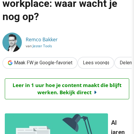
workplace: waar wacht je
›
nog op?
Van intranet naar digital workplace: waar wacht je nog op?
Remco Bakker
van
Jester Tools
Maak FW je Google-favoriet
Lees voor
Delen
Leer in 1 uur hoe je content maakt die blijft
werken. Bekijk direct
Al
jaren