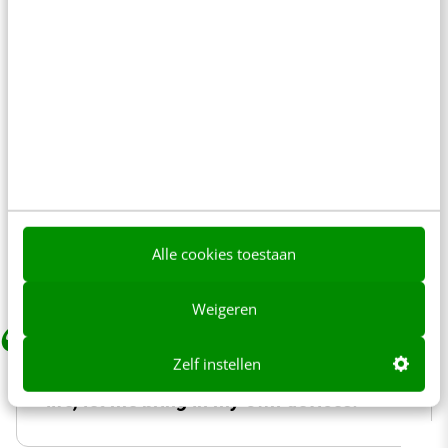
Maak de HNW-programmamanager
blij met HNW-tools
Het nieuwe werken gaat niet alleen over
flexwerken en een cultuur, maar ook over de
digitale kant van de werkplek. De digital
workplace moet een integraal onderdeel
vormen van elk nieuwe-werken-programma.
Alle cookies toestaan
Weigeren
Zelf instellen
If it’s not as good as my digital home
life, let me bring in my own devices.