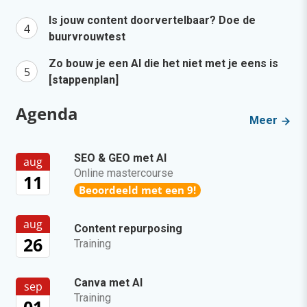
Is jouw content doorvertelbaar? Doe de
buurvrouwtest
Zo bouw je een AI die het niet met je eens is
[stappenplan]
Agenda
Meer
SEO & GEO met AI
aug
Online mastercourse
11
Beoordeeld met een 9!
aug
Content repurposing
26
Training
Canva met AI
sep
Training
01