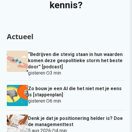
kennis?
Actueel
“Bedrijven die stevig staan in hun waarden
komen deze geopolitieke storm het beste
door” [podcast]
gisteren
·
3 min
·
Zo bouw je een AI die het niet met je eens
is [stappenplan]
gisteren
·
6 min
·
Denk je dat je positionering helder is? Doe
de managementtest
5 aug 2026
·
4 min
·