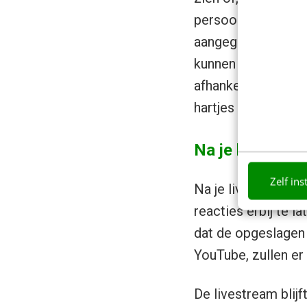
persoon naar je li
aangegeven links o
kunnen ook reagere
afhankelijk van je 
hartjes achterlaten
Na je livestrea
Zelf ins
Na je livestream k
reacties erbij te l
dat de opgeslagen v
YouTube, zullen er
De livestream blijf