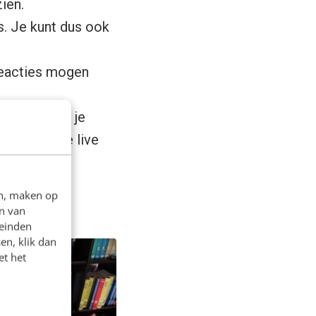
ien.
s. Je kunt dus ook
 reacties mogen
 tweet over je
weten dat je live
en, maken op
n van
leinden
en, klik dan
et het