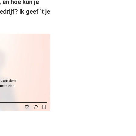
, en hoe kun je
drijf? Ik geef ‘t je