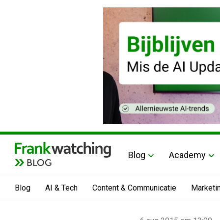
Blog
Academy
BLOG
Blog
AI & Tech
Content & Communicatie
Marketi
Home