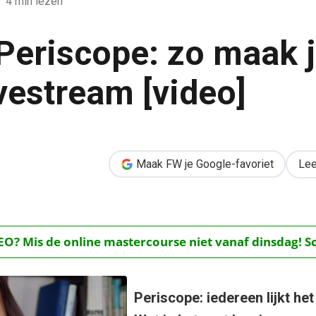
4 min lezen
Periscope: zo maak 
ivestream [video]
k je jouw eigen livestream [video]
Maak FW je Google-favoriet
Lee
O? Mis de online mastercourse niet vanaf dinsdag! Schr
Periscope: iedereen lijkt he