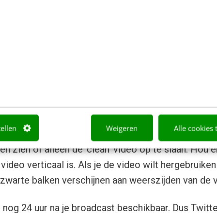
vestream kijkt, wordt dat meteen
nder in het scherm. Kijkers
n op je livestream (de reacties komen automatisch
instellingen). Als je kijkers de broadcast leuk vinden
. Die verschijnen rechtsonder in je scherm.
m: opslaan en terugkijken
tellen
Weigeren
Alle cookies 
un je de video op je mobiel opslaan. Je hebt dan o
aten zien of alleen de ‘clean’ video op te slaan. Hou
ideo verticaal is. Als je de video wilt hergebruike
 zwarte balken verschijnen aan weerszijden van de 
t nog 24 uur na je broadcast beschikbaar. Dus Twitt