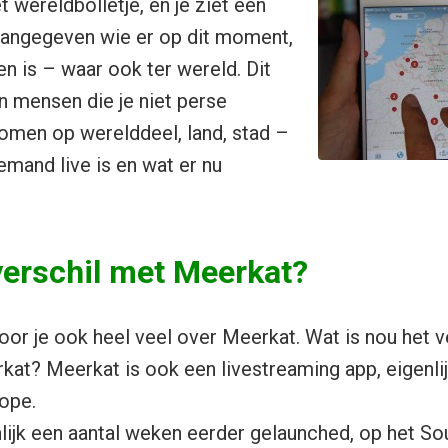
t wereldbolletje, en je ziet een
aangegeven wie er op dit moment,
en is – waar ook ter wereld. Dit
an mensen die je niet perse
oomen op werelddeel, land, stad –
iemand live is en wat er nu
!
verschil met Meerkat?
or je ook heel veel over Meerkat. Wat is nou het v
at? Meerkat is ook een livestreaming app, eigenli
cope.
ijk een aantal weken eerder gelaunched, op het S