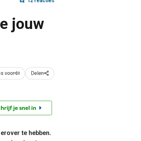
12 reacties
je jouw
s voor
Delen
ijf je snel in
t erover te hebben.