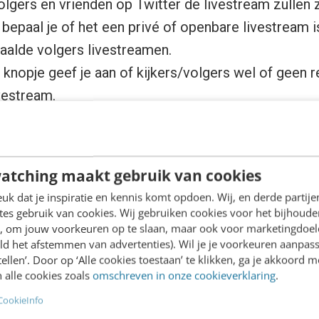
volgers en vrienden op Twitter de livestream zullen z
 bepaal je of het een privé of openbare livestream i
aalde volgers livestreamen.
 knopje geef je aan of kijkers/volgers wel of geen
vestream.
tter-icoontje kun je instellen of je automatisch ook
dig als je je Twitter volgers ook meteen wilt laten 
atching maakt gebruik van cookies
k dat je inspiratie en kennis komt opdoen. Wij, en derde partij
estream
es gebruik van cookies. Wij gebruiken cookies voor het bijhoude
en, om jouw voorkeuren op te slaan, maar ook voor marketingdoe
ld het afstemmen van advertenties). Wil je je voorkeuren aanpass
dcast’ om de livestream te
stellen’. Door op ‘Alle cookies toestaan’ te klikken, ga je akkoord m
twee keer tikt op het scherm,
 alle cookies zoals
omschreven in onze cookieverklaring
.
. Rechts onderin het scherm kun je
CookieInfo
, kijkers er zijn. Zodra een nieuw