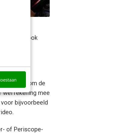
 binnen,
, kunnen ze ook
toestaan
ok de keuze om de
 er wel rekening mee
n voor bijvoorbeeld
video.
er- of Periscope-