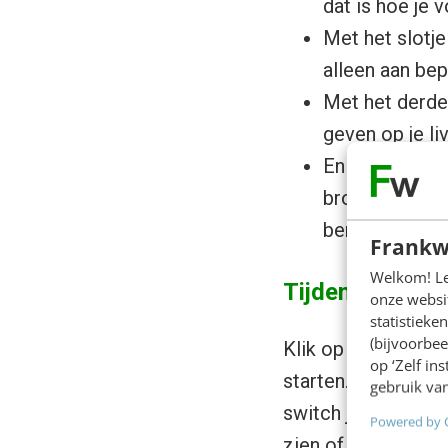
dat is hoe je 
Met het slotje
alleen aan bep
Met het derde
geven op je li
En met het Twi
broadcast. Han
bent!
Frankw
Welkom! Leu
Tijdens de liv
onze websit
statistiek
(bijvoorbee
Klik op ‘start broa
op ‘Zelf in
starten. Als je nu 
gebruik van
switch je camera’s
Powered by 
zien of, en hoeveel