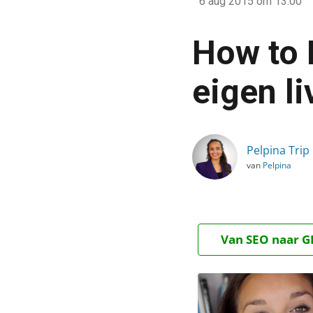
6 aug 2015
om 13:00
›
Blog
How to 
›
Alle artikelen
eigen l
›
How to Periscope: zo maa
Pelpina Trip
van
Pelpina
Van SEO naar GE