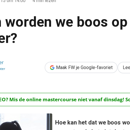
015
om 14:00
4 min lezen
 worden we boos op
er?
 op onze computer?
er
Maak FW je Google-favoriet
Lee
ter
O? Mis de online mastercourse niet vanaf dinsdag! Schr
Hoe kan het dat we boos wo