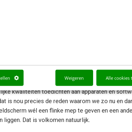
, smartphones en andere interactieve interfaces.
 er drie miljoen jaar over heeft gedaan om te evolue
 kleine groepjes, naar de eerste kleine nederzetti
nieuwe technologieën die ook samenwerken met d
 mep tegen het beeldscherm
tellen
Weigeren
Alle cookies 
nieuwe technologische werkelijkheid en ons brein i
jke kwaliteiten toedichten aan apparaten en sof
at is nou precies de reden waarom we zo nu en dan
ldscherm wél een flinke mep te geven en een ander
n liggen. Dat is volkomen natuurlijk.