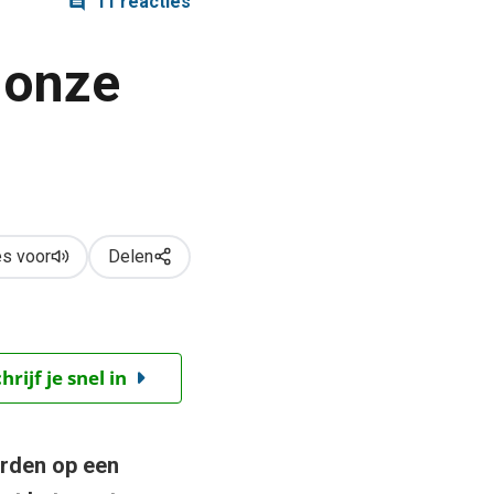
11 reacties
 onze
s voor
Delen
ijf je snel in
rden op een