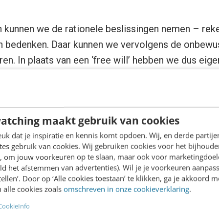
n kunnen we de rationele beslissingen nemen – reke
ën bedenken. Daar kunnen we vervolgens de onbewu
n. In plaats van een ‘free will’ hebben we dus eigen
u willen of niet.
atching maakt gebruik van cookies
ie heeft de belangrijkste veranderingen van de afge
k dat je inspiratie en kennis komt opdoen. Wij, en derde partij
es gebruik van cookies. Wij gebruiken cookies voor het bijhoude
bijhouden. Voor mensen is het aangaan van relatie
en, om jouw voorkeuren op te slaan, maar ook voor marketingdoe
ucialer geworden om te overleven. Eerst in kleine g
ld het afstemmen van advertenties). Wil je je voorkeuren aanpass
stellen’. Door op ‘Alle cookies toestaan’ te klikken, ga je akkoord m
 de medemens in kleine dorpen en later zelfs stede
 alle cookies zoals
omschreven in onze cookieverklaring
.
n jaar over gedaan. De afgelopen, pak hem beet, vijf
CookieInfo
an de media: televisie, radio en later internet met 