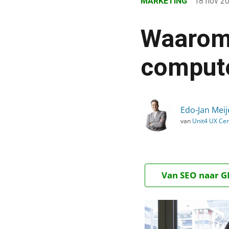
MARKETING
18 nov 2
›
Blog
Waarom
›
Marketing
comput
›
Waarom worden we boos
Edo-Jan Meij
van
Unit4 UX Cen
Van SEO naar GE