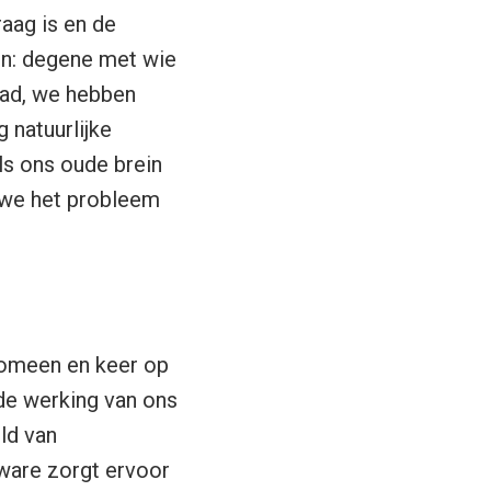
raag is en de
ein: degene met wie
waad, we hebben
g natuurlijke
als ons oude brein
 we het probleem
enomeen en keer op
de werking van ons
eld van
tware zorgt ervoor