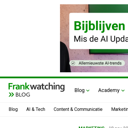
Blog
Academy
BLOG
Blog
AI & Tech
Content & Communicatie
Marketi
Home