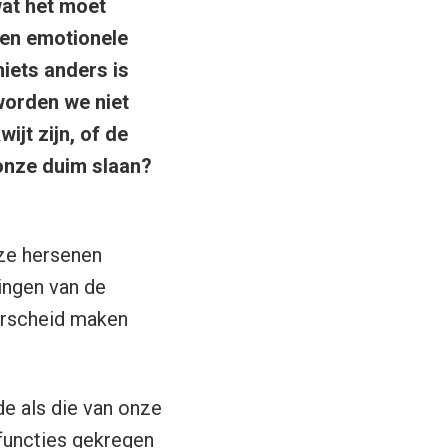
wat het moet
en emotionele
iets anders is
worden we niet
ijt zijn, of de
nze duim slaan?
nze hersenen
ingen van de
erscheid maken
de als die van onze
 functies gekregen