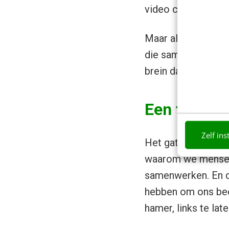
video conferenties
Maar als ons brein
die samenwerken in
brein dan om met 
Een flinke
Zelf ins
Het gat tussen de 
waarom we menseli
samenwerken. En d
hebben om ons bee
hamer, links te late