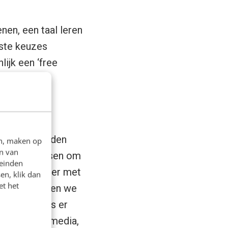
nen, een taal leren
ste keuzes
lijk een ‘free
lopen duizenden
en, maken op
n van
s met de mensen om
leinden
roepjes, later met
en, klik dan
et het
n. Daar hebben we
tig jaar, was er
alle social media,