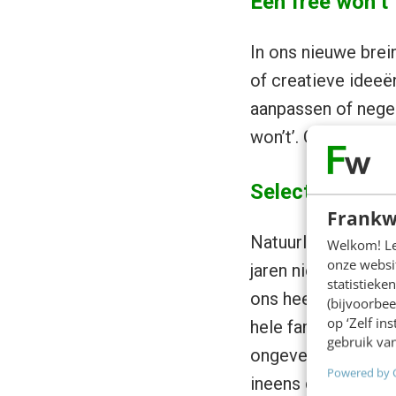
Een free won’t
In ons nieuwe brei
of creatieve idee
aanpassen of negere
won’t’. Of we het no
Selectie
Frankw
Natuurlijke select
Welkom! Leu
onze websit
jaren niet kunnen 
statistiek
ons heen steeds cr
(bijvoorbee
op ‘Zelf in
hele families, met
gebruik van
ongeveer 3,5 miljoe
Powered by 
ineens de opkomst v