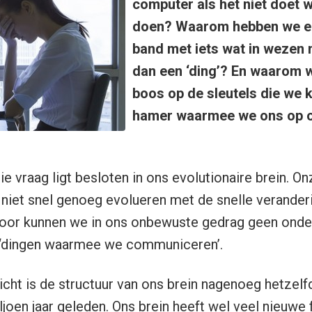
computer als het niet doet 
doen? Waarom hebben we e
band met iets wat in wezen n
dan een ‘ding’? En waarom 
boos op de sleutels die we kw
hamer waarmee we ons op o
e vraag ligt besloten in ons evolutionaire brein. O
niet snel genoeg evolueren met de snelle verander
door kunnen we in ons onbewuste gedrag geen ond
‘dingen waarmee we communiceren’.
zicht is de structuur van ons brein nagenoeg hetzelf
ljoen jaar geleden. Ons brein heeft wel veel nieuwe