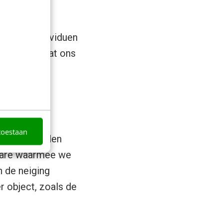
ren van individuen
ngen, hoe gaat ons
e mens?
toestaan
s ook de reden
tware waarmee we
 de neiging
 object, zoals de