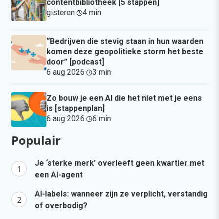
contentbibliotheek [5 stappen]
gisteren
·
4 min
·
“Bedrijven die stevig staan in hun waarden
komen deze geopolitieke storm het beste
door” [podcast]
6 aug 2026
·
3 min
·
Zo bouw je een AI die het niet met je eens
is [stappenplan]
6 aug 2026
·
6 min
·
Populair
Je ‘sterke merk’ overleeft geen kwartier met
een AI-agent
AI-labels: wanneer zijn ze verplicht, verstandig
of overbodig?