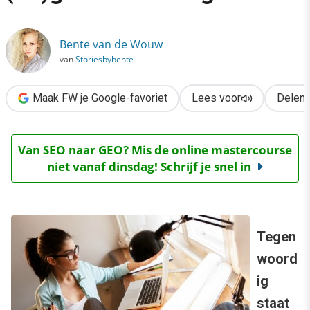
›
Bloggen: ken jij de (on)geschreven regels?
Bente van de Wouw
van
Storiesbybente
Maak FW je Google-favoriet
Lees voor
Delen
Van SEO naar GEO? Mis de online mastercourse
niet vanaf dinsdag! Schrijf je snel in
Tegen
woord
ig
staat