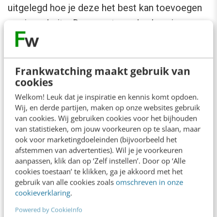
uitgelegd hoe je deze het best kan toevoegen
aan je website. Daarnaast worden begrippen
niet altijd even duidelijk uitgelegd.
Zo geeft Charlotte een tip over de tool
IFTTT
Frankwatching maakt gebruik van
cookies
(If this, then that), iets wat voor sommige
lezers onbekend is. Op deze manier wordt het
Welkom! Leuk dat je inspiratie en kennis komt opdoen.
Wij, en derde partijen, maken op onze websites gebruik
vervolgens uitgelegd: “Het is een zeer
van cookies. Wij gebruiken cookies voor het bijhouden
veelzijdige tool die niet echt onder een van de
van statistieken, om jouw voorkeuren op te slaan, maar
ook voor marketingdoeleinden (bijvoorbeeld het
andere categorieën te plaatsen valt. Er zijn wel
afstemmen van advertenties). Wil je je voorkeuren
160 apps en socialmedia-kanalen en dergelijke,
aanpassen, klik dan op ‘Zelf instellen’. Door op ‘Alle
cookies toestaan’ te klikken, ga je akkoord met het
die je aan IFTTT kunt koppelen. Al die kanalen
gebruik van alle cookies zoals
omschreven in onze
kun je vervolgens ook aan elkaar koppelen
cookieverklaring
.
door instructies te geven.” Snap jij het? Ik niet.
Powered by CookieInfo