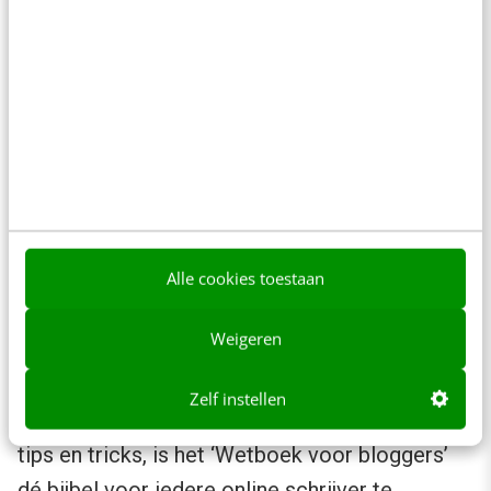
De echte pietlutten onder ons kunnen zich wel
gaan ergeren aan de spelfouten die worden
gemaakt. Soms lopen bepaalde zinnen
hierdoor niet meer lekker, dat kan het lezen
belemmeren. Maar zoals de auteur zelf zegt
aan het begin van het boek: “Dit boek is
gemaakt door mensen. Er kunnen fouten in
staan.” En zo is het.
Alle cookies toestaan
De bijbel voor iedere blogger
Weigeren
Dankzij de kennis die in hapklare stukken is
Zelf instellen
ingedeeld, de vele praktijkvoorbeelden én alle
tips en tricks, is het ‘Wetboek voor bloggers’
dé bijbel voor iedere online schrijver te