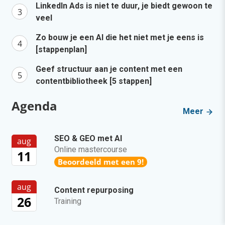
LinkedIn Ads is niet te duur, je biedt gewoon te
veel
Zo bouw je een AI die het niet met je eens is
[stappenplan]
Geef structuur aan je content met een
contentbibliotheek [5 stappen]
Agenda
Meer
SEO & GEO met AI
aug
Online mastercourse
11
Beoordeeld met een 9!
aug
Content repurposing
26
Training