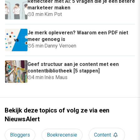
Reflecteer met AI: 5 vragen die je een betere
marketeer maken
3 min
·
Kim Pot
Je merk opleveren? Waarom een PDF niet
meer genoeg is
5 min
·
Danny Verroen
Geef structuur aan je content met een
contentbibliotheek [5 stappen]
4 min
·
Inès Maus
Bekijk deze topics of volg ze via een
NieuwsAlert
Bloggers
Boekrecensie
Content