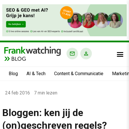
BLOG
Blog
AI & Tech
Content & Communicatie
Marketi
Home
24 feb 2016
7 min lezen
›
Blog
Bloggen: ken jij de
›
(on)geschreven regels?
Alle artikelen