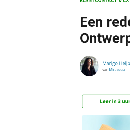
KLANTCONTACT & CX
›
Blog
Een red
›
Klantcontact & CX
Ontwerp
›
Een redesign zonder nie
Marigo Heij
van
Mirabeau
Leer in 3 uu