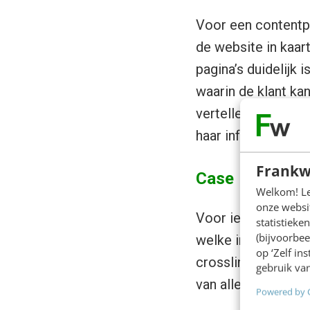
Voor een contentpro
de website in kaar
pagina’s duidelijk 
waarin de klant ka
vertellen (en hoe z
haar informatie ve
Frankw
Case
Welkom! Leu
onze websit
Voor iedere pagin
statistiek
(bijvoorbee
welke informatie e
op ‘Zelf in
crosslinks. Dit wa
gebruik van
van alle content.
Powered by 