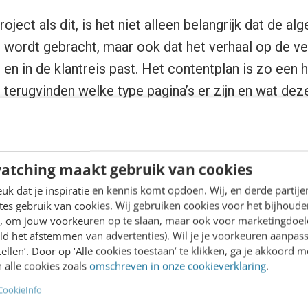
ject als dit, is het niet alleen belangrijk dat de al
t wordt gebracht, maar ook dat het verhaal op de ve
is en in de klantreis past. Het contentplan is zo een
n terugvinden welke type pagina’s er zijn en wat de
e aan elkaar linken). Daarnaast helpt het de klant 
rstrekking naar de bezoekers toe.
atching maakt gebruik van cookies
k dat je inspiratie en kennis komt opdoen. Wij, en derde partij
es gebruik van cookies. Wij gebruiken cookies voor het bijhoude
a hebben we ook bedacht wat de algemene boodsch
en, om jouw voorkeuren op te slaan, maar ook voor marketingdoe
ld het afstemmen van advertenties). Wil je je voorkeuren aanpass
r op de pagina gepresenteerd moet worden, inclusi
stellen’. Door op ‘Alle cookies toestaan’ te klikken, ga je akkoord m
s bedoeld om Berendsen een leidraad te geven bij he
 alle cookies zoals
omschreven in onze cookieverklaring
.
CookieInfo