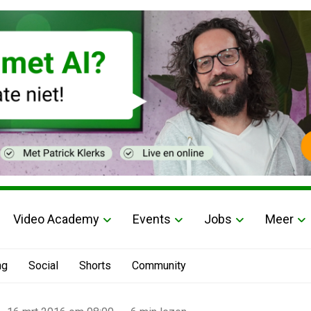
Video Academy
Events
Jobs
Meer
ng
Social
Shorts
Community