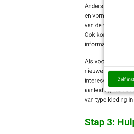
Anders dan bij and
en vormgegeven. D
van de website geh
Ook konden we hier
informatie aan te b
Als voorbeeld: in 
nieuwe pagina’s b
Zelf ins
interessante discu
aanleiding hiervan 
van type kleding i
Stap 3: Hul