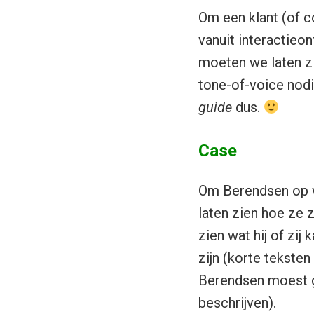
Om een klant (of c
vanuit interactie
moeten we laten zi
tone-of-voice nodig
guide
dus.
Case
Om Berendsen op w
laten zien hoe ze
zien wat hij of zi
zijn (korte teksten
Berendsen moest g
beschrijven).