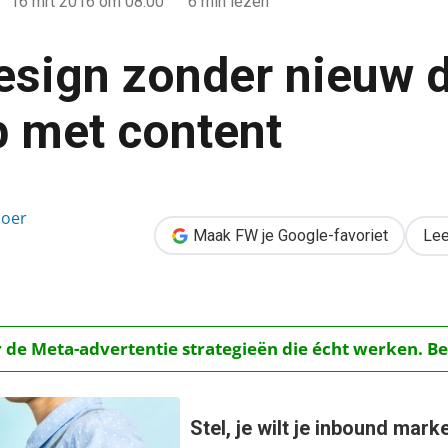
16 mrt 2016
om 08:00
6 min lezen
esign zonder nieuw 
 met content
uw design? Ontwerp met content
boer
Maak FW je Google-favoriet
Lee
r de Meta-advertentie strategieën die écht werken. Be
Stel, je wilt je inbound mar