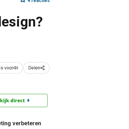
4 reacties
design?
s voor
Delen
kijk direct
keting verbeteren