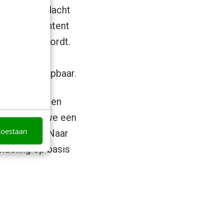
ina’s uitgedacht
staande content
helderder wordt.
dheid in de
elijk en behapbaar.
e bestaande en
oor kregen we een
toestaan
ctgroepen’. Naar
indeling op basis