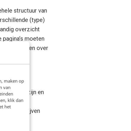
gehele structuur van
rschillende (type)
 handig overzicht
ze pagina’s moeten
om na te denken over
en, maken op
n van
ap moest zijn en
leinden
en, klik dan
ef relevante
et het
t (her)schrijven