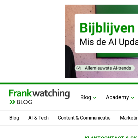
Blog
Academy
BLOG
Blog
AI & Tech
Content & Communicatie
Marketi
Home