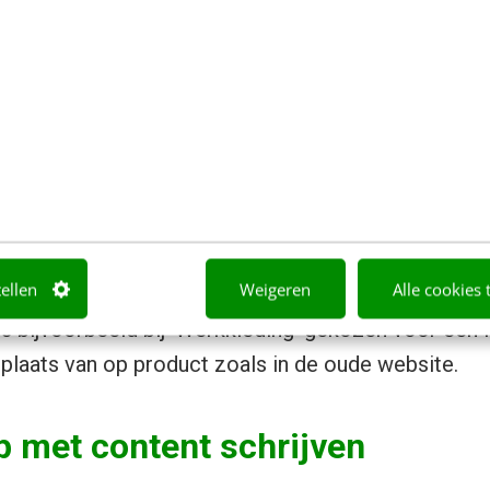
ere projecten hebben we ook alle onderliggende pag
it hebben we gedaan om duidelijk te maken hoe be
erstructureerd kan worden, zodat het verhaal veel 
mee laten zien dat het belangrijk is om een gelaag
ieden. Zo blijft de informatie op iedere pagina duid
een complete sitemap naast het contentplan zijn all
enoemd om de structuur compleet te maken. Hierd
tellen
Weigeren
Alle cookies 
ssie met Berendsen over ‘producten’ versus ‘produ
is bijvoorbeeld bij ‘Werkkleding’ gekozen voor een 
n plaats van op product zoals in de oude website.
p met content schrijven