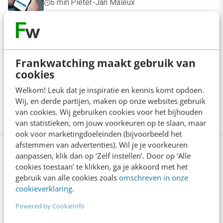
6 min
·
Pieter-Jan Maleux
Zo zorg je dat kijkers niet wegscrollen bij je
YouTube Shorts
4 min
·
Fleur Zick
Frankwatching maakt gebruik van
cookies
Waarom krijgt je post ineens minder bereik?
Welkom! Leuk dat je inspiratie en kennis komt opdoen.
6 min
·
Kirsten Jassies
Wij, en derde partijen, maken op onze websites gebruik
van cookies. Wij gebruiken cookies voor het bijhouden
van statistieken, om jouw voorkeuren op te slaan, maar
ook voor marketingdoeleinden (bijvoorbeeld het
afstemmen van advertenties). Wil je je voorkeuren
Bekijk deze topics of volg ze via een
aanpassen, klik dan op ‘Zelf instellen’. Door op ‘Alle
cookies toestaan’ te klikken, ga je akkoord met het
NieuwsAlert
gebruik van alle cookies zoals
omschreven in onze
cookieverklaring
.
Live video
Periscope
Powered by CookieInfo
Social media
X