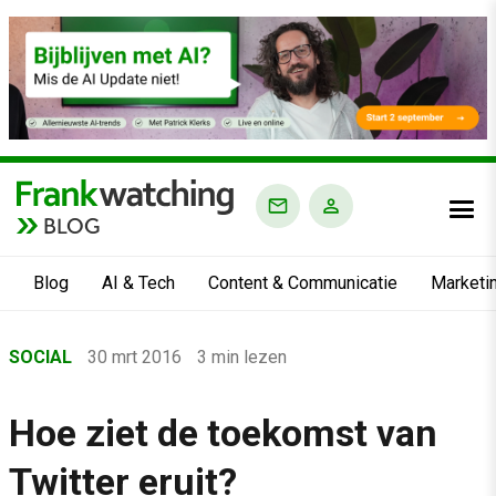
BLOG
Blog
AI & Tech
Content & Communicatie
Marketi
Home
SOCIAL
30 mrt 2016
3 min lezen
›
Blog
Hoe ziet de toekomst van
›
Twitter eruit?
Social