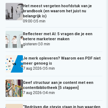
Het meest vergeten hoofdstuk van je
brandbook (en waarom het juist nu
belangrijk is)
09:00
·
5 min
·
Reflecteer met AI: 5 vragen die je een
betere marketeer maken
gisteren
·
3 min
·
Je merk opleveren? Waarom een PDF niet
meer genoeg is
7 aug 2026
·
5 min
·
Geef structuur aan je content met een
contentbibliotheek [5 stappen]
7 aug 2026
·
4 min
·
“Bedrijven die stevig staan in hun waarden