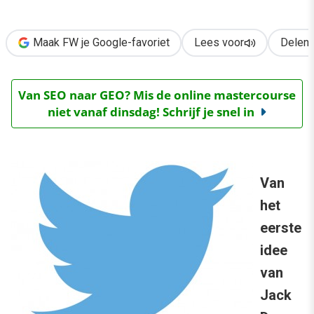
›
Hoe ziet de toekomst van Twitter eruit?
Maak FW je Google-favoriet
Lees voor
Delen
Van SEO naar GEO? Mis de online mastercourse
niet vanaf dinsdag! Schrijf je snel in
Van
het
eerste
idee
van
Jack