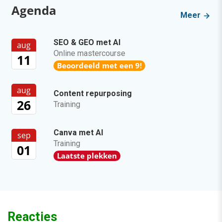
Agenda
Meer
SEO & GEO met AI
aug
Online mastercourse
11
Beoordeeld met een 9!
aug
Content repurposing
26
Training
Canva met AI
sep
Training
01
Laatste plekken
Reacties