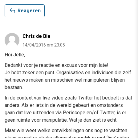
reply
Reageren
Chris de Bie
14/04/2016 om 23:05
Hoi Jelle,
Bedankt voor je reactie en excuus voor mijn late!
Je hebt zeker een punt. Organisaties en individuen die zelf
het nieuws maken en misschien wel manipuleren blijven
bestaan.
In de context van live video zoals Twitter het bedoelt is dat
anders. Als er iets in de wereld gebeurt en omstanders
gaan dat live uitzenden via Periscope en/of Twitter, is er
geen ruimte voor manipulatie. Wat je dan ziet is echt.
Maar wie weet welke ontwikkelingen ons nog te wachten
staan en wat er straks allemaal mogelijk is met ‘live’ video.